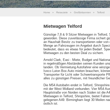
Home
»
Reiseziele
»
Großbritannien
»
Telford
Mietwagen Telford
Günstige 7,8 & 9 Sitzer Mietwagen in Telford,
geworden. Diese zuverlässige Firma sichert gü
an Haushalt Besitz zu transportieren oder v
Menge an Fahrzeugen im Angebot durch Special
bedeutet, dass es etwas für jeden Bedarf. Spe
Mietwagen zu den besten Deal zu sichern.
Arnold Clark, Easi - Miete, Budget und Nation
in regelmäßigen Abständen seinen Kunden unsc
landen. Ob Vermietung Autofahrer eine winzige
Iveco Luton Box Auto mieten brauchen, könne
Transporter für Licht oder Schwertransporte Pf
alles zu günstigen Preisen, mit freundlicher
Die M54 Autobahn endet in Telford, Shropshire.
mit der West Midland verbunden. Vier M54 Au
Hauptstraße von Norden nach Süden ist die A4
Mietwagen in Telford, Shropshire, bietet Fah
gelegenen A49. Birmingham liegt 30 Meilen na
östlich ist.