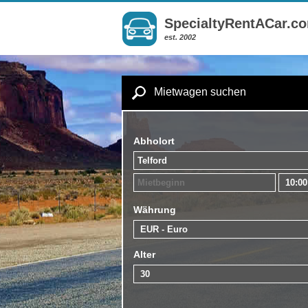
SpecialtyRentACar.c
est. 2002
Mietwagen suchen
Abholort
Währung
Alter