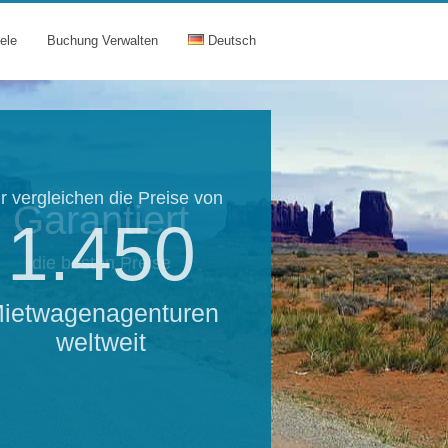
ele
Buchung Verwalten
Deutsch
r vergleichen die Preise von
Garantiert
1.450
die besten Preise
ietwagenagenturen
weltweit