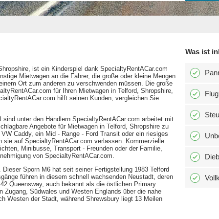
Was ist in
 Shropshire, ist ein Kinderspiel dank SpecialtyRentACar.com
Pann
nstige Mietwagen an die Fahrer, die große oder kleine Mengen
on einem Ort zum anderen zu verschwenden müssen. Die große
tyRentACar.com für Ihren Mietwagen in Telford, Shropshire,
Flug
cialtyRentACar.com hilft seinen Kunden, vergleichen Sie
Ste
al sind unter den Händlern SpecialtyRentACar.com arbeitet mit
hlagbare Angebote für Mietwagen in Telford, Shropshire zu
 VW Caddy, ein Mid - Range - Ford Transit oder ein riesiges
Unbe
n sie auf SpecialtyRentACar.com verlassen. Kommerzielle
lichten, Minibusse, Transport - Freunden oder der Familie,
 Genehmigung von SpecialtyRentACar.com.
Dieb
 Dieser Sporn M6 hat seit seiner Fertigstellung 1983 Telford
sgänge führen in diesem schnell wachsenden Neustadt, deren
Voll
42 Queensway, auch bekannt als die östlichen Primary.
rern Zugang, Südwales und Westen Englands über die nahe
ch Westen der Stadt, während Shrewsbury liegt 13 Meilen