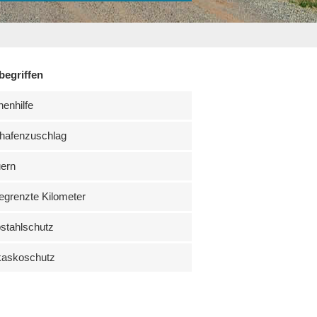
begriffen
enhilfe
hafenzuschlag
uern
grenzte Kilometer
stahlschutz
kaskoschutz