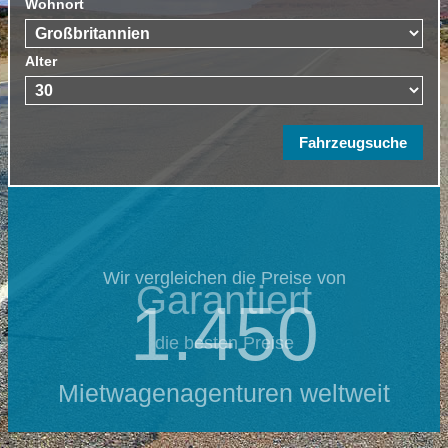
Wohnort
Alter
Wir vergleichen die Preise von
Garantiert
1.450
die besten Preise
Mietwagenagenturen weltweit