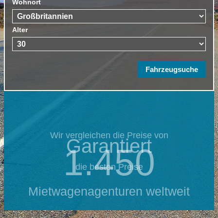
Wohnort
Alter
Wir vergleichen die Preise von
Garantiert
1.450
die besten Preise
Mietwagenagenturen weltweit