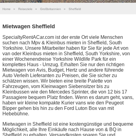
Home
»
Reiseziele
»
Großbritannien
»
Sheffield
Mietwagen Sheffield
SpecialtyRentACar.com ist der erste Ort viele Menschen
suchen nach Mpv & Kleinbus mieten in Sheffield, South
Yorkshire. Unsere Mitarbeiter haben für Sie für jede Art von
van oder Kleinbus mieten in Sheffield, South Yorkshire, von
einer Wochenendreise Yorkshire Wildlife Park für ein
komplettes Haus - Umzug. Erhalten Sie nur den richtigen
Mietwagen von Avis, Budget, Hertz und andere führende
Auto Verleih Lieferanten zu Preisen, die Sie sicher zu
schätzen wissen. Wir bieten eine breite Palette von
Fahrzeugen, vom Kleinwagen Siebensitzer bis zu
Kleinbussen wie den Mercedes Sprinter, die von 12 bis 17
Passagiere bequem Platz finden. Wenn es darum geht, vans,
haben wir kleine kompakte Kurier vans wie den Peugeot
Bipper gehen bis hin zu den Ford Luton Box van mit
Hebebühne.
Mietwagen in Sheffield ist eine kostengünstige und bequeme
Möglichkeit, alle Ihre Einkäufe nach Hause von & BQ in
Sheffield zu erhalten. Versandkosten sparen Sie und