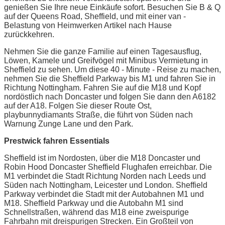
genießen Sie Ihre neue Einkäufe sofort. Besuchen Sie B & Q
auf der Queens Road, Sheffield, und mit einer van -
Belastung von Heimwerken Artikel nach Hause
zurückkehren.
Nehmen Sie die ganze Familie auf einen Tagesausflug,
Löwen, Kamele und Greifvögel mit Minibus Vermietung in
Sheffield zu sehen. Um diese 40 - Minute - Reise zu machen,
nehmen Sie die Sheffield Parkway bis M1 und fahren Sie in
Richtung Nottingham. Fahren Sie auf die M18 und Kopf
nordöstlich nach Doncaster und folgen Sie dann den A6182
auf der A18. Folgen Sie dieser Route Ost,
playbunnydiamants Straße, die führt von Süden nach
Warnung Zunge Lane und den Park.
Prestwick fahren Essentials
Sheffield ist im Nordosten, über die M18 Doncaster und
Robin Hood Doncaster Sheffield Flughafen erreichbar. Die
M1 verbindet die Stadt Richtung Norden nach Leeds und
Süden nach Nottingham, Leicester und London. Sheffield
Parkway verbindet die Stadt mit der Autobahnen M1 und
M18. Sheffield Parkway und die Autobahn M1 sind
Schnellstraßen, während das M18 eine zweispurige
Fahrbahn mit dreispurigen Strecken. Ein Großteil von