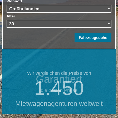
Wohnort
Alter
Wir vergleichen die Preise von
Garantiert
1.450
die besten Preise
Mietwagenagenturen weltweit