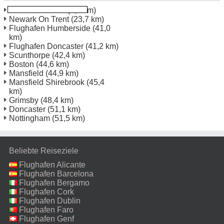
Lincoln Rail Stn
(0,5 km)
Newark On Trent
(23,7 km)
Flughafen Humberside
(41,0
km)
Flughafen Doncaster
(41,2 km)
Scunthorpe
(42,4 km)
Boston
(44,6 km)
Mansfield
(44,9 km)
Mansfield Shirebrook
(45,4
km)
Grimsby
(48,4 km)
Doncaster
(51,1 km)
Nottingham
(51,5 km)
Beliebte Reiseziele
Flughafen Alicante
Flughafen Barcelona
Flughafen Bergamo
Flughafen Cork
Flughafen Dublin
Flughafen Faro
Flughafen Genf