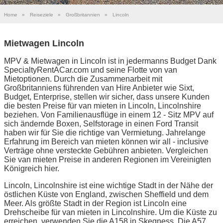
Home
»
Reiseziele
»
Großbritannien
»
Lincoln
Mietwagen Lincoln
MPV & Mietwagen in Lincoln ist in jedermanns Budget Dank
SpecialtyRentACar.com und seine Flotte von van
Mietoptionen. Durch die Zusammenarbeit mit
Großbritanniens führenden van Hire Anbieter wie Sixt,
Budget, Enterprise, stellen wir sicher, dass unsere Kunden
die besten Preise für van mieten in Lincoln, Lincolnshire
beziehen. Von Familienausflüge in einem 12 - Sitz MPV auf
sich ändernde Boxen, Selfstorage in einen Ford Transit
haben wir für Sie die richtige van Vermietung. Jahrelange
Erfahrung im Bereich van mieten können wir all - inclusive
Verträge ohne versteckte Gebühren anbieten. Vergleichen
Sie van mieten Preise in anderen Regionen im Vereinigten
Königreich hier.
Lincoln, Lincolnshire ist eine wichtige Stadt in der Nähe der
östlichen Küste von England, zwischen Sheffield und dem
Meer. Als größte Stadt in der Region ist Lincoln eine
Drehscheibe für van mieten in Lincolnshire. Um die Küste zu
erreichen, verwenden Sie die A158 in Skegness. Die A57