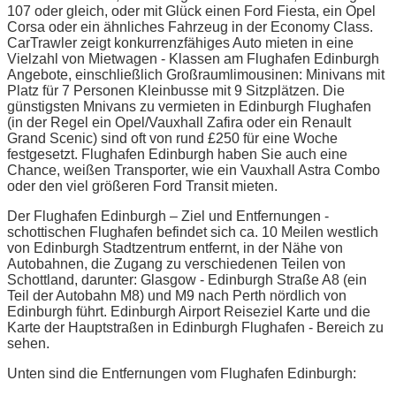
107 oder gleich, oder mit Glück einen Ford Fiesta, ein Opel
Corsa oder ein ähnliches Fahrzeug in der Economy Class.
CarTrawler zeigt konkurrenzfähiges Auto mieten in eine
Vielzahl von Mietwagen - Klassen am Flughafen Edinburgh
Angebote, einschließlich Großraumlimousinen: Minivans mit
Platz für 7 Personen Kleinbusse mit 9 Sitzplätzen. Die
günstigsten Mnivans zu vermieten in Edinburgh Flughafen
(in der Regel ein Opel/Vauxhall Zafira oder ein Renault
Grand Scenic) sind oft von rund £250 für eine Woche
festgesetzt. Flughafen Edinburgh haben Sie auch eine
Chance, weißen Transporter, wie ein Vauxhall Astra Combo
oder den viel größeren Ford Transit mieten.
Der Flughafen Edinburgh – Ziel und Entfernungen -
schottischen Flughafen befindet sich ca. 10 Meilen westlich
von Edinburgh Stadtzentrum entfernt, in der Nähe von
Autobahnen, die Zugang zu verschiedenen Teilen von
Schottland, darunter: Glasgow - Edinburgh Straße A8 (ein
Teil der Autobahn M8) und M9 nach Perth nördlich von
Edinburgh führt. Edinburgh Airport Reiseziel Karte und die
Karte der Hauptstraßen in Edinburgh Flughafen - Bereich zu
sehen.
Unten sind die Entfernungen vom Flughafen Edinburgh: