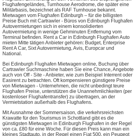
Flughafengeländes, Turnhouse Aerodrome, die später eine
Militärbasis, bezeichnet als RAF Turnhouse bekannt.
Mietwagen vom Flughafen Edinburgh – für die billigsten
Preise Buch mit Cartrawler - Büros von Edinburgh Flughafen
Autovermietungen sich in einem konsolidierten
Autovermietung in wenige Gehminuten Entfernung vom
Terminal befinden. Rent a Car in Edinburgh Flughafen Auto
mieten Mitte tätigen Anbieter gehören: Budget, Enterprise
Rent A Car, Sixt Autovermietung, Avis, Europcar und
National.
Bei Edinburgh Flughafen Mietwagen online, Buchung über
Cartrawler Suchmaschine haben Sie eine Chance, Angebote
auch von Off - Site - Anbieter, wie zum Beispiel Interrent oder
Easirent zu betrachten. Oft kompensieren günstigere Preise
von Mietwagen - Unternehmen, die nicht unbedingt teure
Flughafen Preise, unterstützen die Unannehmlichkeiten (per
kostenloser Flughafentransfer) zu übertragen, an der
Vermietstation außerhalb des Flughafens.
Mit Ausnahme der Sommersaison, die verkehrsreichsten
Krawatte für den Tourismus in Schottland gibt es die
günstigsten Mietwagen in Edinburgh Flughafen in der Regel
von ca. £80 für eine Woche. Für diesen Preis kann man ein
kleines Stadtauto, in der Regel einen Fiat 500, ein Peugeot