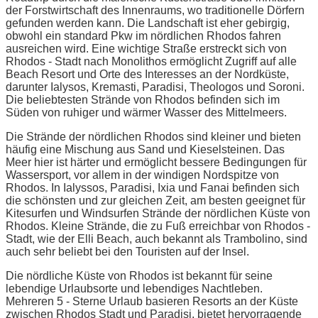
der Forstwirtschaft des Innenraums, wo traditionelle Dörfern
gefunden werden kann. Die Landschaft ist eher gebirgig,
obwohl ein standard Pkw im nördlichen Rhodos fahren
ausreichen wird. Eine wichtige Straße erstreckt sich von
Rhodos - Stadt nach Monolithos ermöglicht Zugriff auf alle
Beach Resort und Orte des Interesses an der Nordküste,
darunter Ialysos, Kremasti, Paradisi, Theologos und Soroni.
Die beliebtesten Strände von Rhodos befinden sich im
Süden von ruhiger und wärmer Wasser des Mittelmeers.
Die Strände der nördlichen Rhodos sind kleiner und bieten
häufig eine Mischung aus Sand und Kieselsteinen. Das
Meer hier ist härter und ermöglicht bessere Bedingungen für
Wassersport, vor allem in der windigen Nordspitze von
Rhodos. In Ialyssos, Paradisi, Ixia und Fanai befinden sich
die schönsten und zur gleichen Zeit, am besten geeignet für
Kitesurfen und Windsurfen Strände der nördlichen Küste von
Rhodos. Kleine Strände, die zu Fuß erreichbar von Rhodos -
Stadt, wie der Elli Beach, auch bekannt als Trambolino, sind
auch sehr beliebt bei den Touristen auf der Insel.
Die nördliche Küste von Rhodos ist bekannt für seine
lebendige Urlaubsorte und lebendiges Nachtleben.
Mehreren 5 - Sterne Urlaub basieren Resorts an der Küste
zwischen Rhodos Stadt und Paradisi, bietet hervorragende