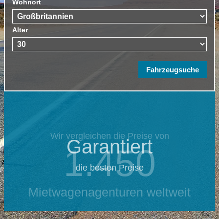
Wohnort
Alter
Wir vergleichen die Preise von
Garantiert
1.450
die besten Preise
Mietwagenagenturen weltweit