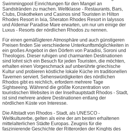
Swimmingpool Einrichtungen für den Mangel an
Sandstränden zu machen. Weltklasse - Restaurants, Bars,
Clubs, Diskotheken und Casinos sind Touristen in Hilton
Rhodes Resort in Ixia, Sheraton Rhodes Resort in Ialyssos
und Aldemar Paradise Mare erwarten, um nur um einige der
Luxus - Resorts der nördlichen Rhodos zu nennen.
Für einen gemäßigteren Atmosphäre und auch günstigeren
Preisen finden Sie verschiedene Unterkunftsmöglichkeiten in
ein großes Angebot in den Dörfern von Paradisi, Soroni und
Theologos. Dieser ruhigen und charmanten Destinationen
sind lohnt sich ein Besuch für jeden Touristen, die möchten,
erhalten einen Vorgeschmack auf unberührte griechische
Kultur und probieren köstliche lokale Küche im traditionellen
Tavernen serviert. Sehenswürdigkeiten des nördlichen
Rhodos gibt es reichlich, erfordern mehrere Tage
Sightseeing. Während die größte Konzentration von
touristischen Websites in der Inselhauptstadt Rhodos - Stadt,
ist sind mehrere andere Destinationen entlang der
nördlichen Küste von Interesse.
Die Altstadt von Rhodos - Stadt, als UNESCO -
Weltkulturerbe, gelten als eine der am besten erhaltenen
mittelalterlichen Städte Europas. Zeugnis für die
faszinierende Geschichte der Ritterorden der Kinghts des