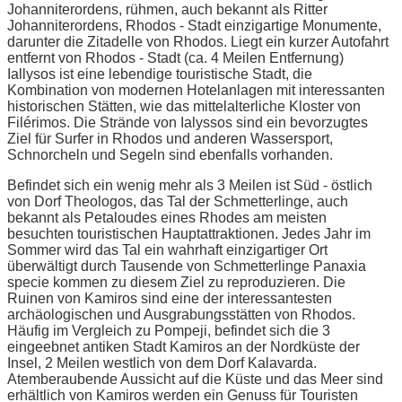
Johanniterordens, rühmen, auch bekannt als Ritter
Johanniterordens, Rhodos - Stadt einzigartige Monumente,
darunter die Zitadelle von Rhodos. Liegt ein kurzer Autofahrt
entfernt von Rhodos - Stadt (ca. 4 Meilen Entfernung)
Iallysos ist eine lebendige touristische Stadt, die
Kombination von modernen Hotelanlagen mit interessanten
historischen Stätten, wie das mittelalterliche Kloster von
Filérimos. Die Strände von Ialyssos sind ein bevorzugtes
Ziel für Surfer in Rhodos und anderen Wassersport,
Schnorcheln und Segeln sind ebenfalls vorhanden.
Befindet sich ein wenig mehr als 3 Meilen ist Süd - östlich
von Dorf Theologos, das Tal der Schmetterlinge, auch
bekannt als Petaloudes eines Rhodes am meisten
besuchten touristischen Hauptattraktionen. Jedes Jahr im
Sommer wird das Tal ein wahrhaft einzigartiger Ort
überwältigt durch Tausende von Schmetterlinge Panaxia
specie kommen zu diesem Ziel zu reproduzieren. Die
Ruinen von Kamiros sind eine der interessantesten
archäologischen und Ausgrabungsstätten von Rhodos.
Häufig im Vergleich zu Pompeji, befindet sich die 3
eingeebnet antiken Stadt Kamiros an der Nordküste der
Insel, 2 Meilen westlich von dem Dorf Kalavarda.
Atemberaubende Aussicht auf die Küste und das Meer sind
erhältlich von Kamiros werden ein Genuss für Touristen