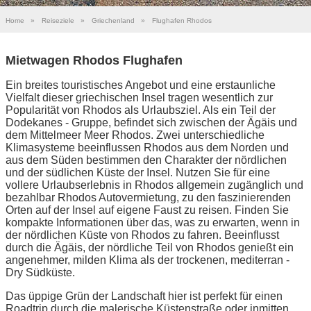
Home
»
Reiseziele
»
Griechenland
»
Flughafen Rhodos
Mietwagen Rhodos Flughafen
Ein breites touristisches Angebot und eine erstaunliche
Vielfalt dieser griechischen Insel tragen wesentlich zur
Popularität von Rhodos als Urlaubsziel. Als ein Teil der
Dodekanes - Gruppe, befindet sich zwischen der Ägäis und
dem Mittelmeer Meer Rhodos. Zwei unterschiedliche
Klimasysteme beeinflussen Rhodos aus dem Norden und
aus dem Süden bestimmen den Charakter der nördlichen
und der südlichen Küste der Insel. Nutzen Sie für eine
vollere Urlaubserlebnis in Rhodos allgemein zugänglich und
bezahlbar Rhodos Autovermietung, zu den faszinierenden
Orten auf der Insel auf eigene Faust zu reisen. Finden Sie
kompakte Informationen über das, was zu erwarten, wenn in
der nördlichen Küste von Rhodos zu fahren. Beeinflusst
durch die Ägäis, der nördliche Teil von Rhodos genießt ein
angenehmer, milden Klima als der trockenen, mediterran -
Dry Südküste.
Das üppige Grün der Landschaft hier ist perfekt für einen
Roadtrip durch die malerische Küstenstraße oder inmitten