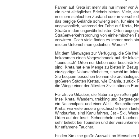
Fahren auf Kreta ist mehr als nur immer von A
ein nicht alltägliches Erlebnis bieten. Viele, a
in einem schlechten Zustand oder in verschiede
das bergige Gelände schwierig sein, für eine r
ungewöhnlich, während der Fahrt auf Kreta, H
Straße in den ungewöhnlichsten Orten begegn
Straßenverkehrsordnung von einheimischen Fah
verwirren. Doch viele finden es immer noch si
mieten Unternehmen gedeihen. Warum?
Mit dem Mietwagen zur Verfügung, die Sie fre
bekommen einen Vorgeschmack auf die lokale Kul
"touristisch" Orten nur kleben oder beschränke
sind. Kreta hat eine Menge zu bieten in Bezug
einzigartige Naturschönheiten, sowohl im Inla
Sie bequem besuchen können die archäologisc
größeren Städten Kretas, wie Chania, zurück 
die Wiege einer der ältesten Zivilisationen Eur
Für aktive Urlauber, die Natur zu genießen gibt
Insel Kreta. Wandern, trekking und Bergsteigen 
ein Nationalpark und einer Welt - Biosphärenre
Kreta, wie viele andere griechische Inseln bie
Windsurfen, sind Kanu fahren, Jet - Ski, Wass
Orten auf der Insel. Schnorcheln und Tauchen 
sehr beliebt bei Touristen und der versunkene
für erfahrene Taucher.
Finden Sie eine große Auswahl an Menschen Trä