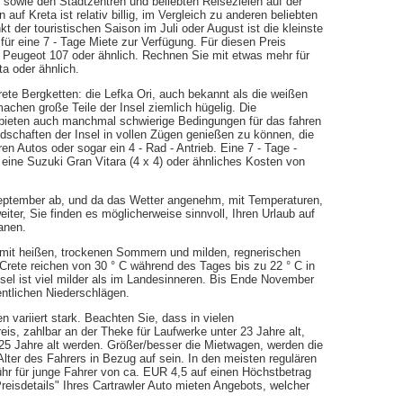
sowie den Stadtzentren und beliebten Reisezielen auf der
auf Kreta ist relativ billig, im Vergleich zu anderen beliebten
 der touristischen Saison im Juli oder August ist die kleinste
ür eine 7 - Tage Miete zur Verfügung. Für diesen Preis
em Peugeot 107 oder ähnlich. Rechnen Sie mit etwas mehr für
a oder ähnlich.
rete Bergketten: die Lefka Ori, auch bekannt als die weißen
machen große Teile der Insel ziemlich hügelig. Die
, bieten auch manchmal schwierige Bedingungen für das fahren
ndschaften der Insel in vollen Zügen genießen zu können, die
n Autos oder sogar ein 4 - Rad - Antrieb. Eine 7 - Tage -
 eine Suzuki Gran Vitara (4 x 4) oder ähnliches Kosten von
 September ab, und da das Wetter angenehm, mit Temperaturen,
iter, Sie finden es möglicherweise sinnvoll, Ihren Urlaub auf
anen.
 mit heißen, trockenen Sommern und milden, regnerischen
Crete reichen von 30 ° C während des Tages bis zu 22 ° C in
nsel ist viel milder als im Landesinneren. Bis Ende November
entlichen Niederschlägen.
n variiert stark. Beachten Sie, dass in vielen
is, zahlbar an der Theke für Laufwerke unter 23 Jahre alt,
r 25 Jahre alt werden. Größer/besser die Mietwagen, werden die
lter des Fahrers in Bezug auf sein. In den meisten regulären
hr für junge Fahrer von ca. EUR 4,5 auf einen Höchstbetrag
reisdetails" Ihres Cartrawler Auto mieten Angebots, welcher