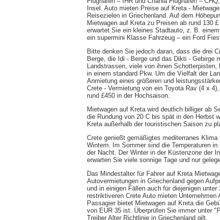
Flughafen – IHR und Chania Flughafen – CHQ, 
Insel. Auto mieten Preise auf Kreta - Mietwagen 
Reisezielen in Griechenland. Auf dem Höhepunkt
Mietwagen auf Kreta zu Preisen ab rund 130 £ f
erwartet Sie ein kleines Stadtauto, z. B. ein
ein supermini Klasse Fahrzeug – ein Ford Fiest
Bitte denken Sie jedoch daran, dass die drei C
Berge, die Idi - Berge und das Dikti - Gebirge 
Landstrassen, viele von ihnen Schotterpisten
in einem standard Pkw. Um die Vielfalt der La
Anmietung eines größeren und leistungsstärkere
Crete - Vermietung von ein Toyota Rav (4 x 4),
rund £450 in der Hochsaison.
Mietwagen auf Kreta wird deutlich billiger ab
die Rundung von 20 C bis spät in den Herbst we
Kreta außerhalb der touristischen Saison zu pl
Crete genießt gemäßigtes mediterranes Klima
Wintern. Im Sommer sind die Temperaturen in 
der Nacht. Der Winter in der Küstenzone der I
erwarten Sie viele sonnige Tage und nur geleg
Das Mindestalter für Fahrer auf Kreta Mietwage
Autovermietungen in Griechenland gegen Aufpre
und in einigen Fällen auch für diejenigen unte
restriktiveren Crete Auto mieten Unternehmen A
Passagier bietet Mietwagen auf Kreta die Gebü
von EUR 35 ist. Überprüfen Sie immer unter "P
Treiber Alter Richtlinie in Griechenland gilt.