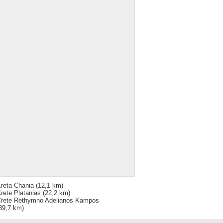
reta Chania
(12,1 km)
rete Platanias
(22,2 km)
rete Rethymno Adelianos Kampos
39,7 km)