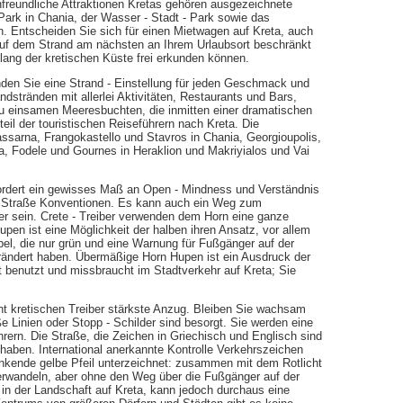
enfreundliche Attraktionen Kretas gehören ausgezeichnete
Park in Chania, der Wasser - Stadt - Park sowie das
n. Entscheiden Sie sich für einen Mietwagen auf Kreta, auch
t auf dem Strand am nächsten an Ihrem Urlaubsort beschränkt
ang der kretischen Küste frei erkunden können.
inden Sie eine Strand - Einstellung für jeden Geschmack und
dstränden mit allerlei Aktivitäten, Restaurants und Bars,
 zu einsamen Meeresbuchten, die inmitten einer dramatischen
eil der touristischen Reiseführern nach Kreta. Die
lassarna, Frangokastello und Stavros in Chania, Georgioupolis,
a, Fodele und Gournes in Heraklion und Makriyialos und Vai
fordert ein gewisses Maß an Open - Mindness und Verständnis
en Straße Konventionen. Es kann auch ein Weg zum
er sein. Crete - Treiber verwenden dem Horn eine ganze
en ist eine Möglichkeit der halben ihren Ansatz, vor allem
el, die nur grün und eine Warnung für Fußgänger auf der
rändert haben. Übermäßige Horn Hupen ist ein Ausdruck der
 benutzt und missbraucht im Stadtverkehr auf Kreta; Sie
ht kretischen Treiber stärkste Anzug. Bleiben Sie wachsam
e Linien oder Stopp - Schilder sind besorgt. Sie werden eine
rern. Die Straße, die Zeichen in Griechisch und Englisch sind
 haben. International anerkannte Kontrolle Verkehrszeichen
inkende gelbe Pfeil unterzeichnet: zusammen mit dem Rotlicht
erwandeln, aber ohne den Weg über die Fußgänger auf der
in der Landschaft auf Kreta, kann jedoch durchaus eine