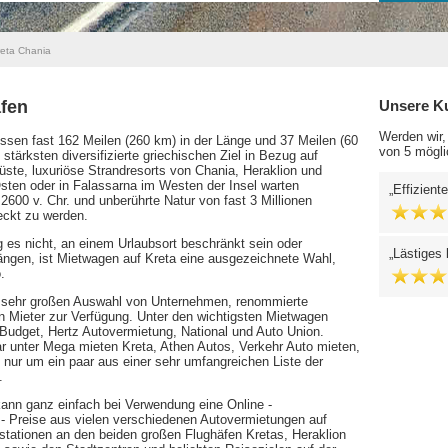
reta Chania
fen
Unsere K
Werden wir,
essen fast 162 Meilen (260 km) in der Länge und 37 Meilen (60
von 5 mögli
stärksten diversifizierte griechischen Ziel in Bezug auf
üste, luxuriöse Strandresorts von Chania, Heraklion und
sten oder in Falassarna im Westen der Insel warten
Effiziente
 2600 v. Chr. und unberührte Natur von fast 3 Millionen
eckt zu werden.
es nicht, an einem Urlaubsort beschränkt sein oder
Lästiges
ngen, ist Mietwagen auf Kreta eine ausgezeichnete Wahl,
.
er sehr großen Auswahl von Unternehmen, renommierte
en Mieter zur Verfügung. Unter den wichtigsten Mietwagen
, Budget, Hertz Autovermietung, National und Auto Union.
r unter Mega mieten Kreta, Athen Autos, Verkehr Auto mieten,
nur um ein paar aus einer sehr umfangreichen Liste der
.
ann ganz einfach bei Verwendung eine Online -
h - Preise aus vielen verschiedenen Autovermietungen auf
hstationen an den beiden großen Flughäfen Kretas, Heraklion