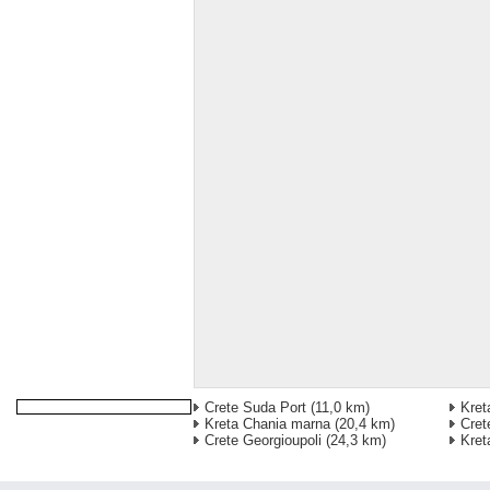
Crete Suda Port
(11,0 km)
Kret
Kreta Chania marna
(20,4 km)
Cret
Crete Georgioupoli
(24,3 km)
Kret