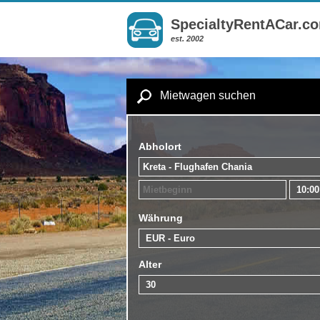
SpecialtyRentACar.c
est. 2002
Mietwagen suchen
Abholort
Währung
Alter