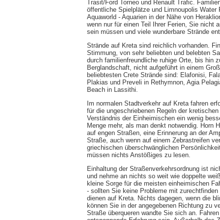
Trasit/Ford Torneo und Renault Trafic. Famili
öffentliche Spielplätze und Limnoupolis Water 
Aquaworld - Aquarien in der Nähe von Heraklio
wenn nur für einen Teil Ihrer Ferien, Sie nich
sein müssen und viele wunderbare Strände entl
Strände auf Kreta sind reichlich vorhanden. F
Stimmung, von sehr beliebten und belebten San
durch familienfreundliche ruhige Orte, bis hin
Berglandschaft, nicht aufgeführt in einem Großt
beliebtesten Crete Strände sind: Elafonisi, Fa
Plakias und Preveli in Rethymnon, Agia Pelagi
Beach in Lassithi.
Im normalen Stadtverkehr auf Kreta fahren er
für die ungeschriebenen Regeln der kretisch
Verständnis der Einheimischen ein wenig bess
Menge mehr, als man denkt notwendig. Horn Hup
auf engen Straßen, eine Erinnerung an der Amp
Straße, auch wenn auf einem Zebrastreifen ve
griechischen überschwänglichen Persönlichkeit
müssen nichts Anstößiges zu lesen.
Einhaltung der Straßenverkehrsordnung ist nic
und nehme an nichts so weit wie doppelte weiß
kleine Sorge für die meisten einheimischen Fah
- sollten Sie keine Probleme mit zurechtfinden
dienen auf Kreta. Nichts dagegen, wenn die bl
können Sie in der angegebenen Richtung zu v
Straße überqueren wandte Sie sich an. Fahren 