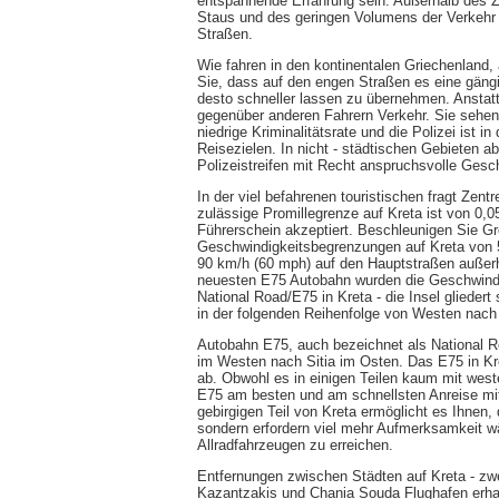
entspannende Erfahrung sein. Außerhalb des Z
Staus und des geringen Volumens der Verkehr 
Straßen.
Wie fahren in den kontinentalen Griechenland, 
Sie, dass auf den engen Straßen es eine gängi
desto schneller lassen zu übernehmen. Anstatt
gegenüber anderen Fahrern Verkehr. Sie sehen n
niedrige Kriminalitätsrate und die Polizei ist i
Reisezielen. In nicht - städtischen Gebieten a
Polizeistreifen mit Recht anspruchsvolle Gesc
In der viel befahrenen touristischen fragt Zent
zulässige Promillegrenze auf Kreta ist von 0,05
Führerschein akzeptiert. Beschleunigen Sie Gre
Geschwindigkeitsbegrenzungen auf Kreta von 
90 km/h (60 mph) auf den Hauptstraßen außerh
neuesten E75 Autobahn wurden die Geschwind
National Road/E75 in Kreta - die Insel gliedert
in der folgenden Reihenfolge von Westen nach 
Autobahn E75, auch bezeichnet als National Ro
im Westen nach Sitia im Osten. Das E75 in Kre
ab. Obwohl es in einigen Teilen kaum mit west
E75 am besten und am schnellsten Anreise mi
gebirgigen Teil von Kreta ermöglicht es Ihnen,
sondern erfordern viel mehr Aufmerksamkeit wä
Allradfahrzeugen zu erreichen.
Entfernungen zwischen Städten auf Kreta - zwe
Kazantzakis und Chania Souda Flughafen erhal