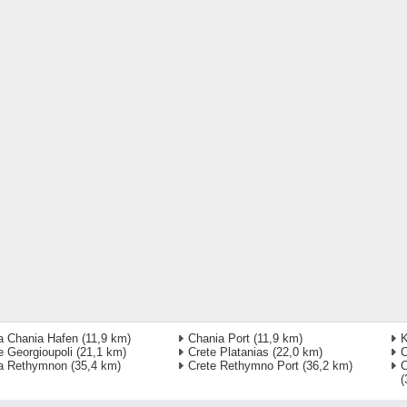
a Chania Hafen
(11,9 km)
Chania Port
(11,9 km)
K
e Georgioupoli
(21,1 km)
Crete Platanias
(22,0 km)
C
a Rethymnon
(35,4 km)
Crete Rethymno Port
(36,2 km)
C
(