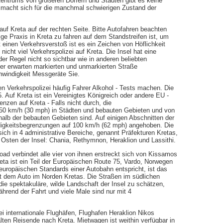
entrums von größeren Dörfern und Städten gibt es keine
macht sich für die manchmal schwierigen Zustand der
auf Kreta auf der rechten Seite. Bitte Autofahren beachten
ge Praxis in Kreta zu fahren auf dem Standstreifen ist, um
 einen Verkehrsverstoß ist es ein Zeichen von Höflichkeit
icht viel Verkehrspolizei auf Kreta. Die Insel hat eine
n der Regel nicht so sichtbar wie in anderen beliebten
ber erwarten markierten und unmarkierten Straße
hwindigkeit Messgeräte Sie.
ren Verkehrspolizei häufig Fahrer Alkohol - Tests machen. Die
. Auf Kreta ist ein Vereinigtes Königreich oder andere EU -
nzen auf Kreta - Falls nicht durch, die
50 km/h (30 mph) in Städten und bebauten Gebieten und von
alb der bebauten Gebieten sind. Auf einigen Abschnitten der
igkeitsbegrenzungen auf 100 km/h (62 mph) angehoben. Die
 sich in 4 administrative Bereiche, genannt Präfekturen Kretas,
Osten der Insel: Chania, Rethymnon, Heraklion und Lassithi.
ad verbindet alle vier von ihnen erstreckt sich von Kissamos
ta ist ein Teil der Europäischen Route 75, Vardo, Norwegen
europäischen Standards einer Autobahn entspricht, ist das
t dem Auto im Norden Kretas. Die Straßen im südlichen
 die spektakuläre, wilde Landschaft der Insel zu schätzen,
hrend der Fahrt und viele Male sind nur mit 4
i internationale Flughäfen, Flughafen Heraklion Nikos
ten Reisende nach Kreta. Mietwagen ist weithin verfügbar in