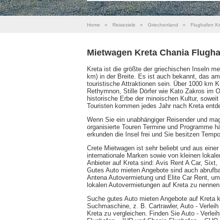
Home
»
Reiseziele
»
Griechenland
»
Flughafen K
Mietwagen Kreta Chania Flugha
Kreta ist die größte der griechischen Inseln m
km) in der Breite. Es ist auch bekannt, das am 
touristische Attraktionen sein. Über 1000 km K
Rethymnon, Stille Dörfer wie Kato Zakros im O
historische Erbe der minoischen Kultur, soweit
Touristen kommen jedes Jahr nach Kreta entd
Wenn Sie ein unabhängiger Reisender und mag 
organisierte Touren Termine und Programme hä
erkunden die Insel frei und Sie besitzen Tempo
Crete Mietwagen ist sehr beliebt und aus ein
internationale Marken sowie von kleinen lokal
Anbieter auf Kreta sind: Avis Rent A Car, Sixt
Gutes Auto mieten Angebote sind auch abrufba
Antena Autovermietung und Elite Car Rent, um 
lokalen Autovermietungen auf Kreta zu nennen
Suche gutes Auto mieten Angebote auf Kreta k
Suchmaschine, z. B. Cartrawler, Auto - Verlei
Kreta zu vergleichen. Finden Sie Auto - Verlei