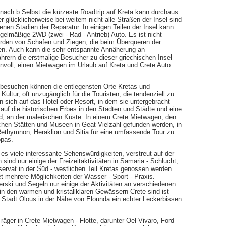
 nach b Selbst die kürzeste Roadtrip auf Kreta kann durchaus
ber glücklicherweise bei weitem nicht alle Straßen der Insel sind
nen Stadien der Reparatur. In einigen Teilen der Insel kann
egelmäßige 2WD (zwei - Rad - Antrieb) Auto. Es ist nicht
erden von Schafen und Ziegen, die beim Überqueren der
en. Auch kann die sehr entspannte Annäherung an
rern die erstmalige Besucher zu dieser griechischen Insel
nnvoll, einen Mietwagen im Urlaub auf Kreta und Crete Auto
i besuchen können die entlegensten Orte Kretas und
tur, oft unzugänglich für die Touristen, die tendenziell zu
n sich auf das Hotel oder Resort, in dem sie untergebracht
 auf die historischen Erbes in den Städten und Städte und eine
nd, an der malerischen Küste. In einem Crete Mietwagen, den
hen Stätten und Museen in Geat Vielzahl gefunden werden, in
Rethymnon, Heraklion und Sitia für eine umfassende Tour zu
opas.
 es viele interessante Sehenswürdigkeiten, verstreut auf der
sind nur einige der Freizeitaktivitäten in Samaria - Schlucht,
servat in der Süd - westlichen Teil Kretas genossen werden.
tet mehrere Möglichkeiten der Wasser - Sport - Praxis.
erski und Segeln nur einige der Aktivitäten an verschiedenen
in den warmen und kristallklaren Gewässern Crete sind ist
n Stadt Olous in der Nähe von Elounda ein echter Leckerbissen
ger in Crete Mietwagen - Flotte, darunter Oel Vivaro, Ford