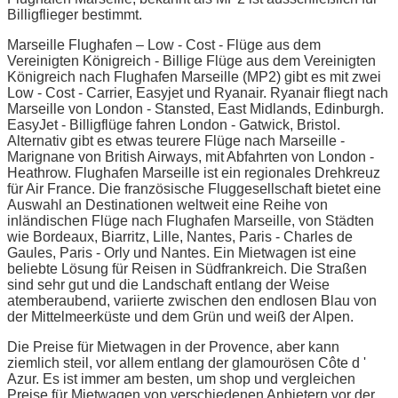
Billigflieger bestimmt.
Marseille Flughafen – Low - Cost - Flüge aus dem
Vereinigten Königreich - Billige Flüge aus dem Vereinigten
Königreich nach Flughafen Marseille (MP2) gibt es mit zwei
Low - Cost - Carrier, Easyjet und Ryanair. Ryanair fliegt nach
Marseille von London - Stansted, East Midlands, Edinburgh.
EasyJet - Billigflüge fahren London - Gatwick, Bristol.
Alternativ gibt es etwas teurere Flüge nach Marseille -
Marignane von British Airways, mit Abfahrten von London -
Heathrow. Flughafen Marseille ist ein regionales Drehkreuz
für Air France. Die französische Fluggesellschaft bietet eine
Auswahl an Destinationen weltweit eine Reihe von
inländischen Flüge nach Flughafen Marseille, von Städten
wie Bordeaux, Biarritz, Lille, Nantes, Paris - Charles de
Gaules, Paris - Orly und Nantes. Ein Mietwagen ist eine
beliebte Lösung für Reisen in Südfrankreich. Die Straßen
sind sehr gut und die Landschaft entlang der Weise
atemberaubend, variierte zwischen den endlosen Blau von
der Mittelmeerküste und dem Grün und weiß der Alpen.
Die Preise für Mietwagen in der Provence, aber kann
ziemlich steil, vor allem entlang der glamourösen Côte d '
Azur. Es ist immer am besten, um shop und vergleichen
Preise für Mietwagen von verschiedenen Anbietern vor der