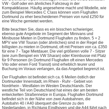
VW - Golf oder ein ähnliches Fahrzeug in der
Kompaktklasse. Häufig angesehene macht und Modelle, wie
zum Beispiel Mercedes C Class können vom Flughafen
Dortmund zu eher bescheidenen Preisen von rund £250 für
eine Woche gemietet werden.
Bitte beachten Sie, dass es ein bisschen schwieriger,
ebenso gute Angebote im Segment der Minivans und
Minibusse Mieten in Dortmund Flughafen zu finden. 5 + 2
MPV wie VW Touran (oder ähnliches) sind in der Regel die
billigsten zu mieten in Dortmund, oft mit Preisen von ca. £350
für eine 7 - Tage Mietdauer. Die viel größeren volle 7 - Sitzer
(wie zum Beispiel ein VW Sharan) oder Kleinbusse mit Platz
für 9 Personen (in Dortmund Flughafen oft einen Mercedes
Vito oder einen Ford Transit) sind erheblich teurer und
Buchung im Voraus verlangen, da das Angebot begrenzt ist.
Der Flughafen ist befindet sich ca. 6 Meilen östlich der
Dortmunder Innenstadt, im Rhein - Ruhr - Gebiet von
Nordrhein - Westfalen im Westen Deutschlands. Der
westliche Teil von Deutschland hat eines der am besten
entwickelten Straßennetze in Europa. Flughafen Dortmund
befindet sich in der Nähe von zwei Autobahnen, die
Autobahn 40 / A40 überquert die Grenze zu den
Niederlanden, in Richtung Eindhoven und die A44 führt nach