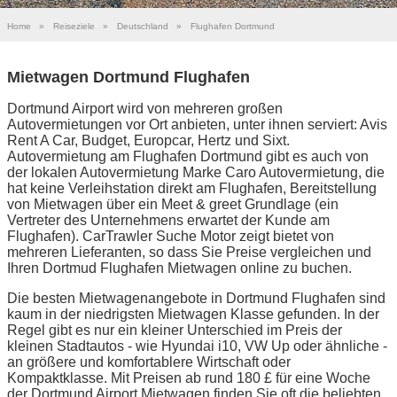
Home
»
Reiseziele
»
Deutschland
»
Flughafen Dortmund
Mietwagen Dortmund Flughafen
Dortmund Airport wird von mehreren großen
Autovermietungen vor Ort anbieten, unter ihnen serviert: Avis
Rent A Car, Budget, Europcar, Hertz und Sixt.
Autovermietung am Flughafen Dortmund gibt es auch von
der lokalen Autovermietung Marke Caro Autovermietung, die
hat keine Verleihstation direkt am Flughafen, Bereitstellung
von Mietwagen über ein Meet & greet Grundlage (ein
Vertreter des Unternehmens erwartet der Kunde am
Flughafen). CarTrawler Suche Motor zeigt bietet von
mehreren Lieferanten, so dass Sie Preise vergleichen und
Ihren Dortmud Flughafen Mietwagen online zu buchen.
Die besten Mietwagenangebote in Dortmund Flughafen sind
kaum in der niedrigsten Mietwagen Klasse gefunden. In der
Regel gibt es nur ein kleiner Unterschied im Preis der
kleinen Stadtautos - wie Hyundai i10, VW Up oder ähnliche -
an größere und komfortablere Wirtschaft oder
Kompaktklasse. Mit Preisen ab rund 180 £ für eine Woche
der Dortmund Airport Mietwagen finden Sie oft die beliebten