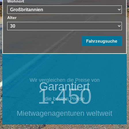
Wohnort
Alter
Wir vergleichen die Preise von
Garantiert
1.450
die besten Preise
Mietwagenagenturen weltweit