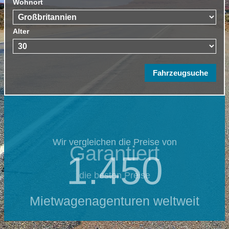
Wohnort
Alter
Wir vergleichen die Preise von
Garantiert
1.450
die besten Preise
Mietwagenagenturen weltweit