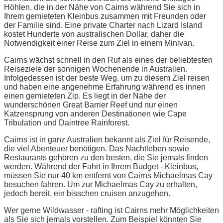
Höhlen, die in der Nähe von Cairns während Sie sich in
Ihrem gemieteten Kleinbus zusammen mit Freunden oder
der Familie sind. Eine private Charter nach Lizard Island
kostet Hunderte von australischen Dollar, daher die
Notwendigkeit einer Reise zum Ziel in einem Minivan.
Cairns wächst schnell in den Ruf als eines der beliebtesten
Reiseziele der sonnigen Wochenende in Australien.
Infolgedessen ist der beste Weg, um zu diesem Ziel reisen
und haben eine angenehme Erfahrung während es innen
einen gemieteten Zip. Es liegt in der Nähe der
wunderschönen Great Barrier Reef und nur einen
Katzensprung von anderen Destinationen wie Cape
Tribulation und Daintree Rainforest.
Cairns ist in ganz Australien bekannt als Ziel für Reisende,
die viel Abenteuer benötigen. Das Nachtleben sowie
Restaurants gehören zu den besten, die Sie jemals finden
werden. Während der Fahrt in Ihrem Budget - Kleinbus,
müssen Sie nur 40 km entfernt von Cairns Michaelmas Cay
besuchen fahren. Um zur Michaelmas Cay zu erhalten,
jedoch bereit, ein bisschen cruisen anzugehen.
Wer gerne Wildwasser - rafting ist Cairns mehr Möglichkeiten
als Sie sich jemals vorstellen. Zum Beispiel könnten Sie