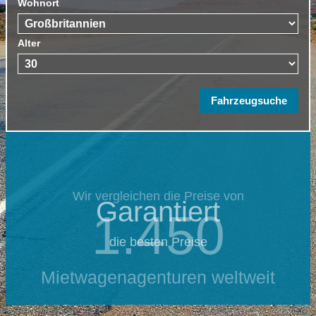
Wohnort
Alter
Wir vergleichen die Preise von
Garantiert
1.450
die besten Preise
Mietwagenagenturen weltweit