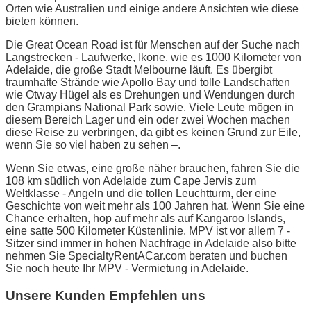
Orten wie Australien und einige andere Ansichten wie diese
bieten können.
Die Great Ocean Road ist für Menschen auf der Suche nach
Langstrecken - Laufwerke, Ikone, wie es 1000 Kilometer von
Adelaide, die große Stadt Melbourne läuft. Es übergibt
traumhafte Strände wie Apollo Bay und tolle Landschaften
wie Otway Hügel als es Drehungen und Wendungen durch
den Grampians National Park sowie. Viele Leute mögen in
diesem Bereich Lager und ein oder zwei Wochen machen
diese Reise zu verbringen, da gibt es keinen Grund zur Eile,
wenn Sie so viel haben zu sehen –.
Wenn Sie etwas, eine große näher brauchen, fahren Sie die
108 km südlich von Adelaide zum Cape Jervis zum
Weltklasse - Angeln und die tollen Leuchtturm, der eine
Geschichte von weit mehr als 100 Jahren hat. Wenn Sie eine
Chance erhalten, hop auf mehr als auf Kangaroo Islands,
eine satte 500 Kilometer Küstenlinie. MPV ist vor allem 7 -
Sitzer sind immer in hohen Nachfrage in Adelaide also bitte
nehmen Sie SpecialtyRentACar.com beraten und buchen
Sie noch heute Ihr MPV - Vermietung in Adelaide.
Unsere Kunden Empfehlen uns