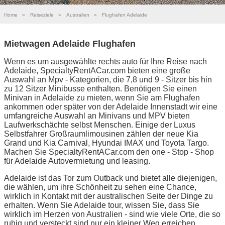
Home
»
Reiseziele
»
Australien
»
Flughafen Adelaide
Mietwagen Adelaide Flughafen
Wenn es um ausgewählte rechts auto für Ihre Reise nach
Adelaide, SpecialtyRentACar.com bieten eine große
Auswahl an Mpv - Kategorien, die 7,8 und 9 - Sitzer bis hin
zu 12 Sitzer Minibusse enthalten. Benötigen Sie einen
Minivan in Adelaide zu mieten, wenn Sie am Flughafen
ankommen oder später von der Adelaide Innenstadt wir eine
umfangreiche Auswahl an Minivans und MPV bieten
Laufwerkschächte selbst Menschen. Einige der Luxus
Selbstfahrer Großraumlimousinen zählen der neue Kia
Grand und Kia Carnival, Hyundai IMAX und Toyota Targo.
Machen Sie SpecialtyRentACar.com den one - Stop - Shop
für Adelaide Autovermietung und leasing.
Adelaide ist das Tor zum Outback und bietet alle diejenigen,
die wählen, um ihre Schönheit zu sehen eine Chance,
wirklich in Kontakt mit der australischen Seite der Dinge zu
erhalten. Wenn Sie Adelaide tour, wissen Sie, dass Sie
wirklich im Herzen von Australien - sind wie viele Orte, die so
ruhig und versteckt sind nur ein kleiner Weg erreichen.