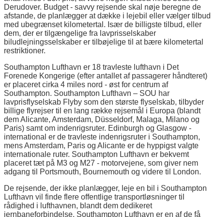
Derudover. Budget - savvy rejsende skal nøje beregne de
afstande, de planlægger at dække i lejebil eller vælger tilbud
med ubegrænset kilometertal. Især de billigste tilbud, eller
dem, der er tilgængelige fra lavprisselskaber
biludlejningsselskaber er tilbøjelige til at bære kilometertal
restriktioner.
Southampton Lufthavn er 18 travleste lufthavn i Det
Forenede Kongerige (efter antallet af passagerer håndteret)
er placeret cirka 4 miles nord - øst for centrum af
Southampton. Southampton Lufthavn – SOU har
lavprisflyselskab Flyby som den største flyselskab, tilbyder
billige flyrejser til en lang række rejsemål i Europa (blandt
dem Alicante, Amsterdam, Düsseldorf, Malaga, Milano og
Paris) samt om indenrigsruter. Edinburgh og Glasgow -
international er de travleste indenrigsruter i Southampton,
mens Amsterdam, Paris og Alicante er de hyppigst valgte
internationale ruter. Southampton Lufthavn er bekvemt
placeret tæt på M3 og M27 - motorvejene, som giver nem
adgang til Portsmouth, Bournemouth og videre til London.
De rejsende, der ikke planlægger, leje en bil i Southampton
Lufthavn vil finde flere offentlige transportløsninger til
rådighed i lufthavnen, blandt dem dedikeret
jernbaneforbindelse. Southampton Lufthavn er en af de få