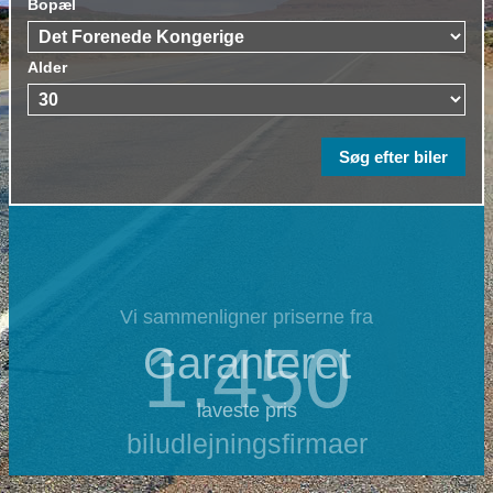
Bopæl
Alder
Vi sammenligner priserne fra
1.450
Garanteret
laveste pris
biludlejningsfirmaer