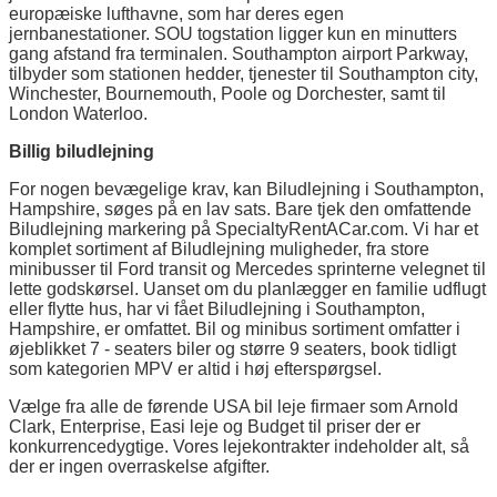
europæiske lufthavne, som har deres egen
jernbanestationer. SOU togstation ligger kun en minutters
gang afstand fra terminalen. Southampton airport Parkway,
tilbyder som stationen hedder, tjenester til Southampton city,
Winchester, Bournemouth, Poole og Dorchester, samt til
London Waterloo.
Billig biludlejning
For nogen bevægelige krav, kan Biludlejning i Southampton,
Hampshire, søges på en lav sats. Bare tjek den omfattende
Biludlejning markering på SpecialtyRentACar.com. Vi har et
komplet sortiment af Biludlejning muligheder, fra store
minibusser til Ford transit og Mercedes sprinterne velegnet til
lette godskørsel. Uanset om du planlægger en familie udflugt
eller flytte hus, har vi fået Biludlejning i Southampton,
Hampshire, er omfattet. Bil og minibus sortiment omfatter i
øjeblikket 7 - seaters biler og større 9 seaters, book tidligt
som kategorien MPV er altid i høj efterspørgsel.
Vælge fra alle de førende USA bil leje firmaer som Arnold
Clark, Enterprise, Easi leje og Budget til priser der er
konkurrencedygtige. Vores lejekontrakter indeholder alt, så
der er ingen overraskelse afgifter.