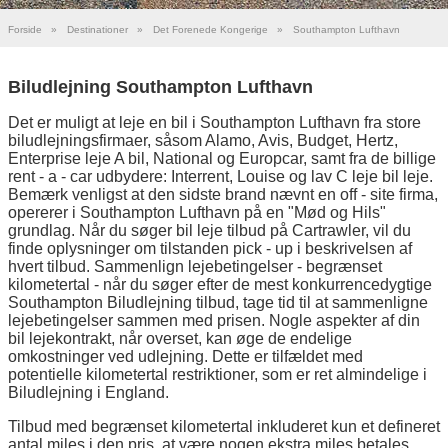
Forside
»
Destinationer
»
Det Forenede Kongerige
»
Southampton Lufthavn
Biludlejning Southampton Lufthavn
Det er muligt at leje en bil i Southampton Lufthavn fra store
biludlejningsfirmaer, såsom Alamo, Avis, Budget, Hertz,
Enterprise leje A bil, National og Europcar, samt fra de billige
rent - a - car udbydere: Interrent, Louise og lav C leje bil leje.
Bemærk venligst at den sidste brand nævnt en off - site firma,
opererer i Southampton Lufthavn på en "Mød og Hils"
grundlag. Når du søger bil leje tilbud på Cartrawler, vil du
finde oplysninger om tilstanden pick - up i beskrivelsen af
hvert tilbud. Sammenlign lejebetingelser - begrænset
kilometertal - når du søger efter de mest konkurrencedygtige
Southampton Biludlejning tilbud, tage tid til at sammenligne
lejebetingelser sammen med prisen. Nogle aspekter af din
bil lejekontrakt, når overset, kan øge de endelige
omkostninger ved udlejning. Dette er tilfældet med
potentielle kilometertal restriktioner, som er ret almindelige i
Biludlejning i England.
Tilbud med begrænset kilometertal inkluderet kun et defineret
antal miles i den pris, at være nogen ekstra miles betales