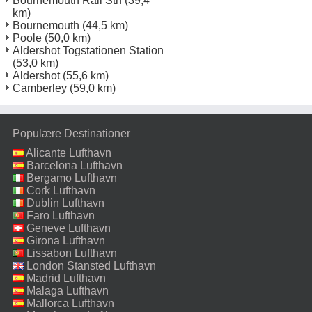
Bournemouth Rail Stn
(39,4
km)
Bournemouth
(44,5 km)
Poole
(50,0 km)
Aldershot Togstationen Station
(53,0 km)
Aldershot
(55,6 km)
Camberley
(59,0 km)
Populære Destinationer
Alicante Lufthavn
Barcelona Lufthavn
Bergamo Lufthavn
Cork Lufthavn
Dublin Lufthavn
Faro Lufthavn
Geneve Lufthavn
Girona Lufthavn
Lissabon Lufthavn
London Stansted Lufthavn
Madrid Lufthavn
Malaga Lufthavn
Mallorca Lufthavn