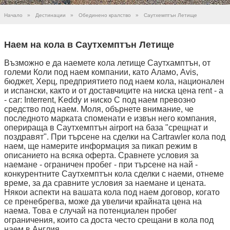
Начало
»
Дестинации
»
Обединено кралство
»
Саутхемптън Летище
Наем на кола в Саутхемптън Летище
Възможно е да наемете кола летище Саутхамптън, от
големи Коли под наем компании, като Аламо, Avis,
бюджет, Херц, предприятието под наем кола, национален
и испански, както и от доставчиците на ниска цена rent - a
- car: Interrent, Keddy и ниско C под наем превозно
средство под наем. Моля, обърнете внимание, че
последното марката споменати е извън него компания,
оперираща в Саутхемптън airport на база "срещнат и
поздравят". При търсене на сделки на Cartrawler кола под
наем, ще намерите информация за пикап режим в
описанието на всяка оферта. Сравнете условия за
наемане - ограничен пробег - при търсене на най -
конкурентните Саутхемптън кола сделки с наеми, отнеме
време, за да сравните условия за наемане и цената.
Някои аспекти на вашата кола под наем договор, когато
се пренебрегва, може да увеличи крайната цена на
наема. Това е случай на потенциален пробег
ограничения, които са доста често срещани в кола под
наем в Англия.