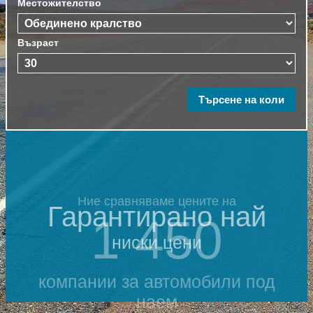
Местожителство
Възраст
Ние сравняваме цените на
Гарантирано най
1 450
ниски цени
компании за автомобили под
наем