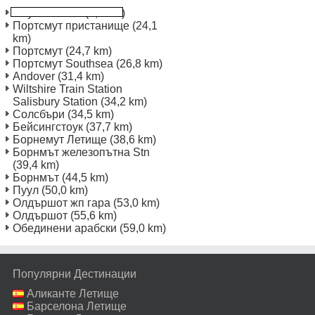
Саутхемптън
(5,8 km)
Портсмут пристанище
(24,1
km)
Портсмут
(24,7 km)
Портсмут Southsea
(26,8 km)
Andover
(31,4 km)
Wiltshire Train Station
Salisbury Station
(34,2 km)
Солсбъри
(34,5 km)
Бейсингстоук
(37,7 km)
Борнемут Летище
(38,6 km)
Борнмът железопътна Stn
(39,4 km)
Борнмът
(44,5 km)
Пуул
(50,0 km)
Олдършот жп гара
(53,0 km)
Олдършот
(55,6 km)
Обединени арабски
(59,0 km)
Популярни Дестинации
Аликанте Летище
Барселона Летище