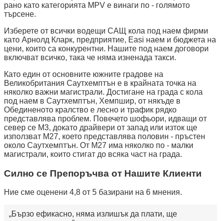
рано като категорията MPV е винаги по - голямото
търсене.
Изберете от всички водещи САЩ кола под наем фирми
като Арнолд Кларк, предприятие, Easi наем и бюджета на
цени, които са конкурентни. Нашите под наем договори
включват всичко, така че няма изненада такси.
Като един от основните южните градове на
Великобритания Саутхемптън е в крайната точка на
няколко важни магистрали. Достигане на града с кола
под наем в Саутхемптън, Хемпшир, от някъде в
Обединеното кралство е лесно и трафик рядко
представлява проблем. Повечето шофьори, идващи от
север се М3, докато драйвери от запад или изток ще
използват M27, което представлява половин - пръстен
около Саутхемптън. От M27 има няколко по - малки
магистрали, които стигат до всяка част на града.
Силно се Препоръчва от Нашите Клиенти
Ние сме оценени 4,8 от 5 базирани на 6 мнения.
Бързо ефикасно, няма излишък да плати, ще