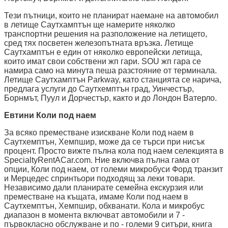
Тези пътници, които не планират наемане на автомобил
в летище Саутхамптън ще намерите няколко
транспортни решения на разположение на летището,
сред тях посветен железопътната връзка. Летище
Саутхамптън е един от няколко европейски летища,
които имат свои собствени жп гари. SOU жп гара се
намира само на минута пеша разстояние от терминала.
Летище Саутхамптън Parkway, като станцията се нарича,
предлага услуги до Саутхемптън град, Уинчестър,
Борнмът, Пуул и Дорчестър, както и до Лондон Ватерло.
Евтини Коли под наем
За всяко преместване изискване Коли под наем в
Саутхемптън, Хемпшир, може да се търси при нисък
процент. Просто вижте пълна кола под наем селекцията в
SpecialtyRentACar.com. Ние включва пълна гама от
опции, Коли под наем, от големи микробуси Форд транзит
и Мерцедес спринтьори подходящ за леки товари.
Независимо дали планирате семейна екскурзия или
преместване на къщата, имаме Коли под наем в
Саутхемптън, Хемпшир, обхванати. Кола и микробус
диапазон в момента включват автомобили и 7 -
първокласно обслужване и по - големи 9 ситъри, книга