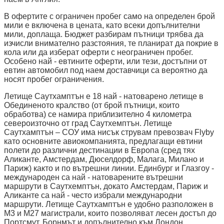
В офертите с ограничен пробег само на определен брой
мили е включена в цената, като всеки допълнителни
мили, доплаща. Бюджет разбирам пътници трябва да
изчисли внимателно разстояния, те планират да покрие в
кола или да изберат оферти с неограничен пробег.
Особено най - евтините оферти, или тези, достъпни от
евтин автомобил под наем доставчици са вероятно да
носят пробег ограничения.
Летище Саутхамптън е 18 най - натоварено летище в
Обединеното кралство (от брой пътници, които
обработва) се намира приблизително 4 километра
североизточно от град Саутхемптън. Летище
Саутхамптън – СОУ има нисък струвам превозвач Flyby
като основните авиокомпанията, предлагащи евтини
полети до различни дестинации в Европа (сред тях
Аликанте, Амстердам, Дюселдорф, Малага, Милано и
Париж) както и по вътрешни линии. Единбург и Глазгоу -
международен са най - натоварените вътрешни
маршрути в Саутхемптън, докато Амстердам, Париж и
Аликанте са най - често избрали международни
маршрути. Летище Саутхамптън е удобно разположен в
М3 и М27 магистрали, които позволяват лесен достъп до
Портсмут, Борнмът и допълнително към Лондон.