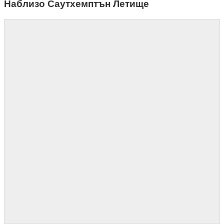
Наблизо Саутхемптън Летище