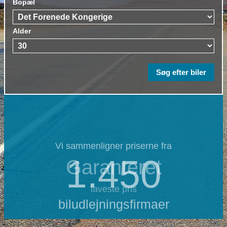
Bopæl
Alder
Vi sammenligner priserne fra
1.450
Garanteret
laveste pris
biludlejningsfirmaer