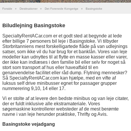
Forside
»
Destinationer
»
Det Forenede Kongerige
»
Basingstoke
Biludlejning Basingstoke
SpecialtyRentACar.com er et godt sted at begynde at lede
efter billige 7 personers bil leje i Basingstoke. Vi tilbyder
Storbritanniens mest forskelligartede flåde på van udlejnings
satser, som ikke vil du har brug for et banklån. Vores van leje
modeller kan udnyttes til at flytte en masse kasser eller varer,
der ikke kan indlæses i den familie bil eller selv for noget så
stort som transport af hus eller haveaffald til en
genanvendelse facilitet eller råd dump. Flytning mennesker?
Så SpecialtyRentACar.com kan hjælpe, med en vifte af
luksus self drive minibusser egnet for passager grupper
nummerering 9,10, 14 eller 17.
Vi er stolte af at levere den bedste minibus og van leje citater,
der er fuldt inklusive alle ekstramateriale. Vores
søgemaskine kontrollerer websteder af de mest berømte
navne i van leje herunder praktiske, Thrifty og Avis.
Basingstoke vejadgang