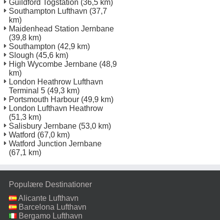
Guildford Togstation
(36,5 km)
Southampton Lufthavn
(37,7
km)
Maidenhead Station Jernbane
(39,8 km)
Southampton
(42,9 km)
Slough
(45,6 km)
High Wycombe Jernbane
(48,9
km)
London Heathrow Lufthavn
Terminal 5
(49,3 km)
Portsmouth Harbour
(49,9 km)
London Lufthavn Heathrow
(51,3 km)
Salisbury Jernbane
(53,0 km)
Watford
(67,0 km)
Watford Junction Jernbane
(67,1 km)
Populære Destinationer
Alicante Lufthavn
Barcelona Lufthavn
Bergamo Lufthavn