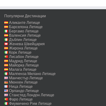
Популярни Дестинации
Аликанте Летище
Барселона Летище
Бергамо Летище
Валенсия Летище
Дъблин Летище
Женева Швейцария
Летище
Жирона Летище
Корк Летище
Лисабон Летище
Мадрид Летище
Майорка Летище
Малага Летище
Малпенза Милано Летище
Манчестър Летище
Мюнхен Летище
Ница Летище
Орландо Летище
Станстед Лондон Летище
Фаро Летище
Фиумичино Рим Летище