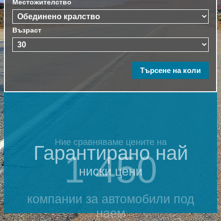
Местожителство
Възраст
Ние сравняваме цените на
Гарантирано най
1 450
ниски цени
компании за автомобили под
наем