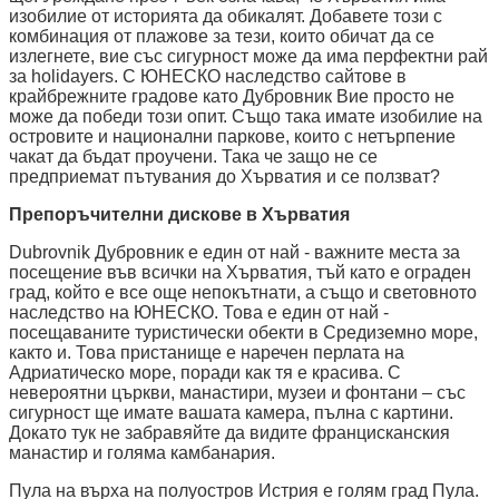
изобилие от историята да обикалят. Добавете този с
комбинация от плажове за тези, които обичат да се
излегнете, вие със сигурност може да има перфектни рай
за holidayers. С ЮНЕСКО наследство сайтове в
крайбрежните градове като Дубровник Вие просто не
може да победи този опит. Също така имате изобилие на
островите и национални паркове, които с нетърпение
чакат да бъдат проучени. Така че защо не се
предприемат пътувания до Хърватия и се ползват?
Препоръчителни дискове в Хърватия
Dubrovnik Дубровник е един от най - важните места за
посещение във всички на Хърватия, тъй като е ограден
град, който е все още непокътнати, а също и световното
наследство на ЮНЕСКО. Това е един от най -
посещаваните туристически обекти в Средиземно море,
както и. Това пристанище е наречен перлата на
Адриатическо море, поради как тя е красива. С
невероятни църкви, манастири, музеи и фонтани – със
сигурност ще имате вашата камера, пълна с картини.
Докато тук не забравяйте да видите францисканския
манастир и голяма камбанария.
Пула на върха на полуостров Истрия е голям град Пула.