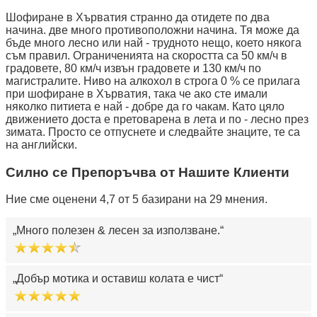
Шофиране в Хърватия странно да отидете по два
начина. две много противоположни начина. Тя може да
бъде много лесно или най - трудното нещо, което някога
съм правил. Ограниченията на скоростта са 50 км/ч в
градовете, 80 км/ч извън градовете и 130 км/ч по
магистралите. Ниво на алкохол в строга 0 % се прилага
при шофиране в Хърватия, така че ако сте имали
няколко питиета е най - добре да го чакам. Като цяло
движението доста е претоварена в лета и по - лесно през
зимата. Просто се отпуснете и следвайте знаците, те са
на английски.
Силно се Препоръчва от Нашите Клиенти
Ние сме оценени 4,7 от 5 базирани на 29 мнения.
Много полезен & лесен за използване.
Добър мотика и оставиш колата е чист