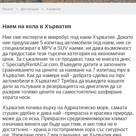
Начало
»
Дестинации
»
Хърватия
Наем на кола в Хърватия
Ние сме експерти в микробус под наем Хърватия. Докато
ние предлагаме 5 излитащ автомобили под наем, ние се
специализират в MPV и SUV наеми, ни дава възможност
да предостави тези търсени категория на икономични
цени. За съжаление те се продават, така че книгата днес
с SpecialtyRentACar.com. Въведете датите и започнете
сравняването на цените за наемане на 7 излитащ mpv в
Хърватия. Как да намеря най - добрата сделка на mpv
автомобили в Хърватия? Трябва да въведете вашите
дати за пътуване в резервацията на двигателя да се
разкрие голямо цените на самостоятелно шофиране
хората носи.
Хърватия почива върху на Адриатическо море, самата
сгушен удобно и дава най - прекрасна и красива природа,
може да се иска. Прекрасен средиземноморски климат
означава винаги ще бъде щастлив, и ако това не е
достатъчно – храна и гостоприемни хора със сигурност
ще. Уреждане през 7 век означава, че Хърватия има