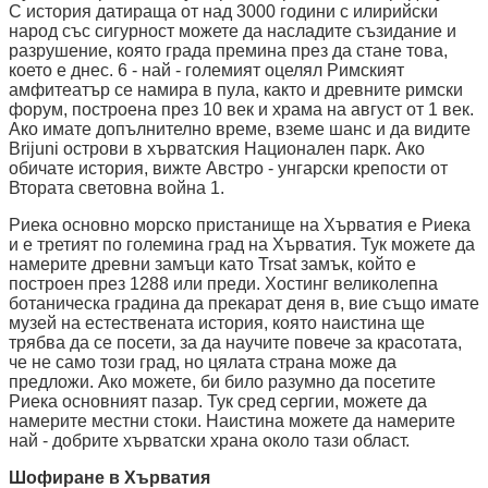
С история датираща от над 3000 години с илирийски
народ със сигурност можете да насладите съзидание и
разрушение, която града премина през да стане това,
което е днес. 6 - най - големият оцелял Римският
амфитеатър се намира в пула, както и древните римски
форум, построена през 10 век и храма на август от 1 век.
Ако имате допълнително време, вземе шанс и да видите
Brijuni острови в хърватския Национален парк. Ако
обичате история, вижте Австро - унгарски крепости от
Втората световна война 1.
Риека основно морско пристанище на Хърватия е Риека
и е третият по големина град на Хърватия. Тук можете да
намерите древни замъци като Trsat замък, който е
построен през 1288 или преди. Хостинг великолепна
ботаническа градина да прекарат деня в, вие също имате
музей на естествената история, която наистина ще
трябва да се посети, за да научите повече за красотата,
че не само този град, но цялата страна може да
предложи. Ако можете, би било разумно да посетите
Риека основният пазар. Тук сред сергии, можете да
намерите местни стоки. Наистина можете да намерите
най - добрите хърватски храна около тази област.
Шофиране в Хърватия