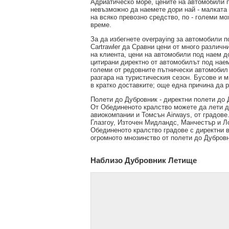
Адриатическо море, цените на автомобили п
невъзможно да наемете дори най - малката к
на всяко превозно средство, по - големи мо
време.
За да избегнете overpaying за автомобили п
Cartrawler да Сравни цени от много различ
на клиента, цени на автомобили под наем до
цитирани директно от автомобилът под наем.
големи от редовните пътнически автомобил 
разгара на туристическия сезон. Бусове и 
в кратко доставките; още една причина да 
Полети до Дубровник - директни полети до 
От Обединеното кралство можете да лети до
авиокомпании и Томсън Airways, от градов
Глазгоу, Източен Мидландс, Манчестър и Ло
Обединеното кралство градове с директни 
огромното мнозинство от полети до Дубров
Наблизо Дубровник Летище