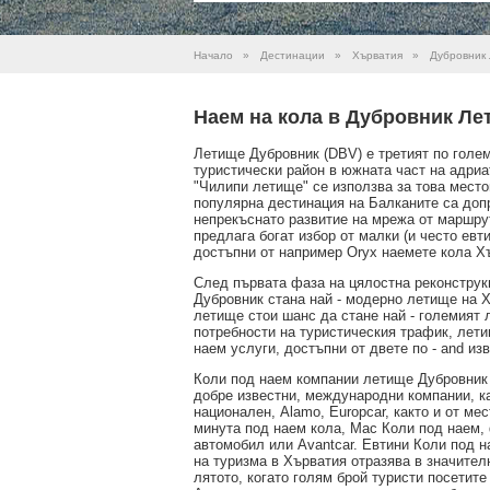
Начало
»
Дестинации
»
Хърватия
»
Дубровник
Наем на кола в Дубровник Ле
Летище Дубровник (DBV) е третият по голе
туристически район в южната част на адри
"Чилипи летище" се използва за това мест
популярна дестинация на Балканите са доп
непрекъснато развитие на мрежа от маршру
предлага богат избор от малки (и често ев
достъпни от например Oryx наемете кола Х
След първата фаза на цялостна реконструк
Дубровник стана най - модерно летище на 
летище стои шанс да стане най - големият 
потребности на туристическия трафик, лет
наем услуги, достъпни от двете по - and извъ
Коли под наем компании летище Дубровник 
добре известни, международни компании, ка
национален, Alamo, Europcar, както и от ме
минута под наем кола, Mac Коли под наем, 
автомобил или Avantcar. Евтини Коли под н
на туризма в Хърватия отразява в значител
лятото, когато голям брой туристи посетит