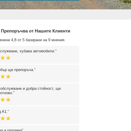
 Препоръчва от Нашите Клиенти
енени 4,8 от 5 базирани на 9 мнения.
служване, хубава автомобили.
обър ще препоръча.
обслужване и добра стойност, ще
отново.
g A1.
а и разумна