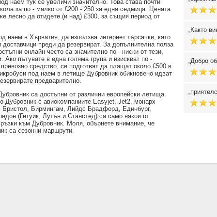
од наем тук се увеличи значително. Това става почти
ола за по - малко от £200 - 250 за една седмица. Цената
же лесно да отидете (и над) £300, за същия период от
Както ви
од наем в Хърватия, да използва интернет търсачки, като
ни доставчици преди да резервират. За допълнителна полза
стъпни онлайн често са значително по - ниски от тези,
 Ако пътувате в една голяма група и изискват по -
Добро об
превозно средство, се подготвят да плащат около £500 в
микробуси под наем в летище Дубровник обикновено идват
резервирате предварително.
приятелс
Дубровник са достъпни от различни европейски летища.
 Дубровник с авиокомпаниите Easyjet, Jet2, монарх
е. Бристол, Бирмингам, Лийдс Брадфорд, Единбург,
ндон (Гетуик, Лутън и Станстед) са само някои от
връзки към Дубровник. Моля, обърнете внимание, че
ник са сезонни маршрути.