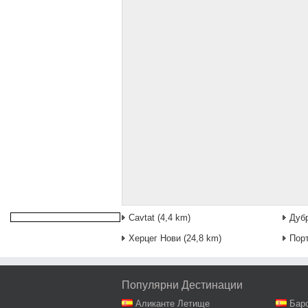
Cavtat
(4,4 km)
Дуб
Херцег Нови
(24,8 km)
Порт
Популярни Дестинации
Аликанте Летище
Бар