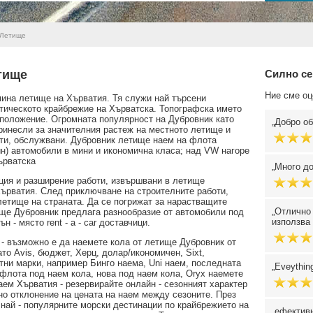
 Летище
тище
Силно се
Ние сме оц
мина летище на Хърватия. Тя служи най търсени
атическото крайбрежие на Хърватска. Топографска името
оположение. Огромната популярност на Дубровник като
Добро об
ринесли за значителния растеж на местното летище и
ти, обслужвани. Дубровник летище наем на флота
тин) автомобили в мини и икономична класа; над VW нагоре
ърватска
Много д
ция и разширение работи, извършвани в летище
Хърватия. След приключване на строителните работи,
летище на страната. Да се погрижат за нарастващите
Отлично 
ище Дубровник предлага разнообразие от автомобили под
използва 
н - място rent - a - car доставчици.
- възможно е да наемете кола от летище Дубровник от
то Avis, бюджет, Херц, долар/икономичен, Sixt,
стни марки, например Бинго наема, Uni наем, последната
Eveythin
флота под наем кола, нова под наем кола, Oryx наемете
аем Хърватия - резервирайте онлайн - сезонният характер
но отклонение на цената на наем между сезоните. През
е най - популярните морски дестинации по крайбрежието на
ефективн