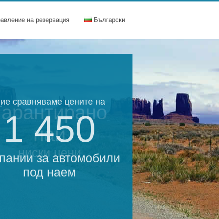
равление на резервация
Български
ие сравняваме цените на
Гарантирано
1 450
най
ниски цени
пании за автомобили
под наем