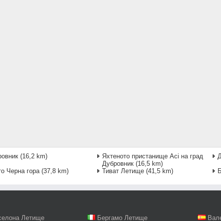
ровник
(16,2 km)
Яхтеното пристанище Aci на град
Д
Дубровник
(16,5 km)
о Черна гора
(37,8 km)
Тиват Летище
(41,5 km)
селона Летище
Бергамо Летище
Вал