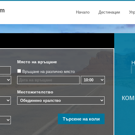
om
Начало
Дестинации
Уп
Място на връщане
Н
Връщане на различно място
Местожителство
ком