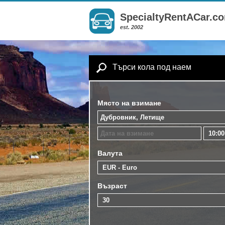
SpecialtyRentACar.c
est. 2002
Търси кола под наем
Място на взимане
Валута
Възраст