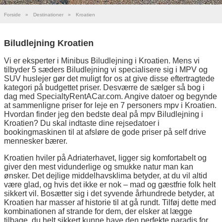
Forside
»
Destinationer
»
Kroatien
Biludlejning Kroatien
Vi er eksperter i Minibus Biludlejning i Kroatien. Mens vi
tilbyder 5 sæders Biludlejning vi specialisere sig i MPV og
SUV huslejer gør det muligt for os at give disse eftertragtede
kategori på budgettet priser. Desværre de sælger så bog i
dag med SpecialtyRentACar.com. Angive datoer og begynde
at sammenligne priser for leje en 7 personers mpv i Kroatien.
Hvordan finder jeg den bedste deal på mpv Biludlejning i
Kroatien? Du skal indtaste dine rejsedatoer i
bookingmaskinen til at afsløre de gode priser på self drive
mennesker bærer.
Kroatien hviler på Adriaterhavet, ligger sig komfortabelt og
giver den mest vidunderlige og smukke natur man kan
ønsker. Det dejlige middelhavsklima betyder, at du vil altid
være glad, og hvis det ikke er nok – mad og gæstfrie folk helt
sikkert vil. Bosætter sig i det syvende århundrede betyder, at
Kroatien har masser af historie til at gå rundt. Tilføj dette med
kombinationen af strande for dem, der elsker at lægge
tilbage, du helt sikkert kunne have den perfekte paradis for