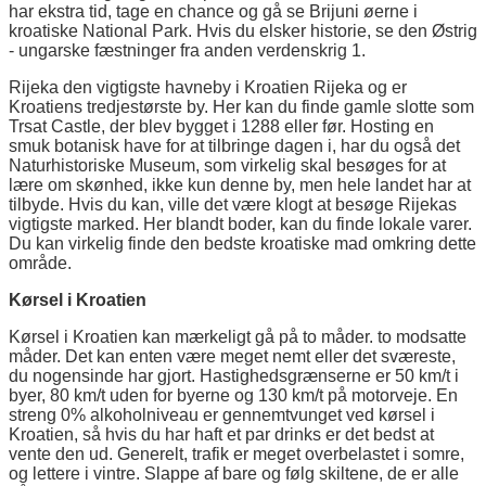
har ekstra tid, tage en chance og gå se Brijuni øerne i
kroatiske National Park. Hvis du elsker historie, se den Østrig
- ungarske fæstninger fra anden verdenskrig 1.
Rijeka den vigtigste havneby i Kroatien Rijeka og er
Kroatiens tredjestørste by. Her kan du finde gamle slotte som
Trsat Castle, der blev bygget i 1288 eller før. Hosting en
smuk botanisk have for at tilbringe dagen i, har du også det
Naturhistoriske Museum, som virkelig skal besøges for at
lære om skønhed, ikke kun denne by, men hele landet har at
tilbyde. Hvis du kan, ville det være klogt at besøge Rijekas
vigtigste marked. Her blandt boder, kan du finde lokale varer.
Du kan virkelig finde den bedste kroatiske mad omkring dette
område.
Kørsel i Kroatien
Kørsel i Kroatien kan mærkeligt gå på to måder. to modsatte
måder. Det kan enten være meget nemt eller det sværeste,
du nogensinde har gjort. Hastighedsgrænserne er 50 km/t i
byer, 80 km/t uden for byerne og 130 km/t på motorveje. En
streng 0% alkoholniveau er gennemtvunget ved kørsel i
Kroatien, så hvis du har haft et par drinks er det bedst at
vente den ud. Generelt, trafik er meget overbelastet i somre,
og lettere i vintre. Slappe af bare og følg skiltene, de er alle