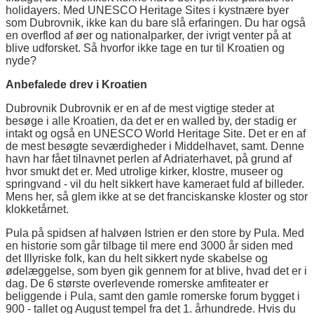
holidayers. Med UNESCO Heritage Sites i kystnære byer
som Dubrovnik, ikke kan du bare slå erfaringen. Du har også
en overflod af øer og nationalparker, der ivrigt venter på at
blive udforsket. Så hvorfor ikke tage en tur til Kroatien og
nyde?
Anbefalede drev i Kroatien
Dubrovnik Dubrovnik er en af de mest vigtige steder at
besøge i alle Kroatien, da det er en walled by, der stadig er
intakt og også en UNESCO World Heritage Site. Det er en af
de mest besøgte seværdigheder i Middelhavet, samt. Denne
havn har fået tilnavnet perlen af Adriaterhavet, på grund af
hvor smukt det er. Med utrolige kirker, klostre, museer og
springvand - vil du helt sikkert have kameraet fuld af billeder.
Mens her, så glem ikke at se det franciskanske kloster og stor
klokketårnet.
Pula på spidsen af halvøen Istrien er den store by Pula. Med
en historie som går tilbage til mere end 3000 år siden med
det Illyriske folk, kan du helt sikkert nyde skabelse og
ødelæggelse, som byen gik gennem for at blive, hvad det er i
dag. De 6 største overlevende romerske amfiteater er
beliggende i Pula, samt den gamle romerske forum bygget i
900 - tallet og August tempel fra det 1. århundrede. Hvis du