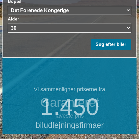
Bopæl
Alder
Vi sammenligner priserne fra
1.450
Garanteret
laveste pris
biludlejningsfirmaer