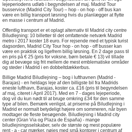
lejeperiodens udløb i begyndelsen af maj. Madrid Tour
busservice (Madrid City Tour) – hop - on hop - off bus kan
være en billig transport løsning hvis du planlægger at flytte
en masse i centrum af Madrid.
Offentlig transport er et oplagt alternativ til Madrid city centre
Biludlejning: 10 billetter til det omfattende netværk Madrid
metro i 2017 koster 18 euro. For rejsende med et typisk turist
dagsorden, Madrid City Tour hop - on hop - off busser kan
være en praktisk og ligefrem billig løsning. En 2 dage pass til
en pris på € 25 (pris for voksne, børn betale € 13) vil tillade
dig at bevæge sig frit mellem de mest emblematiske områder
og steder i Madrid i en dobbeltdækkerbus.
Billige Madrid Biludlejning – bog i lufthavnen (Madrid -
Barajas) - en heldags leje af den billigste bil fra Madrids
eneste lufthavn, Barajas, koster ca. £16 (pris til begyndelsen
af maj, citeret i April 2017). Med en 7 - dages lejeperiode,
dog vil du kun nødt til at bruge omkring £34 for den samme
type af bilen. Bemærk venligst, at priserne på Biludlejning i
Madrid er normalt betydeligt højere om sommeren, når byen
modtager de fleste besøgende. Biludlejning i Madrid city
center (Gran Via og Plaza de España) - mange
biludlejningsselskaber, selv de største og mest populære
rent - a - car mærker, nøjes med små kontorer i centrum af