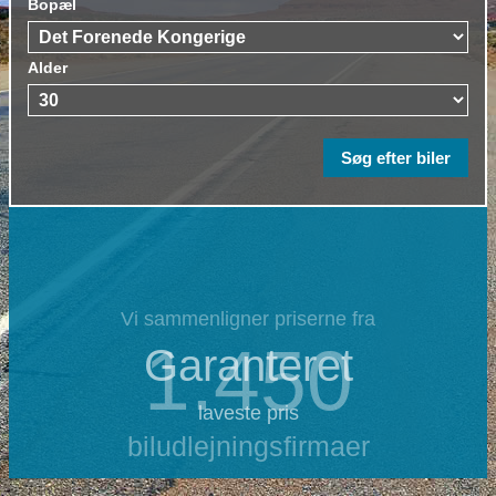
Bopæl
Alder
Vi sammenligner priserne fra
1.450
Garanteret
laveste pris
biludlejningsfirmaer