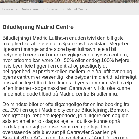
Forside
»
Destinationer
»
Spanien
»
Madrid Centre
Biludlejning Madrid Centre
Biludlejning i Madrid Lufthavn er uden tvivl den billigste
mulighed for at leje en bil i Spaniens hovedstad. Meget er
ligesom i mange andre store byer, lufthavn leje af bil
betydeligt mere konkurrencedygtige end i byens centrum,
hvor priserne kan være 10 - 50% eller endog 100% højere,
hvis byen leje ligger i en central og prestigefyldt
beliggenhed. At prisforskellen mellem leje fra lufthavnen og
byens centrum er væsentlig ikke betyder imidlertid, at rimeligt
prissat bil leje tilbud ikke findes i byens centrum. Ved hjælp
af en internet - søgemaskinen Cartrawler, vil du ofte kunne
finde rigtig gode tilbud på Madrid centre Biludlejning.
De mindste biler er ofte tilgængelige for online booking fra
ca. £90 i en uge i Madrid city centre Biludlejning. Bemærk
venligst at jo længere lejeperiode, jo billigere den daglige
sats er; en eller to - dages leje, vil du ikke kunne opnå
fordelagtige daglige priser som i en uge leje. Den
ovenstående pris blev set på Cartrawler Spanien på
SpecialtyRentACar.com i begyndelsen af April, for en uge