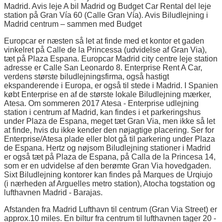
Madrid. Avis leje A bil Madrid og Budget Car Rental del leje
station på Gran Vía 60 (Calle Gran Vía). Avis Biludlejning i
Madrid centrum – sammen med Budget
Europcar er næsten så let at finde med et kontor et gaden
vinkelret på Calle de la Princessa (udvidelse af Gran Via),
tæt på Plaza Espana. Europcar Madrid city centre leje station
adresse er Calle San Leonardo 8. Enterprise Rent A Car,
verdens største biludlejningsfirma, også hastigt
ekspanderende i Europa, er også til stede i Madrid. I Spanien
købt Enterprise en af de største lokale Biludlejning mærker,
Atesa. Om sommeren 2017 Atesa - Enterprise udlejning
station i centrum af Madrid, kan findes i et parkeringshus
under Plaza de Espana, meget tæt Gran Via, men ikke så let
at finde, hvis du ikke kender den nøjagtige placering. Ser for
Enterprise/Atesa plade eller blot gå til parkering under Plaza
de Espana. Hertz og nøjsom Biludlejning stationer i Madrid
er også tæt på Plaza de Espana, på Calla de la Princesa 14,
som er en udvidelse af den berømte Gran Via hovedgaden.
Sixt Biludlejning kontorer kan findes på Marques de Urqiujo
(i nærheden af Arguelles metro station), Atocha togstation og
lufthavnen Madrid - Barajas.
Afstanden fra Madrid Lufthavn til centrum (Gran Via Street) er
approx.10 miles. En biltur fra centrum til lufthavnen tager 20 -