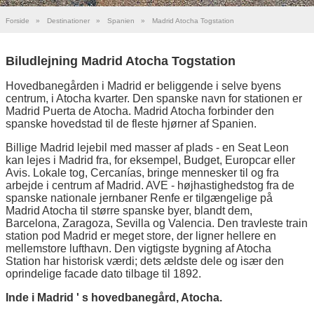
Forside
»
Destinationer
»
Spanien
»
Madrid Atocha Togstation
Biludlejning Madrid Atocha Togstation
Hovedbanegården i Madrid er beliggende i selve byens
centrum, i Atocha kvarter. Den spanske navn for stationen er
Madrid Puerta de Atocha. Madrid Atocha forbinder den
spanske hovedstad til de fleste hjørner af Spanien.
Billige Madrid lejebil med masser af plads - en Seat Leon
kan lejes i Madrid fra, for eksempel, Budget, Europcar eller
Avis. Lokale tog, Cercanías, bringe mennesker til og fra
arbejde i centrum af Madrid. AVE - højhastighedstog fra de
spanske nationale jernbaner Renfe er tilgængelige på
Madrid Atocha til større spanske byer, blandt dem,
Barcelona, Zaragoza, Sevilla og Valencia. Den travleste train
station pod Madrid er meget store, der ligner hellere en
mellemstore lufthavn. Den vigtigste bygning af Atocha
Station har historisk værdi; dets ældste dele og især den
oprindelige facade dato tilbage til 1892.
Inde i Madrid ' s hovedbanegård, Atocha.