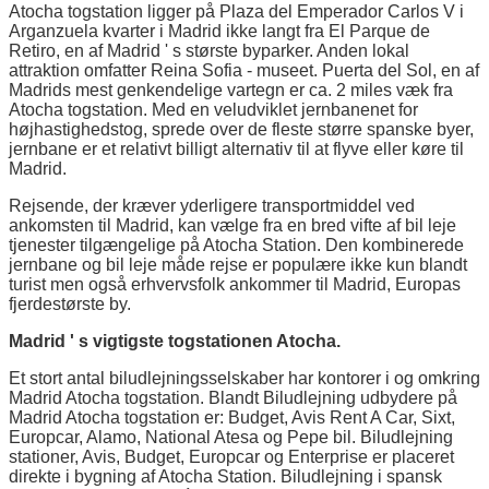
Atocha togstation ligger på Plaza del Emperador Carlos V i
Arganzuela kvarter i Madrid ikke langt fra El Parque de
Retiro, en af Madrid ' s største byparker. Anden lokal
attraktion omfatter Reina Sofia - museet. Puerta del Sol, en af
Madrids mest genkendelige vartegn er ca. 2 miles væk fra
Atocha togstation. Med en veludviklet jernbanenet for
højhastighedstog, sprede over de fleste større spanske byer,
jernbane er et relativt billigt alternativ til at flyve eller køre til
Madrid.
Rejsende, der kræver yderligere transportmiddel ved
ankomsten til Madrid, kan vælge fra en bred vifte af bil leje
tjenester tilgængelige på Atocha Station. Den kombinerede
jernbane og bil leje måde rejse er populære ikke kun blandt
turist men også erhvervsfolk ankommer til Madrid, Europas
fjerdestørste by.
Madrid ' s vigtigste togstationen Atocha.
Et stort antal biludlejningsselskaber har kontorer i og omkring
Madrid Atocha togstation. Blandt Biludlejning udbydere på
Madrid Atocha togstation er: Budget, Avis Rent A Car, Sixt,
Europcar, Alamo, National Atesa og Pepe bil. Biludlejning
stationer, Avis, Budget, Europcar og Enterprise er placeret
direkte i bygning af Atocha Station. Biludlejning i spansk