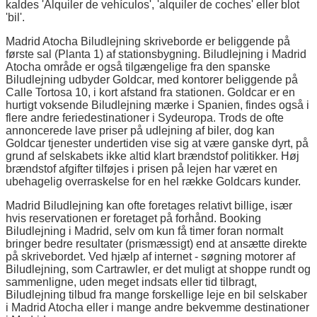
kaldes 'Alquiler de vehículos', 'alquiler de coches' eller blot
'bil'.
Madrid Atocha Biludlejning skriveborde er beliggende på
første sal (Planta 1) af stationsbygning. Biludlejning i Madrid
Atocha område er også tilgængelige fra den spanske
Biludlejning udbyder Goldcar, med kontorer beliggende på
Calle Tortosa 10, i kort afstand fra stationen. Goldcar er en
hurtigt voksende Biludlejning mærke i Spanien, findes også i
flere andre feriedestinationer i Sydeuropa. Trods de ofte
annoncerede lave priser på udlejning af biler, dog kan
Goldcar tjenester undertiden vise sig at være ganske dyrt, på
grund af selskabets ikke altid klart brændstof politikker. Høj
brændstof afgifter tilføjes i prisen på lejen har været en
ubehagelig overraskelse for en hel række Goldcars kunder.
Madrid Biludlejning kan ofte foretages relativt billige, især
hvis reservationen er foretaget på forhånd. Booking
Biludlejning i Madrid, selv om kun få timer foran normalt
bringer bedre resultater (prismæssigt) end at ansætte direkte
på skrivebordet. Ved hjælp af internet - søgning motorer af
Biludlejning, som Cartrawler, er det muligt at shoppe rundt og
sammenligne, uden meget indsats eller tid tilbragt,
Biludlejning tilbud fra mange forskellige leje en bil selskaber
i Madrid Atocha eller i mange andre bekvemme destinationer