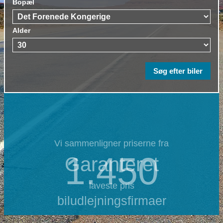
Bopæl
Alder
Vi sammenligner priserne fra
1.450
Garanteret
laveste pris
biludlejningsfirmaer