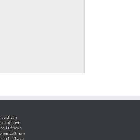
 Lufthavn
na Lufthavn
ga Lufthavn
hen Lufthavn
ncia Lufthavn