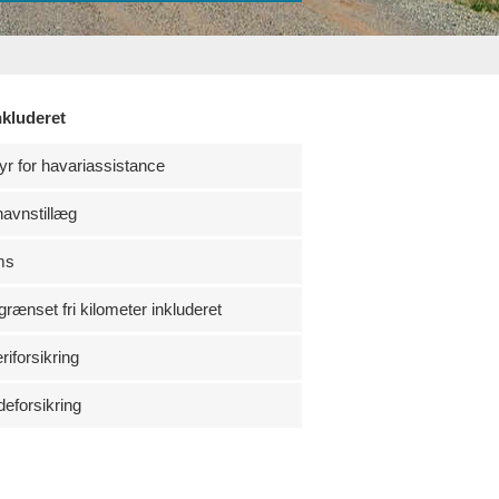
nkluderet
r for havariassistance
havnstillæg
ms
rænset fri kilometer inkluderet
riforsikring
eforsikring