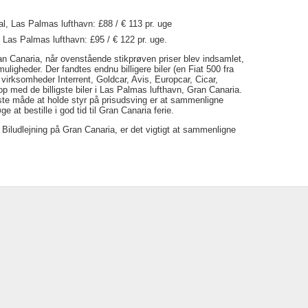
al, Las Palmas lufthavn: £88 / € 113 pr. uge
 Las Palmas lufthavn: £95 / € 122 pr. uge.
Gran Canaria, når ovenstående stikprøven priser blev indsamlet,
 muligheder. Der fandtes endnu billigere biler (en Fiat 500 fra
g virksomheder Interrent, Goldcar, Avis, Europcar, Cicar,
e op med de billigste biler i Las Palmas lufthavn, Gran Canaria.
neste måde at holde styr på prisudsving er at sammenligne
ge at bestille i god tid til Gran Canaria ferie.
 Biludlejning på Gran Canaria, er det vigtigt at sammenligne