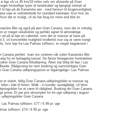
 ø lige så ca 45 km/18 miles selv om afstande på Gran
get forskellige typer af landskaber og bjergrigt interiør af
l til leje på de Kanariske øer - med hensyn til brugervenlighed,
aria veje er velindrettede for standard køretøjer. Kun hvis du
r hvor det er muligt, vil du har brug for mere end blot en
Kanariske Øer og også på øen Gran Canaria, men der er virkelig
n er meget veludviklet og perfekt egnet til almindelige
e ud på at leje en cabriolet, som der er masser at have på
3, vil konvertible mulighed imidlertid vise sig at være trangt
s, hvis leje fra Las Palmas lufthavn, er meget begrænset i
ran Canaria perfekt. Især om vinteren når solen Kanariske Øer
elig for en behagelig kørsel. De fleste feriegæster foretrækker
ker Gran Canaria Biludlejning. Åben top billig bil leje i Las
 Beetle. Rådgivning for nem booking og sammenligne Gran
ste Gran Canaria udlejningspriser er tilgængelige i Las Palmas
en er stærk, billig Gran Canaria udlejningsbiler er masser og
bilen i tide til ferien. Walk - in kunder, uundgåeligt, vil blive
lejningsbiler for at være til rådighed. Booking din Gran Canaria
ge priser. Et par pris eksempler for én uge udlejning i august
 udlejningsbiler Gran Canaria
 Las Palmas lufthavn: £77 / € 99 pr. uge
lmas lufthavn: £74 / € 95 pr. uge