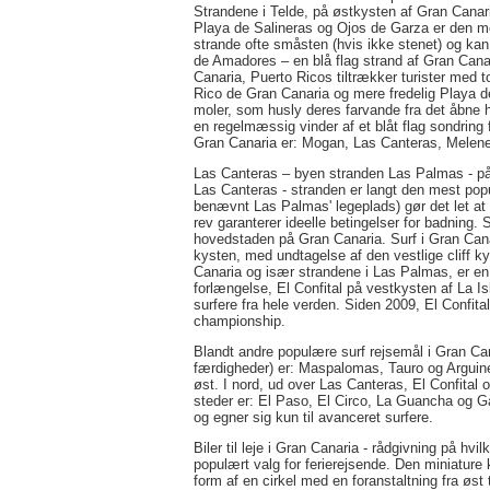
Strandene i Telde, på østkysten af Gran Canari
Playa de Salineras og Ojos de Garza er den me
strande ofte småsten (hvis ikke stenet) og ka
de Amadores – en blå flag strand af Gran Cana
Canaria, Puerto Ricos tiltrækker turister med to
Rico de Gran Canaria og mere fredelig Playa d
moler, som husly deres farvande fra det åbne h
en regelmæssig vinder af et blåt flag sondring 
Gran Canaria er: Mogan, Las Canteras, Melen
Las Canteras – byen stranden Las Palmas - på 
Las Canteras - stranden er langt den mest popu
benævnt Las Palmas' legeplads) gør det let at 
rev garanterer ideelle betingelser for badning.
hovedstaden på Gran Canaria. Surf i Gran Cana
kysten, med undtagelse af den vestlige cliff kys
Canaria og især strandene i Las Palmas, er en 
forlængelse, El Confital på vestkysten af La Isl
surfere fra hele verden. Siden 2009, El Confit
championship.
Blandt andre populære surf rejsemål i Gran Ca
færdigheder) er: Maspalomas, Tauro og Arguine
øst. I nord, ud over Las Canteras, El Confital
steder er: El Paso, El Circo, La Guancha og G
og egner sig kun til avanceret surfere.
Biler til leje i Gran Canaria - rådgivning på hvil
populært valg for ferierejsende. Den miniatur
form af en cirkel med en foranstaltning fra øst 