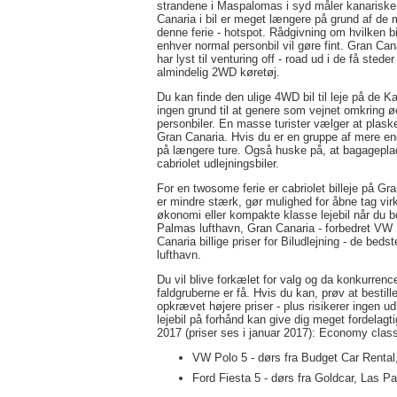
strandene i Maspalomas i syd måler kanariske
Canaria i bil er meget længere på grund af de me
denne ferie - hotspot. Rådgivning om hvilken bi
enhver normal personbil vil gøre fint. Gran Can
har lyst til venturing off - road ud i de få stede
almindelig 2WD køretøj.
Du kan finde den ulige 4WD bil til leje på de 
ingen grund til at genere som vejnet omkring øe
personbiler. En masse turister vælger at plask
Gran Canaria. Hvis du er en gruppe af mere end 
på længere ture. Også huske på, at bagageplad
cabriolet udlejningsbiler.
For en twosome ferie er cabriolet billeje på G
er mindre stærk, gør mulighed for åbne tag virk
økonomi eller kompakte klasse lejebil når du boo
Palmas lufthavn, Gran Canaria - forbedret VW
Canaria billige priser for Biludlejning - de bed
lufthavn.
Du vil blive forkælet for valg og da konkurrenc
faldgruberne er få. Hvis du kan, prøv at bestille 
opkrævet højere priser - plus risikerer ingen ud
lejebil på forhånd kan give dig meget fordelagti
2017 (priser ses i januar 2017): Economy class
VW Polo 5 - dørs fra Budget Car Rental,
Ford Fiesta 5 - dørs fra Goldcar, Las Pa