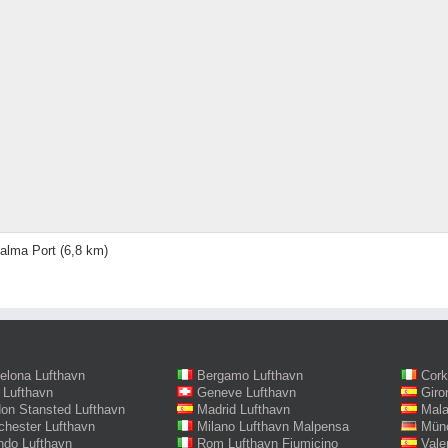
alma Port
(6,8 km)
elona Lufthavn
Bergamo Lufthavn
Cork
 Lufthavn
Geneve Lufthavn
Giro
on Stansted Lufthavn
Madrid Lufthavn
Mala
hester Lufthavn
Milano Lufthavn Malpensa
Münc
ndo Lufthavn
Rom Lufthavn Fiumicino
Vale