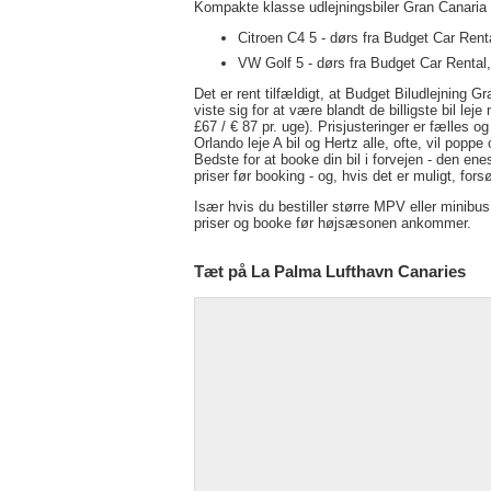
Kompakte klasse udlejningsbiler Gran Canaria
Citroen C4 5 - dørs fra Budget Car Rent
VW Golf 5 - dørs fra Budget Car Rental,
Det er rent tilfældigt, at Budget Biludlejning 
viste sig for at være blandt de billigste bil leje
£67 / € 87 pr. uge). Prisjusteringer er fælles o
Orlando leje A bil og Hertz alle, ofte, vil popp
Bedste for at booke din bil i forvejen - den e
priser før booking - og, hvis det er muligt, forsø
Især hvis du bestiller større MPV eller minibus
priser og booke før højsæsonen ankommer.
Tæt på La Palma Lufthavn Canaries