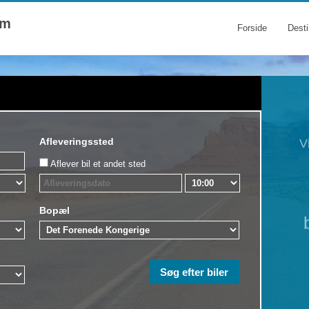
om
Forside
Desti
Afleveringssted
V
Aflever bil et andet sted
Bopæl