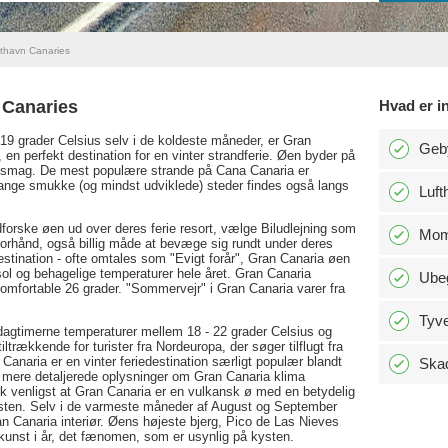
thavn Canaries
 Canaries
Hvad er i
19 grader Celsius selv i de koldeste måneder, er Gran
Geby
 en perfekt destination for en vinter strandferie. Øen byder på
ver smag. De mest populære strande på Cana Canaria er
ange smukke (og mindst udviklede) steder findes også langs
Luft
dforske øen ud over deres ferie resort, vælge Biludlejning som
Mo
orhånd, også billig måde at bevæge sig rundt under deres
estination - ofte omtales som "Evigt forår", Gran Canaria øen
sol og behagelige temperaturer hele året. Gran Canaria
Ubeg
mfortable 26 grader. "Sommervejr" i Gran Canaria varer fra
Tyve
 dagtimerne temperaturer mellem 18 - 22 grader Celsius og
iltrækkende for turister fra Nordeuropa, der søger tilflugt fra
Canaria er en vinter feriedestination særligt populær blandt
Skad
e mere detaljerede oplysninger om Gran Canaria klima
k venligst at Gran Canaria er en vulkansk ø med en betydelig
ysten. Selv i de varmeste måneder af August og September
ran Canaria interiør. Øens højeste bjerg, Pico de Las Nieves
unst i år, det fænomen, som er usynlig på kysten.