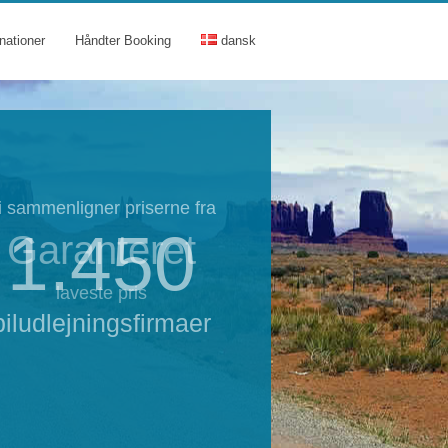
nationer
Håndter Booking
dansk
i sammenligner priserne fra
1.450
Garanteret
laveste pris
biludlejningsfirmaer