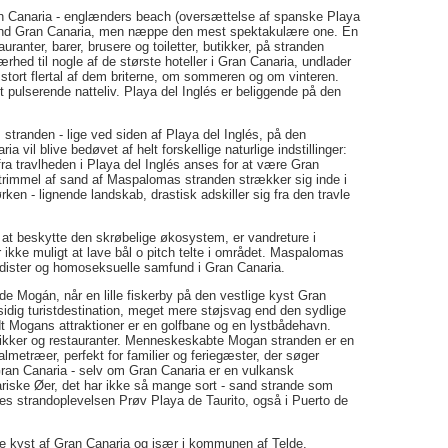
an Canaria - englænders beach (oversættelse af spanske Playa
strand Gran Canaria, men næppe den mest spektakulære one. En
auranter, barer, brusere og toiletter, butikker, på stranden
ærhed til nogle af de største hoteller i Gran Canaria, undlader
 et stort flertal af dem briterne, om sommeren og om vinteren.
t pulserende natteliv. Playa del Inglés er beliggende på den
tranden - lige ved siden af Playa del Inglés, på den
 vil blive bedøvet af helt forskellige naturlige indstillinger:
ra travlheden i Playa del Inglés anses for at være Gran
trimmel af sand af Maspalomas stranden strækker sig inde i
ken - lignende landskab, drastisk adskiller sig fra den travle
r at beskytte den skrøbelige økosystem, er vandreture i
er ikke muligt at lave bål o pitch telte i området. Maspalomas
udister og homoseksuelle samfund i Gran Canaria.
e Mogán, når en lille fiskerby på den vestlige kyst Gran
alsidig turistdestination, meget mere støjsvag end den sydlige
t Mogans attraktioner er en golfbane og en lystbådehavn.
tikker og restauranter. Menneskeskabte Mogan stranden er en
almetræer, perfekt for familier og feriegæster, der søger
 Gran Canaria - selv om Gran Canaria er en vulkansk
riske Øer, det har ikke så mange sort - sand strande som
edes strandoplevelsen Prøv Playa de Taurito, også i Puerto de
e kyst af Gran Canaria og især i kommunen af Telde.