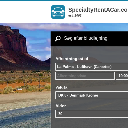
SpecialtyRentACar.c
est. 2002
Søg efter biludlejning
Afhentningssted
Valuta
Alder