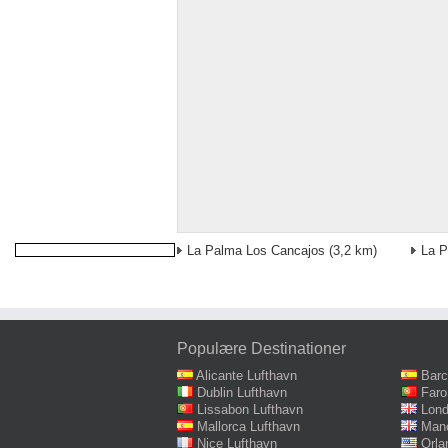
La Palma Los Cancajos
(3,2 km)
La P
Populære Destinationer
Alicante Lufthavn
Barc
Dublin Lufthavn
Faro
Lissabon Lufthavn
Lond
Mallorca Lufthavn
Manc
Nice Lufthavn
Orla