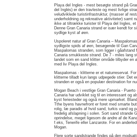
Playa del Ingles - mest besøgte strand på Gr
del Inglés) er den travleste og mest livlige 
veludviklede turistinfrastruktur, (masser af rest
underholdning og rekreative aktiviteter) samt n
ikke at tiltrække turister til Playa del Ingles,
Denne Gran Canaria strand er især kendt for si
sydlige kyst af øen.
Uspoleret natur af Gran Canaria – Maspalomas s
sydligste spids af øen, besøgende til Gan Canaria
Maspalomas stranden, som ligger i gåafstand f
Canaria smukkeste strand. De 7 - miles lang s
landet som en sand klitter område tilbyder en ør
med liv Playa del Ingles.
Maspalomas - klitterne er et naturreservat. Fo
klitterne tilladt kun langs udpegede stier. Det 
stranden er også en populær destination for n
Mogan Beach i vestlige Gran Canaria - Puerto d
Canaria har udviklet sig til en interessant og 
kyst feriesteder og også mere upmarket. Bland
Tthe byens havnefront er foret med smarte bu
rolig, læ paradis af hvid sand, turkis vand og p
fredelig afslapning i solen. Sort sand strande
oprindelse, meget ligesom de andre af de Kana
f.eks, Tenerife eller Lanzarote. For en anderl
Mogan.
Flere sorte sandstrande findes på den modsatt