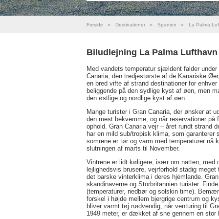
Forside
»
Destinationer
»
Spanien
»
La Palma Luf
Biludlejning La Palma Lufthavn
Med vandets temperatur sjældent falder under 
Canaria, den tredjestørste af de Kanariske Øer,
en bred vifte af strand destinationer for enh
beliggende på den sydlige kyst af øen, men m
den østlige og nordlige kyst af øen.
Mange turister i Gran Canaria, der ønsker at u
den mest bekvemme, og når reservationer på f
ophold. Gran Canaria vejr – året rundt strand d
har en mild sub/tropisk klima, som garanterer 
somrene er tør og varm med temperaturer nå ko
slutningen af marts til November.
Vintrene er lidt køligere, især om natten, med
lejlighedsvis brusere, vejrforhold stadig meget t
det barske vinterklima i deres hjemlande. Gran 
skandinaverne og Storbritannien turister. Find
(temperaturer, nedbør og solskin time). Bemær
forskel i højde mellem bjergrige centrum og k
bliver varmt tøj nødvendig, når venturing til G
1949 meter, er dækket af sne gennem en stor k