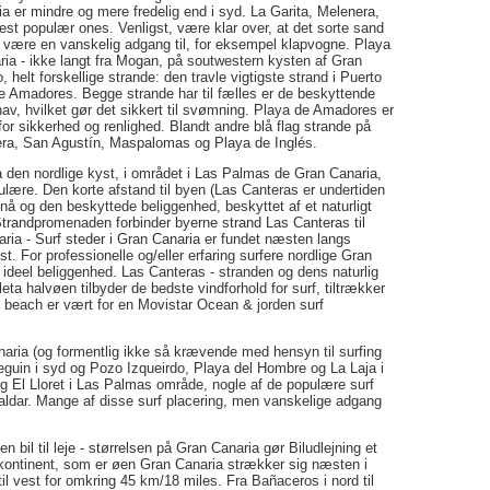
a er mindre og mere fredelig end i syd. La Garita, Melenera,
st populær ones. Venligst, være klar over, at det sorte sand
n være en vanskelig adgang til, for eksempel klapvogne. Playa
ria - ikke langt fra Mogan, på soutwestern kysten af Gran
, helt forskellige strande: den travle vigtigste strand i Puerto
e Amadores. Begge strande har til fælles er de beskyttende
av, hvilket gør det sikkert til svømning. Playa de Amadores er
for sikkerhed og renlighed. Blandt andre blå flag strande på
era, San Agustín, Maspalomas og Playa de Inglés.
den nordlige kyst, i området i Las Palmas de Gran Canaria,
lære. Den korte afstand til byen (Las Canteras er undertiden
nå og den beskyttede beliggenhed, beskyttet af et naturligt
 Strandpromenaden forbinder byerne strand Las Canteras til
ria - Surf steder i Gran Canaria er fundet næsten langs
t. For professionelle og/eller erfaring surfere nordlige Gran
ideel beliggenhed. Las Canteras - stranden og dens naturlig
eta halvøen tilbyder de bedste vindforhold for surf, tiltrækker
al beach er vært for en Movistar Ocean & jorden surf
naria (og formentlig ikke så krævende med hensyn til surfing
guin i syd og Pozo Izqueirdo, Playa del Hombre og La Laja i
 og El Lloret i Las Palmas område, nogle af de populære surf
aldar. Mange af disse surf placering, men vanskelige adgang
ken bil til leje - størrelsen på Gran Canaria gør Biludlejning et
e kontinent, som er øen Gran Canaria strækker sig næsten i
til vest for omkring 45 km/18 miles. Fra Bañaceros i nord til