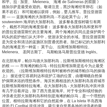
和平。拉 · 加里、 Melenera、 海滩 de Salineras 的双眼 》
德加尔萨是最受欢迎的。敬请注意，黑沙海滩经常卵石 （如
果不岩石） 和可能难以获得，例如，婴儿推车。普拉亚德雷
斯 — — 蓝旗海滩的大加那利岛 - 不远处莫干山，对
soutwestern 海岸的大加那利岛、 波多黎各度假村吸引有两
个，截然不同的海滩度假者︰ 波多黎各大加那利岛和更和平
的普拉亚德雷斯忙的主要海滩。两个海滩的共同点是保护两个
码头的庇护他们从大洋中，使游泳安全的水域。普拉亚德雷斯
是为安全和清洁的蓝旗区别普通优胜者。除已标记的大加那利
岛的海滩是另一种蓝︰ 莫干山、 拉斯维加斯根特拉、
Melenera、 圣阿古斯丁、 马斯帕洛马斯普拉亚德 Inglés。
在北部海岸，帕尔马德大加那利岛，拉斯维加斯根特拉海滩区
的根 — — 市海滩的帕尔马 - 特拉拉斯维加斯是迄今为止最受
欢迎的。（拉斯维加斯根特拉有时被称作的城市帕尔马的操场
上） 接近使它容易到达和庇护工场的位置，由珊瑚礁自然保
护保障沐浴的理想条件。海滨长廊相连的大加那利岛首府城市
拉斯维加斯根特拉海滩。在大加那利岛 - 大加那利岛冲浪冲浪
有几乎沿着岸边，除了西方悬崖海岸。对于专业和/或经验的
冲浪者北部大加那利岛和特别是海滩的帕尔马，是一个理想的
位置。根特拉斯海滩和它的自然延伸，在 La Isleta 半岛西海
岸的 El Confital 提供冲浪，吸引来自世界各地的冲浪者的最