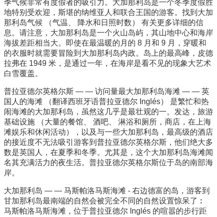
季气候非常有度假者的吸引力。大加那利岛是一个冬季度假胜
地特别受欢迎，斯堪的纳维亚人和联合王国的游客。找到大加
那利岛气候 （气温、 降水和日照时数） 有关更多详细的信
息。请注意，大加那利岛是一个火山岛屿，其山地中心和海岸
海拔差距相当大。即使在最温暖的月的 8 月和 9 月，穿暖和
的衣服时就需要冒险到大加那利岛内政。岛上的最高峰，皮德
拉弗在 1949 米，是通过一年，在海岸是看不见的现象大艺术
白雪覆盖。
普拉亚德尔英格尔斯 — — 访问量最大加那利岛海滩 — — 英
国人的海滩 （翻译西班牙语普拉亚德尔 Inglés） 是繁忙和热
闹海滩的大加那利岛，虽然这几乎是最壮观的一。发达，旅游
基础设施 （大量的餐馆、 酒吧、 淋浴和厕所，商店，在上海
滩娱乐和休闲活动），以及与一些大加那利岛，最高级的酒店
的接近度不无法吸引游客到普拉亚德尔英格尔斯，他们绝大多
数是英国人，在夏季和冬季。尤其是，这个大加那利岛海滩闻
名其充满活力的夜生活。普拉亚德尔英格尔斯位于岛的南部海
岸。
大加那利岛 — — 马斯帕洛马斯海滩 - 右边德富的岛，游客到
甘加那利岛最南端的自然会被完全不同的自然设置惊呆了︰
马斯帕洛马斯海滩，位于普拉亚德尔 Inglés 的喧嚣的步行距