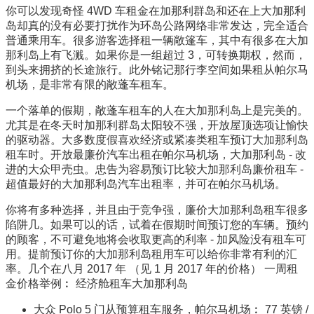
你可以发现奇怪 4WD 车租金在加那利群岛和还在上大加那利
岛却真的没有必要打扰作为环岛公路网络非常发达，完全适合
普通乘用车。很多游客选择租一辆敞篷车，其中有很多在大加
那利岛上有飞溅。如果你是一组超过 3，可转换期权，然而，
到头来拥挤的长途旅行。此外铭记那行李空间如果租从帕尔马
机场，是非常有限的敞蓬车租车。
一个落单的假期，敞蓬车租车的人在大加那利岛上是完美的。
尤其是在冬天时加那利群岛太阳较不强，开放屋顶选项让愉快
的驱动器。大多数度假喜欢经济或紧凑类租车预订大加那利岛
租车时。开放最廉价汽车出租在帕尔马机场，大加那利岛 - 改
进的大众甲壳虫。忠告为容易预订比较大加那利岛廉价租车 -
超值最好的大加那利岛汽车出租率，并可在帕尔马机场。
你将有多种选择，并且由于竞争强，廉价大加那利岛租车很多
陷阱几。如果可以的话，试着在假期时间预订您的车辆。预约
的顾客，不可避免地将会收取更高的利率 - 加风险没有租车可
用。提前预订你的大加那利岛租用车可以给你非常有利的汇
率。几个在八月 2017 年 （见 1 月 2017 年的价格） 一周租
金价格举例︰ 经济舱租车大加那利岛
大众 Polo 5 门从预算租车服务，帕尔马机场︰ 77 英镑 /