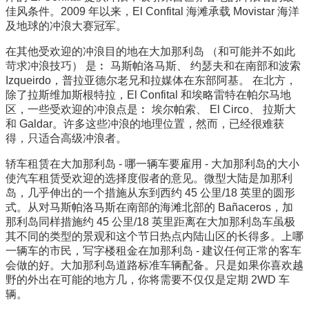
佳风条件。2009 年以来，El Confital 海滩承载 Movistar 海洋
及地球的冲浪大赛冠军。
在其他受欢迎的冲浪目的地在大加那利岛 （和可能并不如此
苛求冲浪技巧） 是︰ 马斯帕洛马斯、 约瑟夫和在南部和波索
Izqueirdo，普拉亚德尔老兄和拉媒体在东部阿基。 在北方，
除了拉斯维加斯根特拉，El Confital 和埃略雷特在帕尔马地
区，一些受欢迎的冲浪点是︰ 埃尔帕索、 El Circo、 拉斯大
和 Galdar。许多这些冲浪的地理位置，然而，已经很难获
得，只适合高级冲浪者。
轿车租赁在大加那利岛 - 哪一辆车要雇用 - 大加那利岛的大小
使汽车租赁受欢迎的选择度假者的意见。微型大陆是加那利
岛，几乎伸出的一个措施从东到西约 45 公里/18 英里的圆形
式。从对马斯帕洛马斯在南部的海滩北部的 Bañaceros，加
那利岛同样措施约 45 公里/18 英里距离在大加那利岛车虽极
其不同的类型的景观和这个节日热点内陆山区的长得多。上哪
一辆车的市民，写字楼租金在加那利岛 - 建议任何正常的客车
会做的好。大加那利岛道路标准车辆配备。只是如果你喜欢越
野的外出在可能的地方几，你将需要不仅仅是定期 2WD 车
辆。