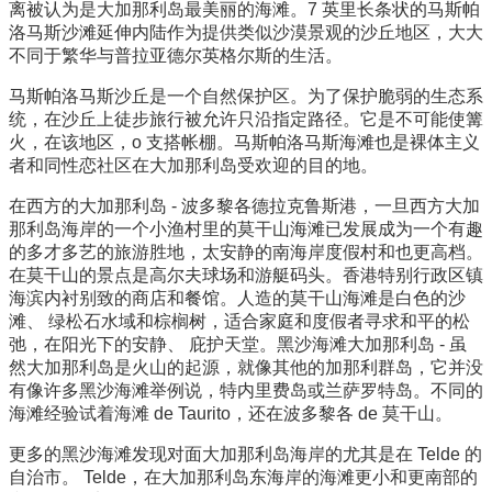
离被认为是大加那利岛最美丽的海滩。7 英里长条状的马斯帕
洛马斯沙滩延伸内陆作为提供类似沙漠景观的沙丘地区，大大
不同于繁华与普拉亚德尔英格尔斯的生活。
马斯帕洛马斯沙丘是一个自然保护区。为了保护脆弱的生态系
统，在沙丘上徒步旅行被允许只沿指定路径。它是不可能使篝
火，在该地区，o 支搭帐棚。马斯帕洛马斯海滩也是裸体主义
者和同性恋社区在大加那利岛受欢迎的目的地。
在西方的大加那利岛 - 波多黎各德拉克鲁斯港，一旦西方大加
那利岛海岸的一个小渔村里的莫干山海滩已发展成为一个有趣
的多才多艺的旅游胜地，太安静的南海岸度假村和也更高档。
在莫干山的景点是高尔夫球场和游艇码头。香港特别行政区镇
海滨内衬别致的商店和餐馆。人造的莫干山海滩是白色的沙
滩、 绿松石水域和棕榈树，适合家庭和度假者寻求和平的松
弛，在阳光下的安静、 庇护天堂。黑沙海滩大加那利岛 - 虽
然大加那利岛是火山的起源，就像其他的加那利群岛，它并没
有像许多黑沙海滩举例说，特内里费岛或兰萨罗特岛。不同的
海滩经验试着海滩 de Taurito，还在波多黎各 de 莫干山。
更多的黑沙海滩发现对面大加那利岛海岸的尤其是在 Telde 的
自治市。 Telde，在大加那利岛东海岸的海滩更小和更南部的