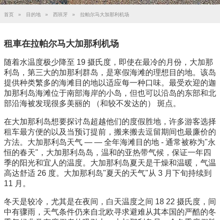
首页
»
目的地
»
西班牙
»
拉帕尔马大加那利机场
租車在拉帕尔马大加那利机场
随着水温度极少降至 19 摄氏度，即使在最冷的月份，大加那
利岛，第三大的加那利群岛，是寒假海滩的理想目的地。该岛
提供种类繁多的海滩目的地以适应每一种口味。最受欢迎的迦
加那利岛海滩位于南部海岸的小岛，但也可以沿岛的东部和北
部沿海被发现很多美丽的 （和较不发达的） 斑点。
在大加那利岛想要探讨岛超越他们的度假胜地，许多游客选择
租车最方便的以及当预订提前，搬来搬去逗留期间也最廉价的
方法。大加那利岛天气 — — 全年海滩目的地 - 通常被称为"永
恒的春天"，大加那利岛岛，温和的亚热带气候，保证一年四
季的阳光和宜人的温度。大加那利岛夏天是干燥和温暖，气温
高达舒适 26 度。大加那利岛"夏天的天气"从 3 月下旬持续到
11 月。
冬天是较冷，尤其是在夜间，白天温度之间 18 22 摄氏度，间
中有骤雨，天气条件仍来自北欧寻求避难从其本国的严酷的冬