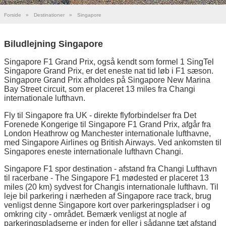
Forside
»
Destinationer
»
Singapore
Biludlejning Singapore
Singapore F1 Grand Prix, også kendt som formel 1 SingTel
Singapore Grand Prix, er det eneste nat tid løb i F1 sæson.
Singapore Grand Prix afholdes på Singapore New Marina
Bay Street circuit, som er placeret 13 miles fra Changi
internationale lufthavn.
Fly til Singapore fra UK - direkte flyforbindelser fra Det
Forenede Kongerige til Singapore F1 Grand Prix, afgår fra
London Heathrow og Manchester internationale lufthavne,
med Singapore Airlines og British Airways. Ved ankomsten til
Singapores eneste internationale lufthavn Changi.
Singapore F1 spor destination - afstand fra Changi Lufthavn
til racerbane - The Singapore F1 mødested er placeret 13
miles (20 km) sydvest for Changis internationale lufthavn. Til
leje bil parkering i nærheden af Singapore race track, brug
venligst denne Singapore kort over parkeringspladser i og
omkring city - området. Bemærk venligst at nogle af
parkeringspladserne er inden for eller i sådanne tæt afstand