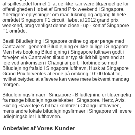
af spillestedet formel 1, at de ikke kan være tilgængelige for
offentligheden i løbet af Grand Prix weekend i Singapore.
Yderligere oplysninger om road lukning og adgang til hele
området Singapore F1 circuit i løbet af 2012 grand prix
weekend, brug venligst denne close - up - kort af Singapore
F1 område.
Bestil Biludlejning i Singapore online og spar penge med
Cartrawler - generelt Biludlejning er ikke billige i Singapore.
Men hvis booking Biludlejning i Singapore lufthavn godt i
forvejen via Cartrawler, tilbud er typisk lidt billigere end at
leje ved ankomsten i Changi airport. I forbindelse med
Biludlejning frafald i Singapore lufthavn, Husk at Singapore
Grand Prix forventes at ende på omkring 10: 00 lokal tid,
hvilket betyder, at aflevere kan være mere bekvemt mandag
morgen.
Biludlejningsfirmaer i Singapore - Biludlejning er tilgængelig
fra mange biludlejningsselskaber i Singapore. Hertz, Avis,
Sixt og Hawk leje A bil har kontorer i Changi lufthavnen,
mens andre lokale biludlejningsfirmaer i Singapore vil levere
udlejningsbiler i lufthavnen.
Anbefalet af Vores Kunder