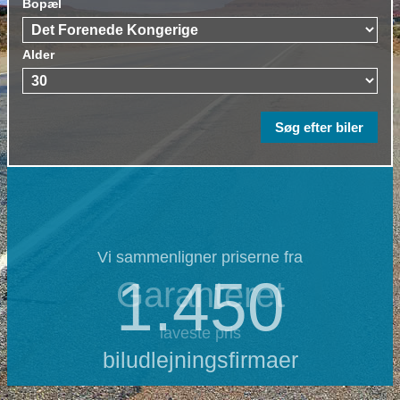
Bopæl
Alder
Vi sammenligner priserne fra
1.450
Garanteret
laveste pris
biludlejningsfirmaer