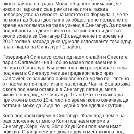
около района на града. Моля, обърнете внимание, че
някои от паркинги са в рамките на или в такава
непосредствена близост на мястото на Формула 1, че те
не могат да бъдат достъпни за обществено ползване по
време на голямата награда уикенд в Сингапур. За повече
подробности за движението по закриването и достъп
около зоната за Сингапур F1 съединение по време на
2012 голяма награда уикенд, моля използвайте този едър
план - карта на Сингапур F1 район.
Резервирай Сингапур кола под наем онлайн и Спестете
пари с Cartrawler - най - общо казано под наем не е
евтино в Сингапур. Въпреки това ако резервирате кола
под наем в Сингапур летище предварително чрез
Cartrawler, се занимава обикновено са малко по - евтино
от наемане при пристигане на летище Чанги. Във връзка
с кола под наем оставиш в Сингапур летище, моля
имайте предвид, че Сингапур, Grand Prix се очаква да
приключи в около 10 ч. местно време, което означава да
оставиш може да бъде по - удобно понеделник сутрин.
Кола под наем фирми в Сингапур - Коли под наем е на
разположение от много Коли под наем фирми в
Сингапур. Херц, Avis, Sixt и Хоук Коли под наем имат
офиси в Changi летище, докато други местни кола под