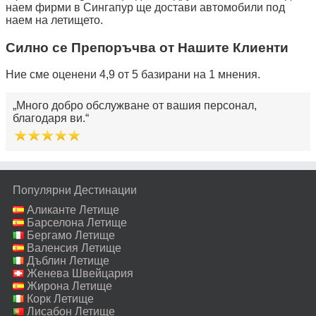
наем фирми в Сингапур ще достави автомобили под
наем на летището.
Силно се Препоръчва от Нашите Клиенти
Ние сме оценени 4,9 от 5 базирани на 1 мнения.
Много добро обслужване от вашия персонал,
благодаря ви.
Популярни Дестинации
Аликанте Летище
Барселона Летище
Бергамо Летище
Валенсия Летище
Дъблин Летище
Женева Швейцария
Летище
Жирона Летище
Корк Летище
Лисабон Летище