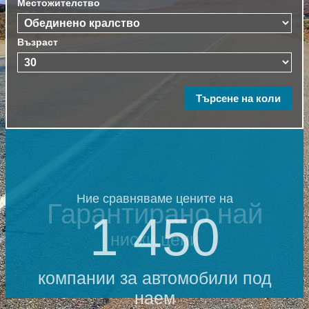
Местожителство
Възраст
Ние сравняваме цените на
Гарантирано най
1 450
ниски цени
компании за автомобили под
наем