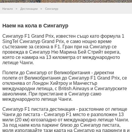
Начало
»
Дестинации
»
Сингапур
Наем на кола в Сингапур
Сингапур F1 Grand Prix, известен също като формула 1
SingTel Сингапур Grand Prix, е само нощно време
състезание за сезона в F1. Гран при на Сингапур се
провежда в Сингапур Ню Марина Бей Стрийт верига,
която се намира на 13 километра от международното
летище Чанги.
Полети до Сингапур от Великобритания - директни
полети от Великобритания до Сингапур F1 Grand Prix, се
отклонява от Лондон Хийтроу и Манчестър
международни летища, с British Airways и Сингапурските
авиолинии. При пристигане в Сингапур само
международното летище Чанги.
Сингапур F1 пистата дестинация - разстояние от летище
Чанги до пистата - Сингапур F1 място е разположен 13
мили (20 км) югозападно от международно летище Чанги.
За под наем кола паркинг близо до Сингапур пистата,
моля използвайте тази карта на Сингапур на паркинги в и