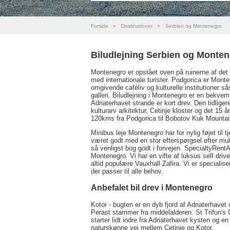
Forside
»
Destinationer
»
Serbien og Montenegro
Biludlejning Serbien og Monte
Montenegro er opstået oven på ruinerne af det t
med internationale turister. Podgorica er Mon
omgivende caféliv og kulturelle institutione
galleri. Biludlejning i Montenegro er en bekve
Adriaterhavet strande er kort drev. Den tidliger
kulturarv arkitektur, Cetinje kloster og det 15 
120kms fra Podgorica til Bobotov Kuk Mountai
Minibus leje Montenegro har for nylig føjet til
været godt med en stor efterspørgsel efter mult
så venligst bog godt i forvejen. SpecialtyRentA
Montenegro. Vi har en vifte af luksus self driv
altid populære Vauxhall Zafira. Vi er specialis
der passer til alle behov.
Anbefalet bil drev i Montenegro
Kotor - bugten er en dyb fjord af Adriaterhave
Perast stammer fra middelalderen. St Trifun's 
starter lidt indre fra Adriaterhavet kysten og e
naturskønne vej mellem Cetinje og Kotor.