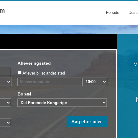
om
Forside
Desti
Afleveringssted
V
Aflever bil et andet sted
Bopæl