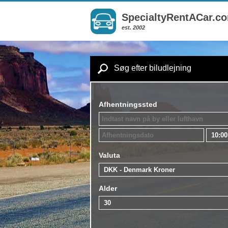
SpecialtyRentACar.c
est. 2002
Søg efter biludlejning
Afhentningssted
Valuta
Alder