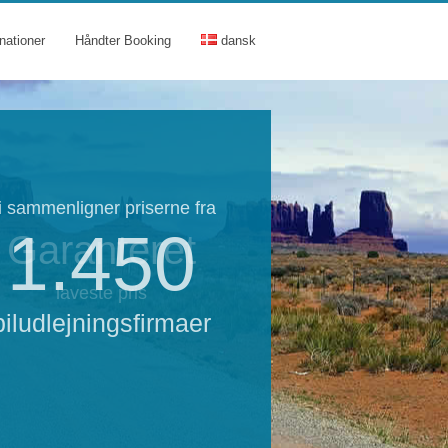
nationer
Håndter Booking
dansk
i sammenligner priserne fra
1.450
Garanteret
laveste pris
biludlejningsfirmaer