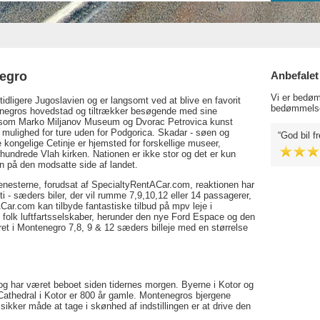
negro
Anbefalet
Vi er bedøm
idligere Jugoslavien og er langsomt ved at blive en favorit
bedømmelse
tenegros hovedstad og tiltrækker besøgende med sine
r såsom Marko Miljanov Museum og Dvorac Petrovica kunst
m mulighed for ture uden for Podgorica. Skadar - søen og
God bil f
e kongelige Cetinje er hjemsted for forskellige museer,
århundrede Vlah kirken. Nationen er ikke stor og det er kun
n på den modsatte side af landet.
 tjenesterne, forudsat af SpecialtyRentACar.com, reaktionen har
i - sæders biler, der vil rumme 7,9,10,12 eller 14 passagerer,
Car.com kan tilbyde fantastiske tilbud på mpv leje i
e folk luftfartsselskaber, herunder den nye Ford Espace og den
eret i Montenegro 7,8, 9 & 12 sæders billeje med en størrelse
t og har været beboet siden tidernes morgen. Byerne i Kotor og
Cathedral i Kotor er 800 år gamle. Montenegros bjergene
n sikker måde at tage i skønhed af indstillingen er at drive den