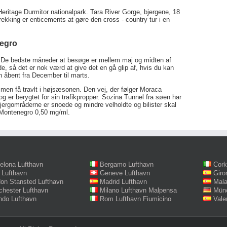
eritage Durmitor nationalpark. Tara River Gorge, bjergene, 18
rekking er enticements at gøre den cross - country tur i en
negro
a. De bedste måneder at besøge er mellem maj og midten af
, så det er nok værd at give det en gå glip af, hvis du kan
n åbent fra December til marts.
 men få travlt i højsæsonen. Den vej, der følger Moraca
og er berygtet for sin trafikpropper. Sozina Tunnel fra søen har
jergområderne er snoede og mindre velholdte og bilister skal
i Montenegro 0,50 mg/ml.
elona Lufthavn
Bergamo Lufthavn
Cork
 Lufthavn
Geneve Lufthavn
Giro
on Stansted Lufthavn
Madrid Lufthavn
Mala
hester Lufthavn
Milano Lufthavn Malpensa
Münc
ndo Lufthavn
Rom Lufthavn Fiumicino
Vale