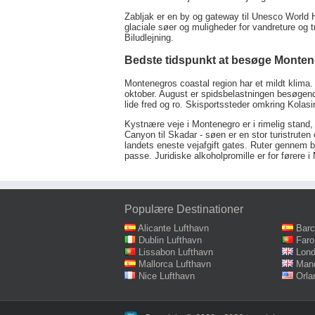
Zabljak er en by og gateway til Unesco World H
glaciale søer og muligheder for vandreture og t
Biludlejning.
Bedste tidspunkt at besøge Monte
Montenegros coastal region har et mildt klim
oktober. August er spidsbelastningen besøgende
lide fred og ro. Skisportssteder omkring Kolasi
Kystnære veje i Montenegro er i rimelig stand,
Canyon til Skadar - søen er en stor turistruten 
landets eneste vejafgift gates. Ruter gennem b
passe. Juridiske alkoholpromille er for førere 
Populære Destinationer
Alicante Lufthavn
Barc
Dublin Lufthavn
Faro
Lissabon Lufthavn
Lond
Mallorca Lufthavn
Manc
Nice Lufthavn
Orla