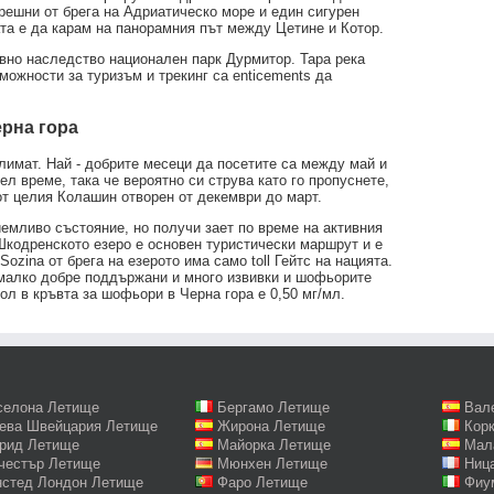
решни от брега на Адриатическо море и един сигурен
ата е да карам на панорамния път между Цетине и Котор.
вно наследство национален парк Дурмитор. Тара река
можности за туризъм и трекинг са enticements да
ерна гора
лимат. Най - добрите месеци да посетите са между май и
ел време, така че вероятно си струва като го пропуснете,
 от целия Колашин отворен от декември до март.
емливо състояние, но получи зает по време на активния
Шкодренското езеро е основен туристически маршрут и е
ozina от брега на езерото има само toll Гейтс на нацията.
 малко добре поддържани и много извивки и шофьорите
ол в кръвта за шофьори в Черна гора е 0,50 мг/мл.
селона Летище
Бергамо Летище
Вал
ева Швейцария Летище
Жирона Летище
Кор
рид Летище
Майорка Летище
Мал
честър Летище
Мюнхен Летище
Ниц
нстед Лондон Летище
Фаро Летище
Фиу