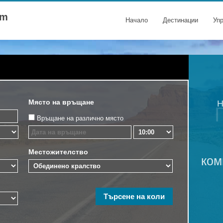
om
Начало
Дестинации
Уп
Място на връщане
Н
Връщане на различно място
Местожителство
ком