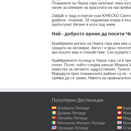
Планините на Черна гора започват леко вът
начин за вземане на красотата на настройк
Zabljak е град и портал към ЮНЕСКО Свето
дефиле, планини, 18 ледникови езера и въз
пропътуват бягане в кола под наем.
Най - доброто време да посети Ч
Крайбрежен регион на Черна гора има мек к
средата на октомври. Август е връх посетит
ако искате мир и спокойствие. Ски курорти
Крайбрежните пътища в Черна гора са в при
сезон. Пътят, който следва каньон Морача 
известен за неговото задръствания. Тунела S
Маршрути през планинските райони са по -
трябва да се грижи. Нивото на правна/алкох
Популярни Дестинации
Аликанте Летище
Бар
Дъблин Летище
Жен
Лисабон Летище
Мад
Малпенза Милано Летище
Ман
Орландо Летище
Ста