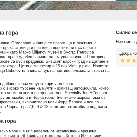
на гора
Силно се
Ние сме оц
 бивша Югославия и бавно се превръща в любимец с
огорска столица и привлича посетители със своите
ции като Марко Miljanov музей и Dvorac Petrovica
Добра ко
на гора е удобен вариант за пътувания извън Подгорица.
жове са къси предавки. Бившият царски град на Цетине е
итектура, Цетине манастир и 15 век Vlah църква. Нацията
ица Bobotov планината Кук на противоположната страна на
а добавени към услугите при условие от
ър с високо търсене на мулти - излитащ автомобили, които
така че моля книга предварително. SpecialtyRentACar.com
mpv автомобили в Черна гора. Ние имаме широка гама от
ревозвачи, включително нови Форд Espace и все по -
ат в Черна гора 7,8, 9 & 12 излитащ автомобили под наем
.
а гора
еско море и е бил населен от незапомнени времена.
вековието. St Трифун катедрала в Котор е 800 години.