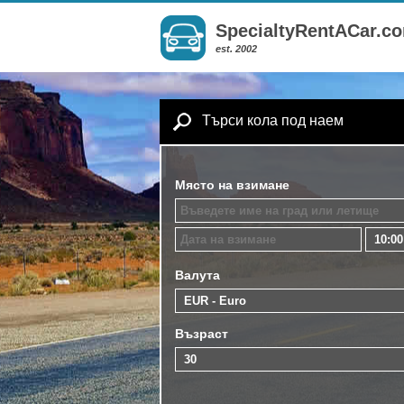
SpecialtyRentACar.c
est. 2002
Търси кола под наем
Място на взимане
Валута
Възраст