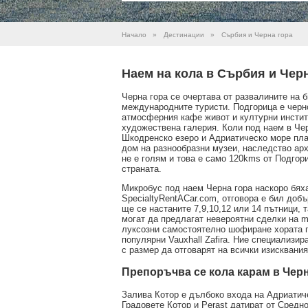
Начало
»
Дестинации
»
Сърбия и Черна гора
Наем на кола в Сърбия и Чер
Черна гора се очертава от развалините на
международните туристи. Подгорица е черн
атмосферния кафе живот и културни институ
художествена галерия. Коли под наем в Чер
Шкодренско езеро и Адриатическо море пла
дом на разнообразни музеи, наследство арх
не е голям и това е само 120kms от Подгор
страната.
Микробус под наем Черна гора наскоро бях
SpecialtyRentACar.com, отговора е бил доб
ще се настаните 7,9,10,12 или 14 пътници, 
могат да предлагат невероятни сделки на 
луксозни самостоятелно шофиране хората п
популярни Vauxhall Zafira. Ние специализир
с размер да отговарят на всички изисквания
Препоръчва се кола карам в Черн
Залива Котор е дълбоко входа на Адриатич
Градовете Котор и Perast датират от Средно