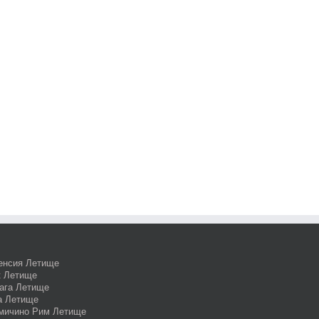
енсия Летище
к Летище
ага Летище
а Летище
мичино Рим Летище