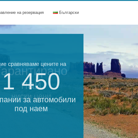
равление на резервация
Български
ие сравняваме цените на
Гарантирано
1 450
най
ниски цени
пании за автомобили
под наем