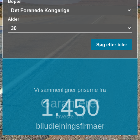
Bopæl
Alder
Vi sammenligner priserne fra
1.450
Garanteret
laveste pris
biludlejningsfirmaer