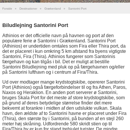
Forside
»
Destinationer
»
Grækenland
»
Santorini Port
Biludlejning Santorini Port
Athinios er det officielle navn på havnen og port af den
populære ferie ø Santorini i Grækenland. Santorini Port
(Athinios) er undertiden omtales som Fira eller Thira port, da
det er placeret i kun omkring 5 km afstand fra byens vigtigste
Santorini, Fira (Thira). Athinios fungerer som Santorinis
færgehavn og kan tilgås i bil. Det er muligt at bestille
Santorini Biludlejning med pluk op på færgehavnen og/eller
på Santorini lufthavn og i centrum af Fira/Thira.
Ud over modtager mange krydstogtskibe, opererer Santorini
Port (Athinios) også færgeforbindelser til og fra Athen, Paros,
Naxos og Heraklion. En anden port serverer ø Santorini,
bruges Skala Port for det meste af store krydstogtskibe, som
på grund af deres betydelige størrelse finder det mere
bekvemt at forankre i midten af den udslukte vulkan. Skala
havn, den ældste af to Santorini havne er placeret under Fira
(Thira), den største by i Santorini, på bunden af en stejl 260
meter høj skråning. Udfordrende 580 skridt stien op til
Fira/Thira by er kun for stand trehjulet turister. De mindre