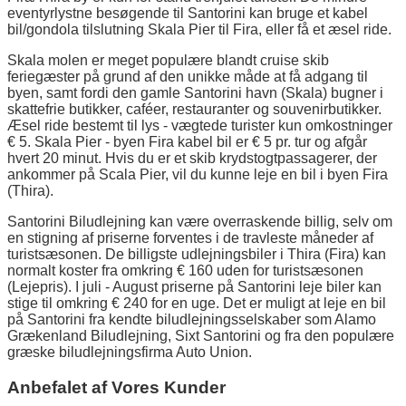
eventyrlystne besøgende til Santorini kan bruge et kabel
bil/gondola tilslutning Skala Pier til Fira, eller få et æsel ride.
Skala molen er meget populære blandt cruise skib
feriegæster på grund af den unikke måde at få adgang til
byen, samt fordi den gamle Santorini havn (Skala) bugner i
skattefrie butikker, caféer, restauranter og souvenirbutikker.
Æsel ride bestemt til lys - vægtede turister kun omkostninger
€ 5. Skala Pier - byen Fira kabel bil er € 5 pr. tur og afgår
hvert 20 minut. Hvis du er et skib krydstogtpassagerer, der
ankommer på Scala Pier, vil du kunne leje en bil i byen Fira
(Thira).
Santorini Biludlejning kan være overraskende billig, selv om
en stigning af priserne forventes i de travleste måneder af
turistsæsonen. De billigste udlejningsbiler i Thira (Fira) kan
normalt koster fra omkring € 160 uden for turistsæsonen
(Lejepris). I juli - August priserne på Santorini leje biler kan
stige til omkring € 240 for en uge. Det er muligt at leje en bil
på Santorini fra kendte biludlejningsselskaber som Alamo
Grækenland Biludlejning, Sixt Santorini og fra den populære
græske biludlejningsfirma Auto Union.
Anbefalet af Vores Kunder