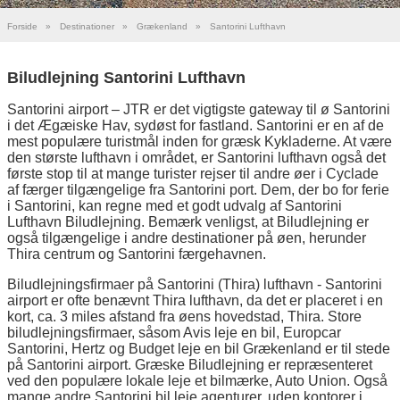
Forside
»
Destinationer
»
Grækenland
»
Santorini Lufthavn
Biludlejning Santorini Lufthavn
Santorini airport – JTR er det vigtigste gateway til ø Santorini
i det Ægæiske Hav, sydøst for fastland. Santorini er en af de
mest populære turistmål inden for græsk Kykladerne. At være
den største lufthavn i området, er Santorini lufthavn også det
første stop til at mange turister rejser til andre øer i Cyclade
af færger tilgængelige fra Santorini port. Dem, der bo for ferie
i Santorini, kan regne med et godt udvalg af Santorini
Lufthavn Biludlejning. Bemærk venligst, at Biludlejning er
også tilgængelige i andre destinationer på øen, herunder
Thira centrum og Santorini færgehavnen.
Biludlejningsfirmaer på Santorini (Thira) lufthavn - Santorini
airport er ofte benævnt Thira lufthavn, da det er placeret i en
kort, ca. 3 miles afstand fra øens hovedstad, Thira. Store
biludlejningsfirmaer, såsom Avis leje en bil, Europcar
Santorini, Hertz og Budget leje en bil Grækenland er til stede
på Santorini airport. Græske Biludlejning er repræsenteret
ved den populære lokale leje et bilmærke, Auto Union. Også
mange andre Santorini bil leje agenturer, uden kontorer i