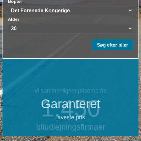
Bopæl
Alder
Vi sammenligner priserne fra
1.450
Garanteret
laveste pris
biludlejningsfirmaer