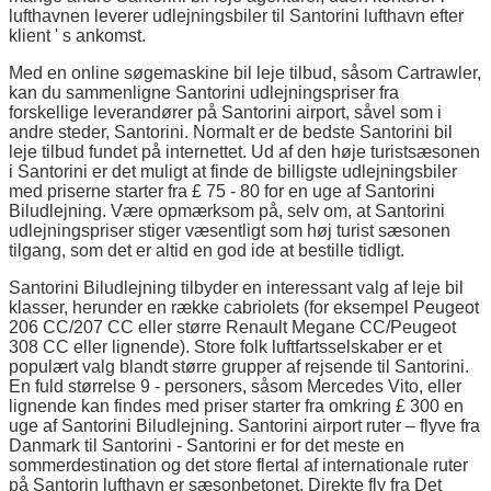
lufthavnen leverer udlejningsbiler til Santorini lufthavn efter
klient ' s ankomst.
Med en online søgemaskine bil leje tilbud, såsom Cartrawler,
kan du sammenligne Santorini udlejningspriser fra
forskellige leverandører på Santorini airport, såvel som i
andre steder, Santorini. Normalt er de bedste Santorini bil
leje tilbud fundet på internettet. Ud af den høje turistsæsonen
i Santorini er det muligt at finde de billigste udlejningsbiler
med priserne starter fra £ 75 - 80 for en uge af Santorini
Biludlejning. Være opmærksom på, selv om, at Santorini
udlejningspriser stiger væsentligt som høj turist sæsonen
tilgang, som det er altid en god ide at bestille tidligt.
Santorini Biludlejning tilbyder en interessant valg af leje bil
klasser, herunder en række cabriolets (for eksempel Peugeot
206 CC/207 CC eller større Renault Megane CC/Peugeot
308 CC eller lignende). Store folk luftfartsselskaber er et
populært valg blandt større grupper af rejsende til Santorini.
En fuld størrelse 9 - personers, såsom Mercedes Vito, eller
lignende kan findes med priser starter fra omkring £ 300 en
uge af Santorini Biludlejning. Santorini airport ruter – flyve fra
Danmark til Santorini - Santorini er for det meste en
sommerdestination og det store flertal af internationale ruter
på Santorin lufthavn er sæsonbetonet. Direkte fly fra Det