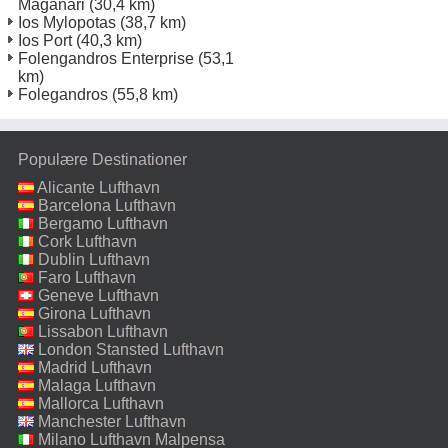
Maganari
(30,4 km)
Ios Mylopotas
(38,7 km)
Ios Port
(40,3 km)
Folengandros Enterprise
(53,1
km)
Folegandros
(55,8 km)
Populære Destinationer
Alicante Lufthavn
Barcelona Lufthavn
Bergamo Lufthavn
Cork Lufthavn
Dublin Lufthavn
Faro Lufthavn
Geneve Lufthavn
Girona Lufthavn
Lissabon Lufthavn
London Stansted Lufthavn
Madrid Lufthavn
Malaga Lufthavn
Mallorca Lufthavn
Manchester Lufthavn
Milano Lufthavn Malpensa