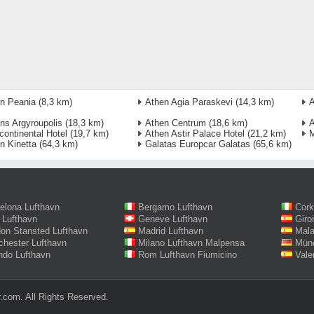
n Peania
(8,3 km)
Athen Agia Paraskevi
(14,3 km)
A
ns Argyroupolis
(18,3 km)
Athen Centrum
(18,6 km)
A
rcontinental Hotel
(19,7 km)
Athen Astir Palace Hotel
(21,2 km)
M
n Kinetta
(64,3 km)
Galatas Europcar Galatas
(65,6 km)
elona Lufthavn
Bergamo Lufthavn
Cork
 Lufthavn
Geneve Lufthavn
Giro
on Stansted Lufthavn
Madrid Lufthavn
Mala
hester Lufthavn
Milano Lufthavn Malpensa
Münc
ndo Lufthavn
Rom Lufthavn Fiumicino
Vale
.com. All Rights Reserved.‎