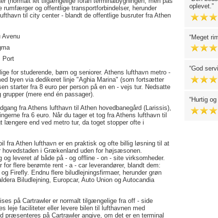
er (normalt let tilgængelige foran terminalbygningen, men pas
oplevet.
e rumfærger og offentlige transportforbindelser, herunder
fthavn til city center - blandt de offentlige busruter fra Athen
ou Avenu
Meget rim
agma
s Port
God servi
lige for studerende, børn og seniorer. Athens lufthavn metro -
d byen via dedikeret linje "Aghia Marina" (som fortsætter
isen starter fra 8 euro per person på en en - vejs tur. Nedsatte
g grupper (mere end én passager).
Hurtig og
adgang fra Athens lufthavn til Athen hovedbanegård (Larissis),
gerne fra 6 euro. Når du tager et tog fra Athens lufthavn til
gt længere end ved metro tur, da toget stopper ofte i
il fra Athen lufthavn er en praktisk og ofte billig løsning til at
er hovedstaden i Grækenland uden for højsæsonen.
g og leveret af både på - og offline - on - site virksomheder.
r for flere berømte rent - a - car leverandører, blandt dem:
og Firefly. Endnu flere biludlejningsfirmaer, herunder grøn
aldera Biludlejning, Europcar, Auto Union og Autocandia
ises på Cartrawler er normalt tilgængelige fra off - side
 leje faciliteter eller levere bilen til lufthavnen med
bud præsenteres på Cartrawler angive, om det er en terminal