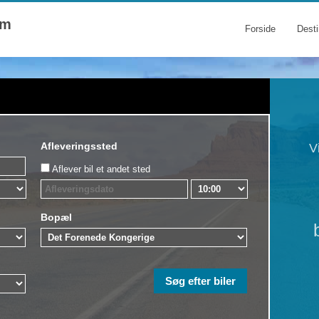
om
Forside
Desti
Afleveringssted
V
Aflever bil et andet sted
Bopæl