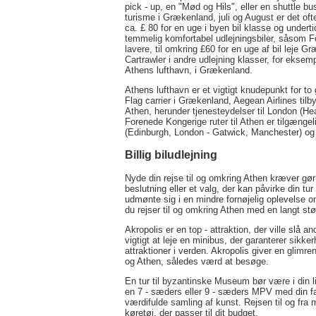
pick - up, en "Mød og Hils", eller en shuttle b
turisme i Grækenland, juli og August er det ofte
ca. £ 80 for en uge i byen bil klasse og undert
temmelig komfortabel udlejningsbiler, såsom Fo
lavere, til omkring £60 for en uge af bil leje 
Cartrawler i andre udlejning klasser, for eksemp
Athens lufthavn, i Grækenland.
Athens lufthavn er et vigtigt knudepunkt for to
Flag carrier i Grækenland, Aegean Airlines tilbyd
Athen, herunder tjenesteydelser til London (
Forenede Kongerige ruter til Athen er tilgængel
(Edinburgh, London - Gatwick, Manchester) og 
Billig biludlejning
Nyde din rejse til og omkring Athen kræver gør
beslutning eller et valg, der kan påvirke din tur 
udmønte sig i en mindre fornøjelig oplevelse 
du rejser til og omkring Athen med en langt stør
Akropolis er en top - attraktion, der ville slå 
vigtigt at leje en minibus, der garanterer sikke
attraktioner i verden. Akropolis giver en gli
og Athen, således værd at besøge.
En tur til byzantinske Museum bør være i din li
en 7 - sæders eller 9 - sæders MPV med din fam
værdifulde samling af kunst. Rejsen til og fra
køretøj, der passer til dit budget.