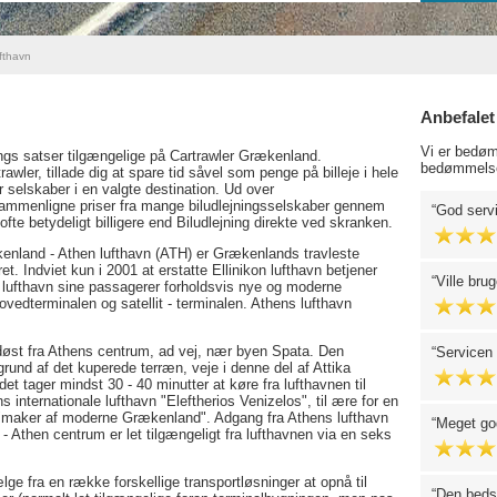
fthavn
Anbefalet
Vi er bedøm
jnings satser tilgængelige på Cartrawler Grækenland.
bedømmelse
wler, tillade dig at spare tid såvel som penge på billeje i hele
ar selskaber i en valgte destination. Ud over
sammenligne priser fra mange biludlejningsselskaber gennem
God serv
 ofte betydeligt billigere end Biludlejning direkte ved skranken.
kenland - Athen lufthavn (ATH) er Grækenlands travleste
t. Indviet kun i 2001 at erstatte Ellinikon lufthavn betjener
Ville brug
n lufthavn sine passagerer forholdsvis nye og moderne
 hovedterminalen og satellit - terminalen. Athens lufthavn
døst fra Athens centrum, ad vej, nær byen Spata. Den
Servicen 
rund af det kuperede terræn, veje i denne del af Attika
et tager mindst 30 - 40 minutter at køre fra lufthavnen til
s internationale lufthavn "Eleftherios Venizelos", til ære for en
maker af moderne Grækenland". Adgang fra Athens lufthavn
Meget god
 Athen centrum er let tilgængeligt fra lufthavnen via en seks
e fra en række forskellige transportløsninger at opnå til
Den bedst