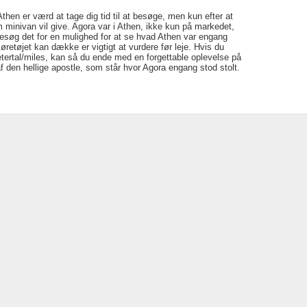
hen er værd at tage dig tid til at besøge, men kun efter at
m minivan vil give. Agora var i Athen, ikke kun på markedet,
esøg det for en mulighed for at se hvad Athen var engang
etøjet kan dække er vigtigt at vurdere før leje. Hvis du
ertal/miles, kan så du ende med en forgettable oplevelse på
af den hellige apostle, som står hvor Agora engang stod stolt.