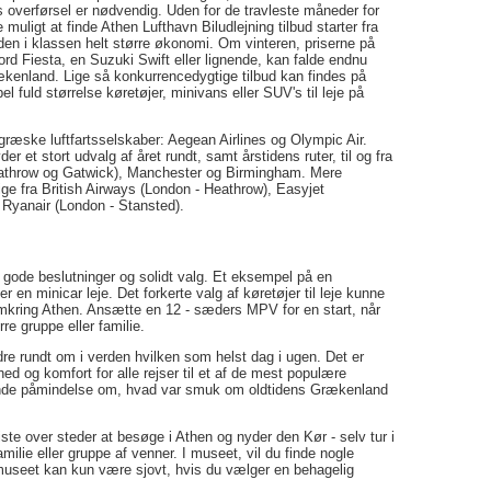
us overførsel er nødvendig. Uden for de travleste måneder for
 muligt at finde Athen Lufthavn Biludlejning tilbud starter fra
iden i klassen helt større økonomi. Om vinteren, priserne på
rd Fiesta, en Suzuki Swift eller lignende, kan falde endnu
Grækenland. Lige så konkurrencedygtige tilbud kan findes på
el fuld størrelse køretøjer, minivans eller SUV's til leje på
 græske luftfartsselskaber: Aegean Airlines og Olympic Air.
er et stort udvalg af året rundt, samt årstidens ruter, til og fra
Heathrow og Gatwick), Manchester og Birmingham. Mere
ige fra British Airways (London - Heathrow), Easyjet
Ryanair (London - Stansted).
 gode beslutninger og solidt valg. Et eksempel på en
er en minicar leje. Det forkerte valg af køretøjer til leje kunne
omkring Athen. Ansætte en 12 - sæders MPV for en start, når
re gruppe eller familie.
andre rundt om i verden hvilken som helst dag i ugen. Det er
rhed og komfort for alle rejser til et af de mest populære
mrende påmindelse om, hvad var smuk om oldtidens Grækenland
ste over steder at besøge i Athen og nyder den Kør - selv tur i
ilie eller gruppe af venner. I museet, vil du finde nogle
 museet kan kun være sjovt, hvis du vælger en behagelig