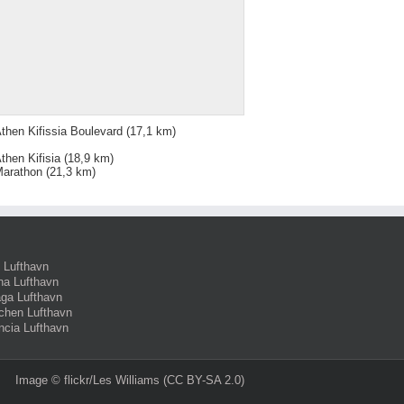
then Kifissia Boulevard
(17,1 km)
then Kifisia
(18,9 km)
arathon
(21,3 km)
 Lufthavn
na Lufthavn
ga Lufthavn
hen Lufthavn
ncia Lufthavn
Image ©
flickr/Les Williams
(CC BY-SA 2.0)‎