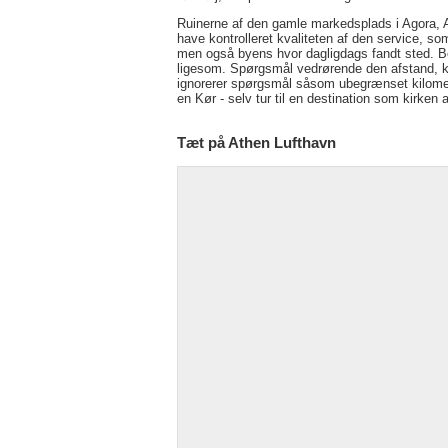
Ruinerne af den gamle markedsplads i Agora, At
have kontrolleret kvaliteten af den service, so
men også byens hvor dagligdags fandt sted. B
ligesom. Spørgsmål vedrørende den afstand, kør
ignorerer spørgsmål såsom ubegrænset kilomet
en Kør - selv tur til en destination som kirken 
Tæt på Athen Lufthavn