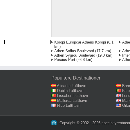
Koropi Europcar Athens Koropi
(8,1
Athe
km)
Athen Sofias Boulevard
(17,7 km)
Athe
Athen Sygrou Boulevard
(19,0 km)
Inte
Peraius Port
(26,8 km)
Athe
Populære Destinationer
Alicante Lufthavn
Barc
Dublin Lufthavn
Faro
Lissabon Lufthavn
Lond
Mallorca Lufthavn
Manc
Nice Lufthavn
Orla
Copyright © 2002 - 2026 specialtyrentacar