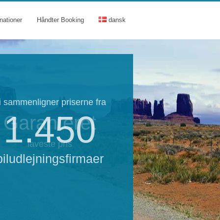
nationer
Håndter Booking
dansk
i sammenligner priserne fra
1.450
Garanteret
laveste pris
biludlejningsfirmaer