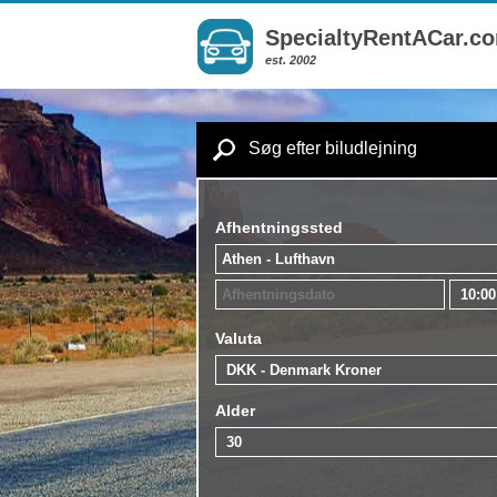
SpecialtyRentACar.c
est. 2002
Søg efter biludlejning
Afhentningssted
Valuta
Alder