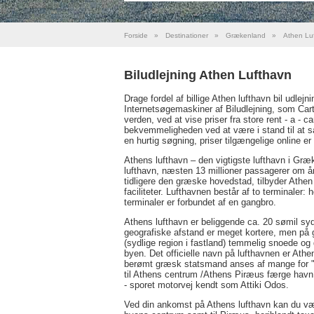
Forside
»
Destinationer
»
Grækenland
»
Athen Lu
Biludlejning Athen Lufthavn
Drage fordel af billige Athen lufthavn bil udle
Internetsøgemaskiner af Biludlejning, som Cartra
verden, ved at vise priser fra store rent - a - c
bekvemmeligheden ved at være i stand til at 
en hurtig søgning, priser tilgængelige online er
Athens lufthavn – den vigtigste lufthavn i Græ
lufthavn, næsten 13 millioner passagerer om åre
tidligere den græske hovedstad, tilbyder Athe
faciliteter. Lufthavnen består af to terminaler:
terminaler er forbundet af en gangbro.
Athens lufthavn er beliggende ca. 20 sømil sy
geografiske afstand er meget kortere, men på g
(sydlige region i fastland) temmelig snoede og d
byen. Det officielle navn på lufthavnen er Athen
berømt græsk statsmand anses af mange for "
til Athens centrum /Athens Piræus færge havn -
- sporet motorvej kendt som Attiki Odos.
Ved din ankomst på Athens lufthavn kan du vælg