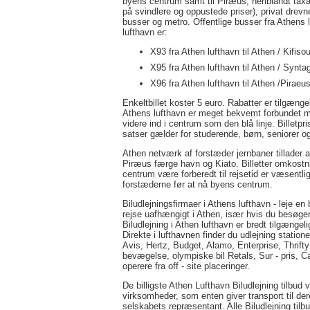
byens centrum samt til Piræus, heriblandt taxa
på svindlere og oppustede priser), privat drevn
busser og metro. Offentlige busser fra Athens lu
lufthavn er:
X93 fra Athen lufthavn til Athen / Kifis
X95 fra Athen lufthavn til Athen / Synt
X96 fra Athen lufthavn til Athen /Piraeu
Enkeltbillet koster 5 euro. Rabatter er tilgænge
Athens lufthavn er meget bekvemt forbundet me
videre ind i centrum som den blå linje. Billetpr
satser gælder for studerende, børn, seniorer o
Athen netværk af forstæder jernbaner tillader 
Piræus færge havn og Kiato. Billetter omkostnin
centrum være forberedt til rejsetid er væsentli
forstæderne før at nå byens centrum.
Biludlejningsfirmaer i Athens lufthavn - leje en b
rejse uafhængigt i Athen, især hvis du besøg
Biludlejning i Athen lufthavn er bredt tilgængeli
Direkte i lufthavnen finder du udlejning statione
Avis, Hertz, Budget, Alamo, Enterprise, Thrifty 
bevægelse, olympiske bil Retals, Sur - pris, C
operere fra off - site placeringer.
De billigste Athen Lufthavn Biludlejning tilbud v
virksomheder, som enten giver transport til deres
selskabets repræsentant. Alle Biludlejning til