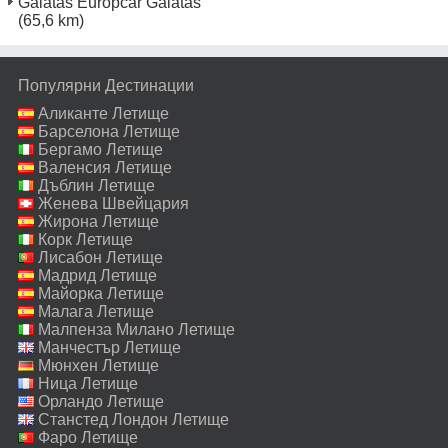
Galatas Europcar Galatas
(65,6 km)
Популярни Дестинации
Аликанте Летище
Барселона Летище
Бергамо Летище
Валенсия Летище
Дъблин Летище
Женева Швейцария
Летище
Жирона Летище
Корк Летище
Лисабон Летище
Мадрид Летище
Майорка Летище
Малага Летище
Малпенза Милано Летище
Манчестър Летище
Мюнхен Летище
Ница Летище
Орландо Летище
Станстед Лондон Летище
Фаро Летище