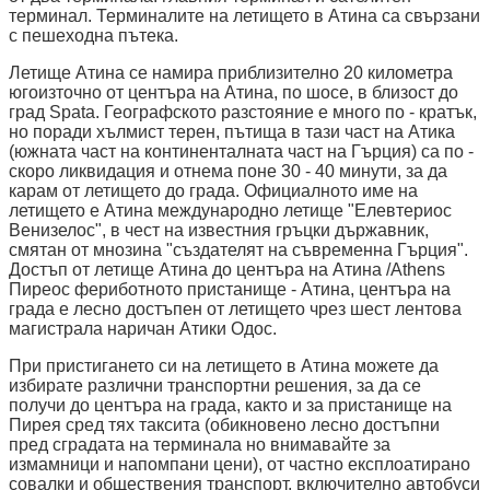
терминал. Терминалите на летището в Атина са свързани
с пешеходна пътека.
Летище Атина се намира приблизително 20 километра
югоизточно от центъра на Атина, по шосе, в близост до
град Spata. Географското разстояние е много по - кратък,
но поради хълмист терен, пътища в тази част на Атика
(южната част на континенталната част на Гърция) са по -
скоро ликвидация и отнема поне 30 - 40 минути, за да
карам от летището до града. Официалното име на
летището е Атина международно летище "Елевтериос
Венизелос", в чест на известния гръцки държавник,
смятан от мнозина "създателят на съвременна Гърция".
Достъп от летище Атина до центъра на Атина /Athens
Пиреос фериботното пристанище - Атина, центъра на
града е лесно достъпен от летището чрез шест лентова
магистрала наричан Атики Одос.
При пристигането си на летището в Атина можете да
избирате различни транспортни решения, за да се
получи до центъра на града, както и за пристанище на
Пирея сред тях таксита (обикновено лесно достъпни
пред сградата на терминала но внимавайте за
измамници и напомпани цени), от частно експлоатирано
совалки и обществения транспорт, включително автобуси