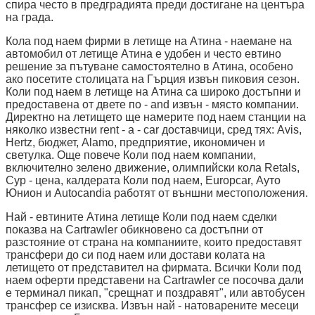
спира често в предградията преди достигане на центъра
на града.
Кола под наем фирми в летище на Атина - наемане на
автомобил от летище Атина е удобен и често евтино
решение за пътуване самостоятелно в Атина, особено
ако посетите столицата на Гърция извън пиковия сезон.
Коли под наем в летище на Атина са широко достъпни и
предоставена от двете по - and извън - място компании.
Директно на летището ще намерите под наем станции на
няколко известни rent - a - car доставчици, сред тях: Avis,
Hertz, бюджет, Alamo, предприятие, икономичен и
светулка. Още повече Коли под наем компании,
включително зелено движение, олимпийски кола Retals,
Сур - цена, калдерата Коли под наем, Europcar, Ауто
Юнион и Autocandia работят от външни местоположения.
Най - евтините Атина летище Коли под наем сделки
показва на Cartrawler обикновено са достъпни от
разстояние от страна на компаниите, които предоставят
трансфери до си под наем или достави колата на
летището от представител на фирмата. Всички Коли под
наем оферти представени на Cartrawler се посочва дали
е терминал пикап, "срещнат и поздравят", или автобусен
трансфер се изисква. Извън най - натоварените месеци