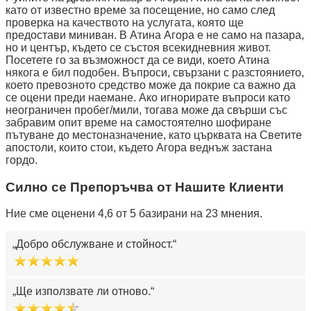
като от известно време за посещение, но само след
проверка на качеството на услугата, която ще
предостави миниван. В Атина Агора е не само на пазара,
но и център, където се състоя всекидневния живот.
Посетете го за възможност да се види, което Атина
някога е бил подобен. Въпроси, свързани с разстоянието,
което превозното средство може да покрие са важно да
се оцени преди наемане. Ако игнорирате въпроси като
неограничен пробег/мили, тогава може да свърши със
забравим опит време на самостоятелно шофиране
пътуване до местоназначение, като църквата на Светите
апостоли, които стои, където Агора веднъж застана
гордо.
Силно се Препоръчва от Нашите Клиенти
Ние сме оценени 4,6 от 5 базирани на 23 мнения.
Добро обслужване и стойност.
Ще използвате ли отново.