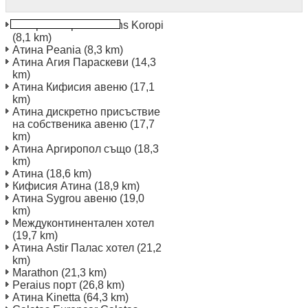
Koropi Europcar Athens Koropi
(8,1 km)
Атина Peania
(8,3 km)
Атина Агия Параскеви
(14,3
km)
Атина Кифисия авеню
(17,1
km)
Атина дискретно присъствие
на собственика авеню
(17,7
km)
Атина Аргиропол също
(18,3
km)
Атина
(18,6 km)
Кифисия Атина
(18,9 km)
Атина Sygrou авеню
(19,0
km)
Междуконтинентален хотел
(19,7 km)
Атина Astir Палас хотел
(21,2
km)
Marathon
(21,3 km)
Peraius порт
(26,8 km)
Атина Kinetta
(64,3 km)