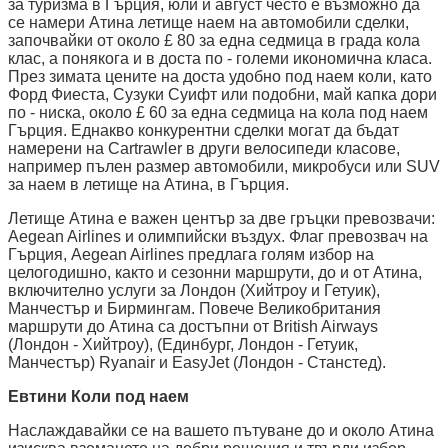
за туризма в Гърция, юли и август често е възможно да
се намери Атина летище наем на автомобили сделки,
започвайки от около £ 80 за една седмица в града кола
клас, а понякога и в доста по - големи икономична класа.
През зимата цените на доста удобно под наем коли, като
Форд Фиеста, Сузуки Суифт или подобни, май капка дори
по - ниска, около £ 60 за една седмица на кола под наем
Гърция. Еднакво конкурентни сделки могат да бъдат
намерени на Cartrawler в други велосипеди класове,
например пълен размер автомобили, микробуси или SUV
за наем в летище на Атина, в Гърция.
Летище Атина е важен център за две гръцки превозвачи:
Aegean Airlines и олимпийски въздух. Флаг превозвач на
Гърция, Aegean Airlines предлага голям избор на
целогодишно, както и сезонни маршрути, до и от Атина,
включително услуги за Лондон (Хийтроу и Гетуик),
Манчестър и Бирмингам. Повече Великобритания
маршрути до Атина са достъпни от British Airways
(Лондон - Хийтроу), (Единбург, Лондон - Гетуик,
Манчестър) Ryanair и EasyJet (Лондон - Станстед).
Евтини Коли под наем
Наслаждавайки се на вашето пътуване до и около Атина