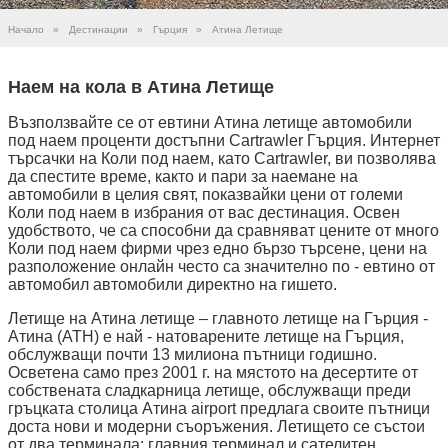
Начало
»
Дестинации
»
Гърция
»
Атина Летище
Наем на кола в Атина Летище
Възползвайте се от евтини Атина летище автомобили
под наем проценти достъпни Cartrawler Гърция. Интернет
търсачки на Коли под наем, като Cartrawler, ви позволява
да спестите време, както и пари за наемане на
автомобили в целия свят, показвайки цени от големи
Коли под наем в избрания от вас дестинация. Освен
удобството, че са способни да сравняват цените от много
Коли под наем фирми чрез едно бързо търсене, цени на
разположение онлайн често са значително по - евтино от
автомобил автомобили директно на гишето.
Летище на Атина летище – главното летище на Гърция -
Атина (ATH) е най - натоварените летище на Гърция,
обслужващи почти 13 милиона пътници годишно.
Осветена само през 2001 г. на мястото на десертите от
собствената сладкарница летище, обслужващи преди
гръцката столица Атина airport предлага своите пътници
доста нови и модерни съоръжения. Летището се състои
от два терминала: главния терминал и сателитен