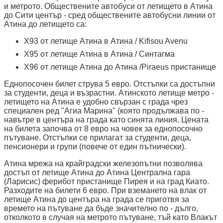
и метрото. Обществените автобуси от летището в Атина
до Сити център - сред обществените автобусни линии от
Атина до летището са:
X93 от летище Атина в Атина / Kifisou Avenu
X95 от летище Атина в Атина / Синтагма
X96 от летище Атина до Атина /Piraeus пристанище
Еднопосочен билет струва 5 евро. Отстъпки са достъпни
за студенти, деца и възрастни. Атинското летище метро -
летището на Атина е удобно свързан с града чрез
специален ред "Агиа Марина" (която продължава по -
навътре в центъра на града като синята линия. Цената
на билета започва от 8 евро на човек за еднопосочно
пътуване. Отстъпки се прилагат за студенти, деца,
пенсионери и групи (повече от един пътнически).
Атина мрежа на крайградски железопътни позволява
достъп от летище Атина до Атина Централна гара
(Ларисис) ферибот пристанище Пирея и на град Киато.
Разходите на билети 6 евро. При вземането на влак от
летище Атина до центъра на града се приготвя за
времето на пътуване да бъде значително по - дълго,
отколкото в случая на метрото пътуване, тъй като Влакът