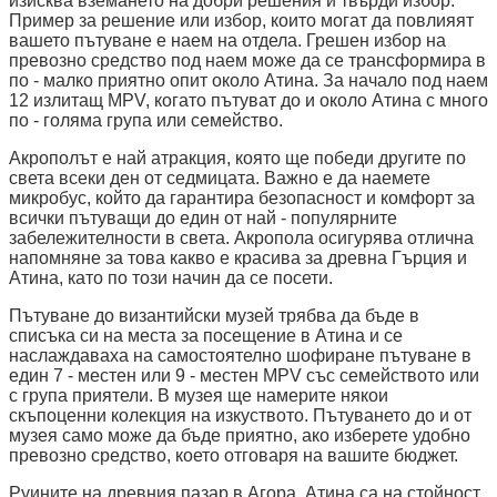
изисква вземането на добри решения и твърди избор.
Пример за решение или избор, които могат да повлияят
вашето пътуване е наем на отдела. Грешен избор на
превозно средство под наем може да се трансформира в
по - малко приятно опит около Атина. За начало под наем
12 излитащ MPV, когато пътуват до и около Атина с много
по - голяма група или семейство.
Акрополът е най атракция, която ще победи другите по
света всеки ден от седмицата. Важно е да наемете
микробус, който да гарантира безопасност и комфорт за
всички пътуващи до един от най - популярните
забележителности в света. Акропола осигурява отлична
напомняне за това какво е красива за древна Гърция и
Атина, като по този начин да се посети.
Пътуване до византийски музей трябва да бъде в
списъка си на места за посещение в Атина и се
наслаждаваха на самостоятелно шофиране пътуване в
един 7 - местен или 9 - местен MPV със семейството или
с група приятели. В музея ще намерите някои
скъпоценни колекция на изкуството. Пътуването до и от
музея само може да бъде приятно, ако изберете удобно
превозно средство, което отговаря на вашите бюджет.
Руините на древния пазар в Агора, Атина са на стойност