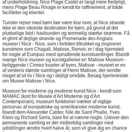
af underholdning. Nice Plage Castel er langt mere fredeligt,
mens Plage Beau Rivage er kendt for raffinement, af både
faciliteter og klientel.
Turister rejser med børn bør være klar over, at Nice strande
ikke er den sikreste destination for børn, på grund af det
pludselige fald i havbunden og temmelig stærke strømme. Få
et glimt af dejlige strande og Promenade des Anglais:
museer i Nice - Nice, som i fortiden tiltrukket og inspireret
kunstnere som Chagall, Matisse, Renoir, er i dag hjemsted
for nogle af Europas mest sprudlende kunstsamlinger. Blandt
mange Nice museer og kunstgallerier er: Matisse Museum -
beliggende i Cimiez kvarter af byen, Matisse - museet er en
af verdens største samlinger af Henri Matisse, der sendte
meget af sit liv i Nice og i dejligt område. Besøg hjemmeside
om Musee Matisse i Nice.
Museum for moderne og moderne kunst Nice - kendt som
MAMAC (kort for Musée d'Art Moderne og d'Art
Contemporain), museum funktioner værker af vigtige
personas af europæiske og amerikanske moderne kunst,
blandt dem Alexander Calder, Niki de Saint Phalle, Yves
Klein og Richard Serra, bare for at nævne nogle. Udover den
permanente samling er der midlertidig samlinger med
udstillinger ændre hvert halve år, som vil give dig en chance