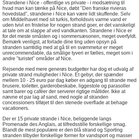
Strandene i Nice - offentlige vs private - i modsætning til
hvad man kan tænke på Nice, døbt "Den franske rivieras
hovedstad", strandene i Nice kan være lidt skuffende. Selv
om Middelhavet med sit turkis, forholdsvis varme vand er
uden tvivl en fristelse for nogen strand goer, er det vanskeligt
at tale om at slappe af ved vandkanten. Strandene i Nice er
for det meste småsten og i sommersæsonen, meget overfyldt.
Bemærk venligst, at forlade dine ting uden opsyn på
stranden samtidig med at gå til en svømmetur er meget
unrecommendable, da smålige tyveri er fælles, meget som i
andre "turistet" områder af Nice.
Rejsende med mere generøs budgetter har dog et udvalg af
private strand muligheder i Nice. Et gebyr, der spænder
mellem 10 - 25 euro par dag køber en adgang til strande med
brusere, toiletter, garderobeskabe, liggestole og parasoller
samt barer og caféer der serverer rigtige måltider. Ikke at
nævne et par lag af sand, med nogle af stranden
concessioners tilføjet til den stenede overflade at behage
vacationers.
Der er 15 private strande i Nice, beliggende langs
Promenade des Anglais, at tilfredsstille forskellige smag.
Blandt de mest populære er den blå strand og Sporting
stranden tilbyder forskellige former for vandsport og masser