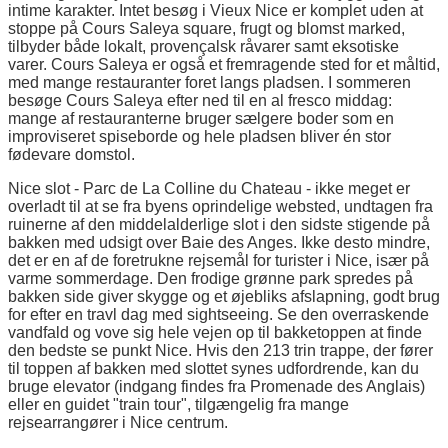
intime karakter. Intet besøg i Vieux Nice er komplet uden at
stoppe på Cours Saleya square, frugt og blomst marked,
tilbyder både lokalt, provençalsk råvarer samt eksotiske
varer. Cours Saleya er også et fremragende sted for et måltid,
med mange restauranter foret langs pladsen. I sommeren
besøge Cours Saleya efter ned til en al fresco middag:
mange af restauranterne bruger sælgere boder som en
improviseret spiseborde og hele pladsen bliver én stor
fødevare domstol.
Nice slot - Parc de La Colline du Chateau - ikke meget er
overladt til at se fra byens oprindelige websted, undtagen fra
ruinerne af den middelalderlige slot i den sidste stigende på
bakken med udsigt over Baie des Anges. Ikke desto mindre,
det er en af de foretrukne rejsemål for turister i Nice, især på
varme sommerdage. Den frodige grønne park spredes på
bakken side giver skygge og et øjebliks afslapning, godt brug
for efter en travl dag med sightseeing. Se den overraskende
vandfald og vove sig hele vejen op til bakketoppen at finde
den bedste se punkt Nice. Hvis den 213 trin trappe, der fører
til toppen af bakken med slottet synes udfordrende, kan du
bruge elevator (indgang findes fra Promenade des Anglais)
eller en guidet "train tour", tilgængelig fra mange
rejsearrangører i Nice centrum.