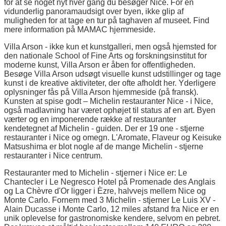
for at se noget nyt hver gang du besøger Nice. For en
vidunderlig panoramaudsigt over byen, ikke glip af
muligheden for at tage en tur på taghaven af museet. Find
mere information på MAMAC hjemmeside.
Villa Arson - ikke kun et kunstgalleri, men også hjemsted for
den nationale School of Fine Arts og forskningsinstitut for
moderne kunst, Villa Arson er åben for offentligheden.
Besøge Villa Arson udsøgt visuelle kunst udstillinger og tage
kunst i de kreative aktiviteter, der ofte afholdt her. Yderligere
oplysninger fås på Villa Arson hjemmeside (på fransk).
Kunsten at spise godt – Michelin restauranter Nice - i Nice,
også madlavning har været ophøjet til status af en art. Byen
værter og en imponerende række af restauranter
kendetegnet af Michelin - guiden. Der er 19 one - stjerne
restauranter i Nice og omegn. L'Aromate, Flaveur og Keisuke
Matsushima er blot nogle af de mange Michelin - stjerne
restauranter i Nice centrum.
Restauranter med to Michelin - stjerner i Nice er: Le
Chantecler i Le Negresco Hotel på Promenade des Anglais
og La Chèvre d'Or ligger i Èzre, halvvejs mellem Nice og
Monte Carlo. Fornem med 3 Michelin - stjerner Le Luis XV -
Alain Ducasse i Monte Carlo, 12 miles afstand fra Nice er en
unik oplevelse for gastronomiske kendere, selvom en pebret.