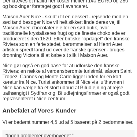
Der kræves et måltid her koster mellem 140 EURO og 280
og bookinger foretaget godt i avanceret.
Maison Auer Nice - skridt i til en dessert - rejsende med en
sød tand besøger Nice vil helt sikkert finde deres vej til
Maison Auer, chocolaterie eller en sød butik, hvor
traditionelle krystaliseres frugt og de fineste chokolade er
produceret siden 1820. Efter britiske "opdaget" den franske
Riviera som en ferie stedet, berømmelsen af Henri Auer
artisteri spredt langt ud over de franske grænser - bruges
dronning Victoria til at købe sit slik i Maison Auer.
Nice gør også en god base for at udforske den franske
Riviera; en række af verdensberømte turistmål, såsom Saint
Tropez, Cannes og Monte Carlo ligger inden for en kort
køretur fra Nice. Turist ankommer til Nice via lufthavnen i
Nice kan vælge fra et stort udbud af Biludlejning at rejse
uafhængigt i Sydfrankrig. Biludlejningsfirmaer er også godt
repræsenteret i Nice centrum.
Anbefalet af Vores Kunder
Vi er bedømt nummer 4,5 ud af 5 baseret på 2 bedømmelser.
Ingen problemer overhovedet.