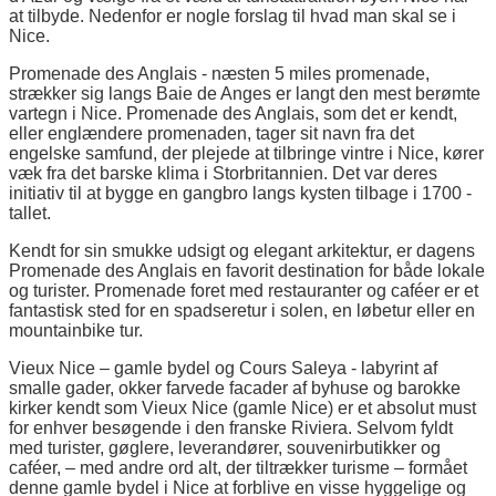
at tilbyde. Nedenfor er nogle forslag til hvad man skal se i
Nice.
Promenade des Anglais - næsten 5 miles promenade,
strækker sig langs Baie de Anges er langt den mest berømte
vartegn i Nice. Promenade des Anglais, som det er kendt,
eller englændere promenaden, tager sit navn fra det
engelske samfund, der plejede at tilbringe vintre i Nice, kører
væk fra det barske klima i Storbritannien. Det var deres
initiativ til at bygge en gangbro langs kysten tilbage i 1700 -
tallet.
Kendt for sin smukke udsigt og elegant arkitektur, er dagens
Promenade des Anglais en favorit destination for både lokale
og turister. Promenade foret med restauranter og caféer er et
fantastisk sted for en spadseretur i solen, en løbetur eller en
mountainbike tur.
Vieux Nice – gamle bydel og Cours Saleya - labyrint af
smalle gader, okker farvede facader af byhuse og barokke
kirker kendt som Vieux Nice (gamle Nice) er et absolut must
for enhver besøgende i den franske Riviera. Selvom fyldt
med turister, gøglere, leverandører, souvenirbutikker og
caféer, – med andre ord alt, der tiltrækker turisme – formået
denne gamle bydel i Nice at forblive en visse hyggelige og