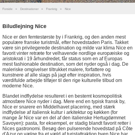
Forside
»
Destinationer
»
Frankrig
»
Nice
Biludlejning Nice
Nice er den femtestørste by i Frankrig, og den anden mest
populære franske turistmål, efter hovedstaden Paris. Takket
være sin privilegerede destination og milde var klima Nice en
favorit vinter retræte for velhavende nordlige europæiske og
aristokrati i 19 århundredet, får status som en af Europas
mest fashionable destination, som det nyder også i dag. De
maleriske omgivelser tiltrukket malere, forfattere og
kunstnere af alle slags på jagt efter inspiration, hvis
værdifulde arbejde tilføjer til den rige kulturelle tilbud om
moderne Nice.
Blandet indflydelse resulteret i en bestemt kosmopolitisk
atmosfære Nice nyder i dag. Mere end en typisk fransk by,
Nice er snarere en Middelhavet placering, med stærk
indflydelse af italiensk kultur i arkitektur og køkken (for
mange år Nice var en del af den italienske Hertugdømmet
Savoyen): pasta, for eksempel, er stadig blandt favorit retter i
Nices gastronomi. Besøg den pulserende hovedstad på Côte
d'Azur og vælge fra et væld af turistattraktion byen Nice har