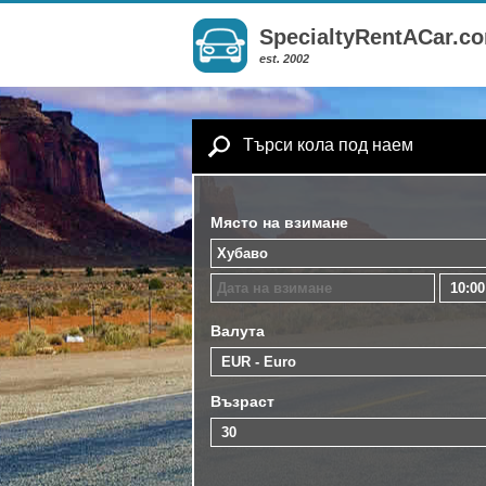
SpecialtyRentACar.c
est. 2002
Търси кола под наем
Място на взимане
Валута
Възраст