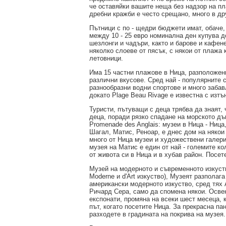
че оставяйки вашите неща без надзор на пл
дребни кражби е често срещано, много в др
Пътници с по - щедри бюджети имат, обаче,
между 10 - 25 евро номинална ден купува д
шезлонги и чадъри, както и барове и кафен
няколко слоеве от пясък, с някои от плажа
летовници.
Има 15 частни плажове в Ница, разположени
различни вкусове. Сред най - популярните 
разнообразни водни спортове и много забавл
докато Plage Beau Rivage е известна с изт
Туристи, пътуващи с деца трябва да знаят, 
деца, поради рязко спадане на морското дъ
Promenade des Anglais: музеи в Ница - Ница
Шагал, Матис, Реноар, е днес дом на някои
много от Ница музеи и художествени галерии
музея на Матис е един от най - големите к
от живота си в Ница и в хубав район. Посет
Музей на модерното и съвременното изкуств
Moderne и d'Art изкуство), Музеят разполаг
американски модерното изкуство, сред тях 
Ричард Сера, само да спомена някои. Осве
експонати, промяна на всеки шест месеца, 
път, когато посетите Ница. За прекрасна п
разходете в градината на покрива на музе