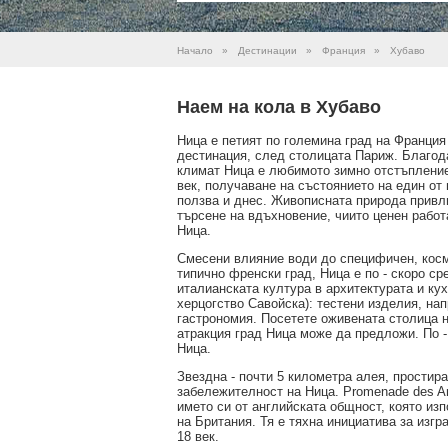
Начало
»
Дестинации
»
Франция
»
Хубаво
Наем на кола в Хубаво
Ница е петият по големина град на Франция
дестинация, след столицата Париж. Благод
климат Ница е любимото зимно отстъпление 
век, получаване на състоянието на един от
ползва и днес. Живописната природа привл
търсене на вдъхновение, чиито ценен работ
Ница.
Смесени влияние води до специфичен, кос
типично френски град, Ница е по - скоро с
италианската култура в архитектурата и кух
херцогство Савойска): тестени изделия, на
гастрономия. Посетете оживената столица н
атракция град Ница може да предложи. По -
Ница.
Звездна - почти 5 километра алея, простира
забележителност на Ница. Promenade des Ang
името си от английската общност, която изп
на Британия. Тя е тяхна инициатива за изг
18 век.