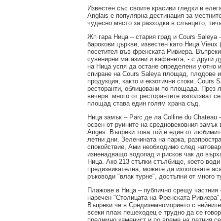
Известен със своите красиви гледки и еле
Anglais е популярна дестинация за местните
чудесно място за разходка в слънцето, тич
Жп гара Ница – стария град и Cours Saleya 
барокови църкви, известен като Ница Vieux 
посетител във френската Ривиера. Въпреки 
сувенирни магазини и кафенета, - с други д
на Ница успя да остане определени уютно и
спиране на Cours Saleya площад, плодове и
продукция, както и екзотични стоки. Cours 
ресторанти, облицовани по площада. През л
вечеря: много от ресторантите използват с
площад става един голям храна съд.
Ница замък – Parc де ла Colline du Chateau 
освен от руините на средновековния замък 
Anges. Въпреки това той е един от любимит
летни дни. Зеленината на парка, разпростр
спокойствие, Ами необходимо след натовар
изненадващо водопад и рисков чак до върха
Ница. Ако 213 стъпки стълбище, което вод
предизвикателна, можете да използвате аса
ръководи "влак турне", достъпни от много т
Плажове в Ница – публично срещу частния -
наречен "Столицата на Френската Ривиера"
Въпреки че в Средиземноморието с нейните 
всеки плаж пешеходец е трудно да се говор
предимно каменист и по време на летния с