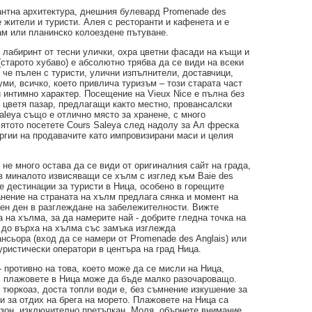
гантна архитектура, днешния булевард Promenade des
 жители и туристи. Алея с ресторанти и кафенета и е
ам или планинско колоездене пътуване.
- лабиринт от тесни улички, охра цветни фасади на къщи и
(старото хубаво) е абсолютно трябва да се види на всеки
че пълен с туристи, улични изпълнители, доставчици,
уми, всичко, което привлича туризъм – този старата част
 интимно характер. Посещение на Vieux Nice е пълна без
 цветя пазар, предлагащи както местно, провансалски
Saleya също е отлично място за хранене, с много
ятото посетете Cours Saleya след надолу за Ал фреска
ергии на продавачите като импровизирани маси и целия
- не много остава да се види от оригиналния сайт на града,
в миналото извисяващи се хълм с изглед към Baie des
е дестинации за туристи в Ница, особено в горещите
анение на страната на хълм предлага сянка и момент на
ен ден в разглеждане на забележителности. Вижте
 на хълма, за да намерите най - добрите гледна точка на
и до върха на хълма със замъка изглежда
нсьора (вход да се намери от Promenade des Anglais) или
уристически оператори в центъра на град Ница.
 противно на това, което може да се мисли на Ница,
, плажовете в Ница може да бъде малко разочароващо.
тюркоаз, доста топли води е, без съмнение изкушение за
и за отдих на брега на морето. Плажовете на Ница са
езон, изключително претъпкан. Моля, обърнете внимание,