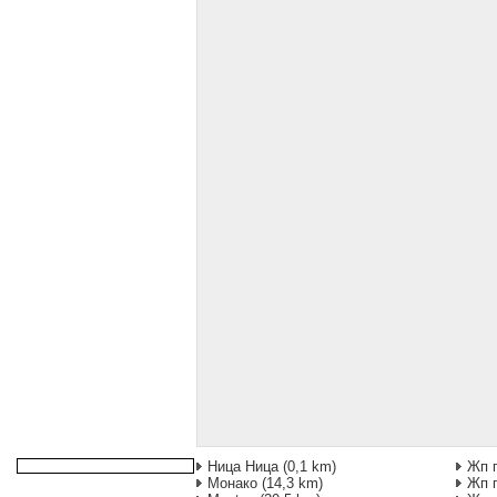
Ница Ница
(0,1 km)
Жп 
Монако
(14,3 km)
Жп 