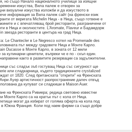
ия, но също Начало националното училище за изящни
временни изкуства, Вила палеж е отворен за
ни визуални изкуства изложби и да изкуството в
вече информация за Вила палеж сайт (на френски език
ранти от веригата Michelin Ница - в Ница, също готвене е
акините и с впечатляващ брой ресторанти, разграничени от
нти в Ница и околностите. L'Aromate, Flaveur и Бадамдорж
in звезда ресторанти в центъра на град Ница.
а: Le Chantecler в Le Negresco хотел на Promenade des
 половината път между градовете Ница и Монте Карло.
ain Ducasse в Монте Карло, в зоната от 12 мили
за кулинарни ценители, въпреки че е по - скъп един.
направени както в развитите резервации са задължителни.
ътници със сладък зъб гостуващ Ница със сигурност ще
erie или сладкарница, където традиционните crystalized
еждат от 1820. След британската "открити" на Френската
 Анри Ауер артистичност разпространение далеч отвъд
зползвана да купуват си сладкиши в Maison Auer.
ане на Френската Ривиера; редица световно известни
и Монте Карло са на кратък път с кола от Ница.
летище могат да избират от голяма оферта на кола под
о в Южна Франция. Коли под наем фирми са също добре