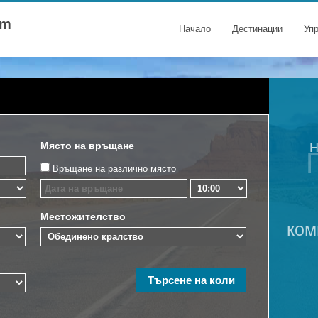
om
Начало
Дестинации
Уп
Място на връщане
Н
Връщане на различно място
Местожителство
ком