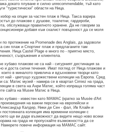
ажа докато плуване е силно unrecommendable, тъй като
уги "туристически" области на Ница.
 избор на опции за частен плаж в Ница. Такса варира
остъп до плажове с душове, тоалетни, гардероби,
ета, обслужващи правилното хранене. Да не говорим за
 концесионери добавя към скалист повърхност да се моля
 по протежение на Promenade des Anglais, да задоволи
са син плаж и Спортинг плаж и предлаганите там
ения. Ница Castel Plage е много по - приятно място,
ънченост, съоръжения и клиентела.
че хубаво плажове не са най - сигурният дестинация за
но и доста силни течения. Имат поглед от Ница плажове и
, които в миналото привлича и вдъхновени творци като
 от най - цветущо художествени колекции на Европа. Сред
 са: Матис музей - намира се в квартал Cimiez на града,
олекции в света на Анри Матис, който изпраща голяма част
ете сайта на Musee Матис в Ница.
о хубаво - известен като MAMAC (кратко за Musée d'Art
а произведения на важни персони на европейски и
Александър Калдер, Ники де Сен - фал, Ив Клайн и
н постоянната колекция има временни колекции с
което ще ви даде възможност да видите нещо ново всеки
анорама на града не пропускайте възможността да се
я. Намерете повече информация на MAMAC сайт.