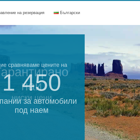
равление на резервация
Български
ие сравняваме цените на
Гарантирано
1 450
най
ниски цени
пании за автомобили
под наем