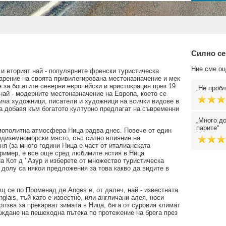
Силно се
Ние сме оц
 и вторият най - популярните френски туристическа
арение на своята привилегирована местоназначение и мек
за богатите северни европейски и аристокрация през 19
Не пробл
 най - модерните местоназначение на Европа, което се
ича художници, писатели и художници на всички видове в
а добавя към богатото културно предлагат на съвременни
Много до
парите
мополитна атмосфера Ница радва днес. Повече от един
редиземноморски място, със силно влияние на
ня (за много години Ница е част от италианската
пример, е все още сред любимите ястия в Ница
а Кот д ' Азур и изберете от множество туристическа
 долу са някои предложения за това какво да видите в
щ се по Променад де Anges е, от далеч, най - известната
lais, тъй като е известно, или англичани алея, носи
олзва за прекарват зимата в Ница, бяга от суровия климат
раждане на пешеходна пътека по протежение на брега през