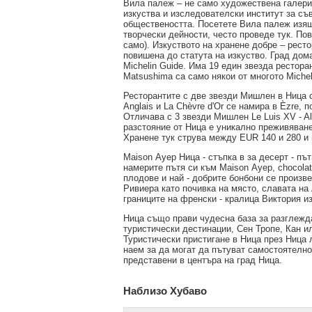
Вила палеж – не само художествена галер
изкуства и изследователски институт за съ
обществеността. Посетете Вила палеж изящ
творчески дейности, често проведе тук. По
само). Изкуството на хранене добре – ресто
повишена до статута на изкуство. Град дом
Michelin Guide. Има 19 един звезда рестора
Matsushima са само някои от многото Michel
Ресторантите с две звезди Мишлен в Ница с
Anglais и La Chèvre d'Or се намира в Èzre,
Отличава с 3 звезди Мишлен Le Luis XV - Al
разстояние от Ница е уникално преживяване 
Хранене тук струва между EUR 140 и 280 и 
Maison Ауер Ница - стъпка в за десерт - п
намерите пътя си към Maison Ауер, chocolat
плодове и най - добрите бонбони се произв
Ривиера като почивка на място, славата на
границите на френски - кралица Виктория и
Ница също прави чудесна база за разглежд
туристически дестинации, Сен Тропе, Кан ил
Туристически пристигане в Ница през Ница 
наем за да могат да пътуват самостоятелн
представени в центъра на град Ница.
Наблизо Хубаво