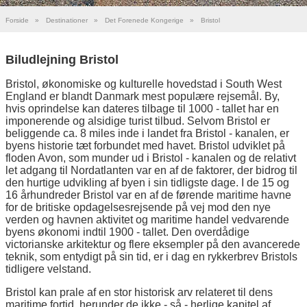
Forside
»
Destinationer
»
Det Forenede Kongerige
»
Bristol
Biludlejning Bristol
Bristol, økonomiske og kulturelle hovedstad i South West
England er blandt Danmark mest populære rejsemål. By,
hvis oprindelse kan dateres tilbage til 1000 - tallet har en
imponerende og alsidige turist tilbud. Selvom Bristol er
beliggende ca. 8 miles inde i landet fra Bristol - kanalen, er
byens historie tæt forbundet med havet. Bristol udviklet på
floden Avon, som munder ud i Bristol - kanalen og de relativt
let adgang til Nordatlanten var en af de faktorer, der bidrog til
den hurtige udvikling af byen i sin tidligste dage. I de 15 og
16 århundreder Bristol var en af de førende maritime havne
for de britiske opdagelsesrejsende på vej mod den nye
verden og havnen aktivitet og maritime handel vedvarende
byens økonomi indtil 1900 - tallet. Den overdådige
victorianske arkitektur og flere eksempler på den avancerede
teknik, som entydigt på sin tid, er i dag en rykkerbrev Bristols
tidligere velstand.
Bristol kan prale af en stor historisk arv relateret til dens
maritime fortid, herunder de ikke - så - herlige kapitel af