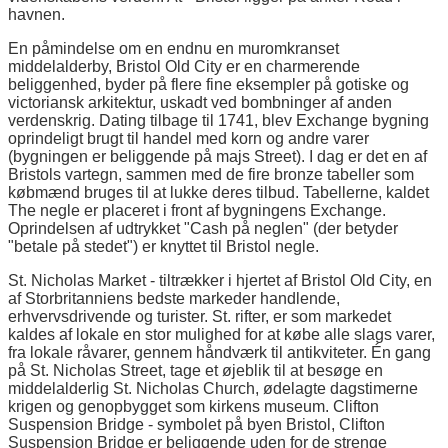
havnen.
En påmindelse om en endnu en muromkranset
middelalderby, Bristol Old City er en charmerende
beliggenhed, byder på flere fine eksempler på gotiske og
victoriansk arkitektur, uskadt ved bombninger af anden
verdenskrig. Dating tilbage til 1741, blev Exchange bygning
oprindeligt brugt til handel med korn og andre varer
(bygningen er beliggende på majs Street). I dag er det en af
Bristols vartegn, sammen med de fire bronze tabeller som
købmænd bruges til at lukke deres tilbud. Tabellerne, kaldet
The negle er placeret i front af bygningens Exchange.
Oprindelsen af udtrykket "Cash på neglen" (der betyder
"betale på stedet") er knyttet til Bristol negle.
St. Nicholas Market - tiltrækker i hjertet af Bristol Old City, en
af Storbritanniens bedste markeder handlende,
erhvervsdrivende og turister. St. rifter, er som markedet
kaldes af lokale en stor mulighed for at købe alle slags varer,
fra lokale råvarer, gennem håndværk til antikviteter. Én gang
på St. Nicholas Street, tage et øjeblik til at besøge en
middelalderlig St. Nicholas Church, ødelagte dagstimerne
krigen og genopbygget som kirkens museum. Clifton
Suspension Bridge - symbolet på byen Bristol, Clifton
Suspension Bridge er beliggende uden for de strenge