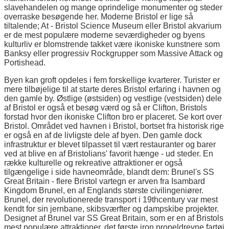
slavehandelen og mange oprindelige monumenter og steder
overraske besøgende her. Moderne Bristol er lige så
tiltalende; At - Bristol Science Museum eller Bristol akvarium
er de mest populære moderne seværdigheder og byens
kulturliv er blomstrende takket være ikoniske kunstnere som
Banksy eller progressiv Rockgrupper som Massive Attack og
Portishead.
Byen kan groft opdeles i fem forskellige kvarterer. Turister er
mere tilbøjelige til at starte deres Bristol erfaring i havnen og
den gamle by. Østlige (østsiden) og vestlige (vestsiden) dele
af Bristol er også et besøg værd og så er Clifton, Bristols
forstad hvor den ikoniske Clifton bro er placeret. Se kort over
Bristol. Området ved havnen i Bristol, bortset fra historisk rige
er også en af de livligste dele af byen. Den gamle dock
infrastruktur er blevet tilpasset til vært restauranter og barer
ved at blive en af Bristolians' favorit hænge - ud steder. En
række kulturelle og rekreative attraktioner er også
tilgængelige i side havneområde, blandt dem: Brunel's SS
Great Britain - flere Bristol vartegn er arven fra Isambard
Kingdom Brunel, en af Englands største civilingeniører.
Brunel, der revolutionerede transport i 19thcentury var mest
kendt for sin jernbane, skibsværfter og dampskibe projekter.
Designet af Brunel var SS Great Britain, som er en af Bristols
mest populære attraktioner, det første iron propeldrevne fartøj