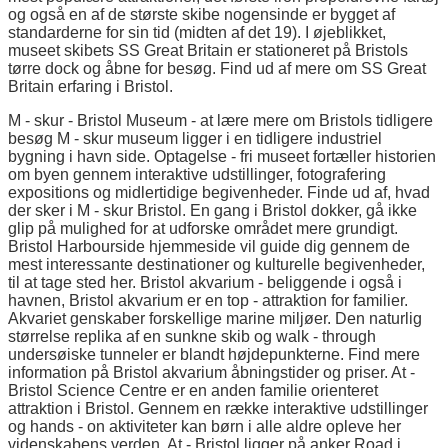
og også en af de største skibe nogensinde er bygget af
standarderne for sin tid (midten af det 19). I øjeblikket,
museet skibets SS Great Britain er stationeret på Bristols
tørre dock og åbne for besøg. Find ud af mere om SS Great
Britain erfaring i Bristol.
M - skur - Bristol Museum - at lære mere om Bristols tidligere
besøg M - skur museum ligger i en tidligere industriel
bygning i havn side. Optagelse - fri museet fortæller historien
om byen gennem interaktive udstillinger, fotografering
expositions og midlertidige begivenheder. Finde ud af, hvad
der sker i M - skur Bristol. En gang i Bristol dokker, gå ikke
glip på mulighed for at udforske området mere grundigt.
Bristol Harbourside hjemmeside vil guide dig gennem de
mest interessante destinationer og kulturelle begivenheder,
til at tage sted her. Bristol akvarium - beliggende i også i
havnen, Bristol akvarium er en top - attraktion for familier.
Akvariet genskaber forskellige marine miljøer. Den naturlig
størrelse replika af en sunkne skib og walk - through
undersøiske tunneler er blandt højdepunkterne. Find mere
information på Bristol akvarium åbningstider og priser. At -
Bristol Science Centre er en anden familie orienteret
attraktion i Bristol. Gennem en række interaktive udstillinger
og hands - on aktiviteter kan børn i alle aldre opleve her
videnskabens verden. At - Bristol ligger på anker Road i