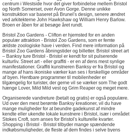
centrum i Westside hvor det giver forbindelse mellem Bristol
og North Somerset, over Avon Gorge. Denne unikke
konstruktion var baseret på Brunel's design, senere ændret
ved arkitekterne John Hawkshaw og William Henry Barlow.
Broen er åben for at besøge året rundt.
Bristol Zoo Gardens - Clifton er hjemsted for en anden
populær attraktion - Bristol Zoo Gardens, som er femte
ældste zoologiske have i verden. Find mere information på
Bristol Zoo Gardens åbningstider og billetter. Bristol street art
– Banksy ture Bristol - Bristol er kendt for sit pulserende
kulturliv. Street art - eller graffiti - er en af dens mest synlige
manifestationer. Graffiti kunstneren Banksy er fra Bristol og
mange af hans ikoniske værker kan ses i forskellige områder
af byen. Hentbare programmer til mobilenheder er
tilgængelig for turister, der gerne vil se værker som The godt
hænge Lover, Mild Mild vest og Grim Reaper og meget mere.
Organiserede vandreture (betalt og gratis) er også populære.
Ud over den mest berømte Banksy kreationer, vil du have
mange muligheder for at beundre gadekunst af mindre
kendte eller ukendte lokale kunstnere i Bristol, især i området
Stokes Croft, som anses for Bristol's kulturelle kvarter.
Shopping i Bristol - Bristol tilbyder mange spændende
indkøbsmuligheder, de fleste af dem findes i selve byens