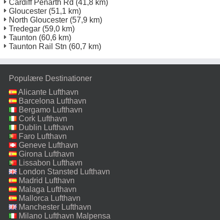
Cardiff Penarth Rd
(41,8 km)
Gloucester
(51,1 km)
North Gloucester
(57,9 km)
Tredegar
(59,0 km)
Taunton
(60,6 km)
Taunton Rail Stn
(60,7 km)
Populære Destinationer
Alicante Lufthavn
Barcelona Lufthavn
Bergamo Lufthavn
Cork Lufthavn
Dublin Lufthavn
Faro Lufthavn
Geneve Lufthavn
Girona Lufthavn
Lissabon Lufthavn
London Stansted Lufthavn
Madrid Lufthavn
Malaga Lufthavn
Mallorca Lufthavn
Manchester Lufthavn
Milano Lufthavn Malpensa