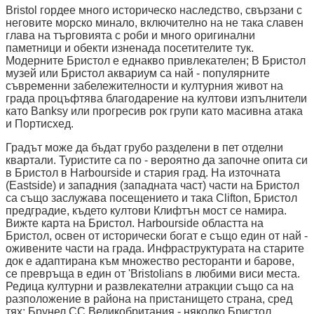
Bristol гордее много историческо наследство, свързани с
неговите морско минало, включително на не така славен
глава на търговията с роби и много оригинални
паметници и обекти изненада посетителите тук.
Модерните Бристол е еднакво привлекателен; В Бристол
музей или Бристол аквариум са най - популярните
съвременни забележителности и културния живот на
града процъфтява благодарение на култови изпълнители
като Banksy или прогресив рок групи като масивна атака
и Портисхед.
Градът може да бъдат грубо разделени в пет отделни
квартали. Туристите са по - вероятно да започне опита си
в Бристол в Harbourside и стария град. На източната
(Eastside) и западния (западната част) части на Бристол
са също заслужава посещението и така Clifton, Бристол
предградие, където култови Клифтън мост се намира.
Вижте карта на Бристол. Harbourside областта на
Бристол, освен от исторически богат е също един от най -
оживените части на града. Инфраструктурата на старите
док е адаптирана към множество ресторанти и барове,
се превръща в един от 'Bristolians в любими виси места.
Редица културни и развлекателни атракции също са на
разположение в района на пристанището страна, сред
тях: Брунел СС Великобритания - няколко Бристол