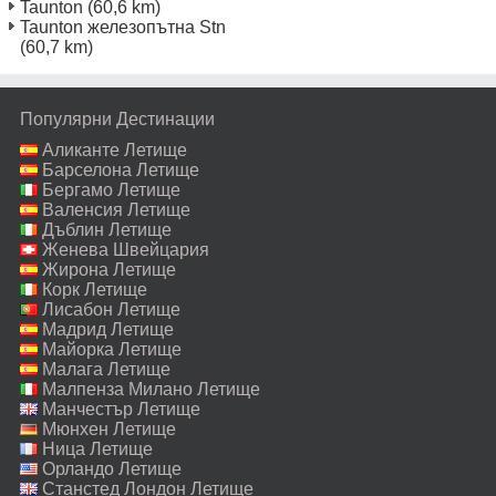
Taunton
(60,6 km)
Taunton железопътна Stn
(60,7 km)
Популярни Дестинации
Аликанте Летище
Барселона Летище
Бергамо Летище
Валенсия Летище
Дъблин Летище
Женева Швейцария
Летище
Жирона Летище
Корк Летище
Лисабон Летище
Мадрид Летище
Майорка Летище
Малага Летище
Малпенза Милано Летище
Манчестър Летище
Мюнхен Летище
Ница Летище
Орландо Летище
Станстед Лондон Летище