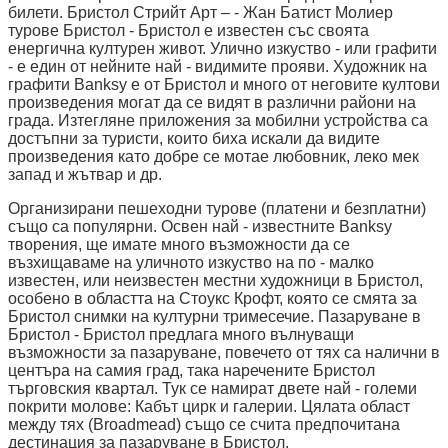
билети. Бристол Стрийт Арт – - Жан Батист Молиер
турове Бристол - Бристол е известен със своята
енергична културен живот. Улично изкуство - или графити
- е един от нейните най - видимите прояви. Художник на
графити Banksy е от Бристол и много от неговите култови
произведения могат да се видят в различни райони на
града. Изтегляне приложения за мобилни устройства са
достъпни за туристи, които биха искали да видите
произведения като добре се мотае любовник, леко мек
запад и жътвар и др.
Организирани пешеходни турове (платени и безплатни)
също са популярни. Освен най - известните Banksy
творения, ще имате много възможности да се
възхищаваме на уличното изкуство на по - малко
известен, или неизвестен местни художници в Бристол,
особено в областта на Стоукс Крофт, която се смята за
Бристол снимки на културни тримесечие. Пазаруване в
Бристол - Бристол предлага много вълнуващи
възможности за пазаруване, повечето от тях са налични в
центъра на самия град, така наречените Бристол
търговския квартал. Тук се намират двете най - големи
покрити молове: Кабът цирк и галерии. Цялата област
между тях (Broadmead) също се счита предпочитана
дестинация за пазаруване в Бристол.