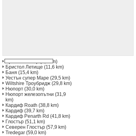
Бристол север
(5,9 km)
Бристол Летище
(11,6 km)
Баня
(15,4 km)
Уестън супер Маре
(29,5 km)
Wiltshire Троубридж
(29,8 km)
Нюпорт
(30,0 km)
Нюпорт железопътни
(31,9
km)
Кардиф Roath
(38,8 km)
Кардиф
(39,7 km)
Кардиф Penarth Rd
(41,8 km)
Глостър
(51,1 km)
Северен Глостър
(57,9 km)
Tredegar
(59,0 km)