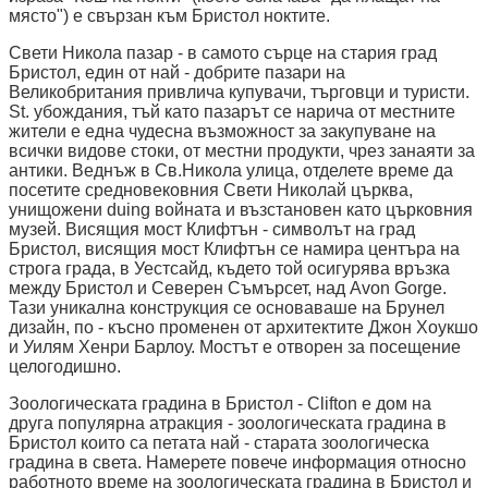
място") е свързан към Бристол ноктите.
Свети Никола пазар - в самото сърце на стария град
Бристол, един от най - добрите пазари на
Великобритания привлича купувачи, търговци и туристи.
St. убождания, тъй като пазарът се нарича от местните
жители е една чудесна възможност за закупуване на
всички видове стоки, от местни продукти, чрез занаяти за
антики. Веднъж в Св.Никола улица, отделете време да
посетите средновековния Свети Николай църква,
унищожени duing войната и възстановен като църковния
музей. Висящия мост Клифтън - символът на град
Бристол, висящия мост Клифтън се намира центъра на
строга града, в Уестсайд, където той осигурява връзка
между Бристол и Северен Съмърсет, над Avon Gorge.
Тази уникална конструкция се основаваше на Брунел
дизайн, по - късно променен от архитектите Джон Хоукшо
и Уилям Хенри Барлоу. Мостът е отворен за посещение
целогодишно.
Зоологическата градина в Бристол - Clifton е дом на
друга популярна атракция - зоологическата градина в
Бристол които са петата най - старата зоологическа
градина в света. Намерете повече информация относно
работното време на зоологическата градина в Бристол и