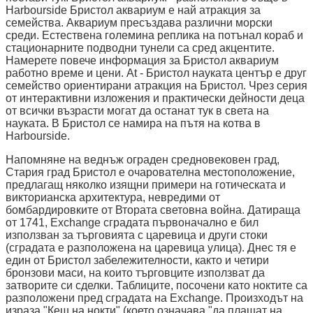
Harbourside Бристол аквариум е най атракция за
семейства. Аквариум пресъздава различни морски
среди. Естествена големина реплика на потънал кораб и
стационарните подводни тунели са сред акцентите.
Намерете повече информация за Бристол аквариум
работно време и цени. At - Бристол науката център е друг
семейство ориентирани атракция на Бристол. Чрез серия
от интерактивни изложения и практически дейности деца
от всички възрасти могат да останат тук в света на
науката. В Бристол се намира на пътя на котва в
Harbourside.
Напомняне на веднъж ограден средновековен град,
Стария град Бристол е очарователна местоположение,
предлагащ няколко изящни примери на готическата и
викторианска архитектура, невредими от
бомбардировките от Втората световна война. Датираща
от 1741, Exchange сградата първоначално е бил
използван за търговията с царевица и други стоки
(сградата е разположена на царевица улица). Днес тя е
един от Бристол забележителности, както и четири
бронзови маси, на които търговците използват да
затворите си сделки. Таблиците, посочени като ноктите са
разположени пред сградата на Exchange. Произходът на
израза "Кеш на нокти" (което означава "да плащат на