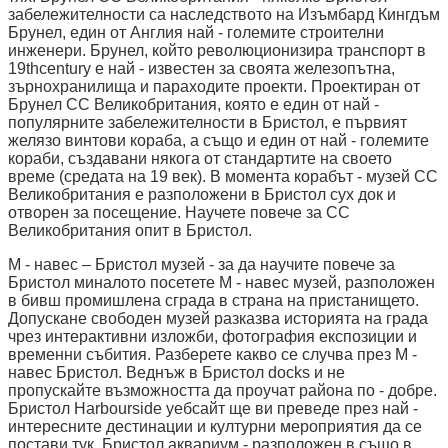
забележителности са наследството на Изъмбард Кингдъм
Брунел, един от Англия най - големите строителни
инженери. Брунел, който революционизира транспорт в
19thcentury е най - известен за своята железопътна,
зърнохранилища и параходите проекти. Проектиран от
Брунел СС Великобритания, която е един от най -
популярните забележителности в Бристол, е първият
желязо винтови кораба, а също и един от най - големите
кораби, създавани някога от стандартите на своето
време (средата на 19 век). В момента корабът - музей СС
Великобритания е разположени в Бристол сух док и
отворен за посещение. Научете повече за СС
Великобритания опит в Бристол.
М - навес – Бристол музей - за да научите повече за
Бристол миналото посетете M - навес музей, разположен
в бивш промишлена сграда в страна на пристанището.
Допускане свободен музей разказва историята на града
чрез интерактивни изложби, фотография експозиции и
временни събития. Разберете какво се случва през M -
навес Бристол. Веднъж в Бристол docks и не
пропускайте възможността да проучат района по - добре.
Бристол Harbourside уебсайт ще ви преведе през най -
интересните дестинации и културни мероприятия да се
постави тук. Бристол аквариум - разположен в също в