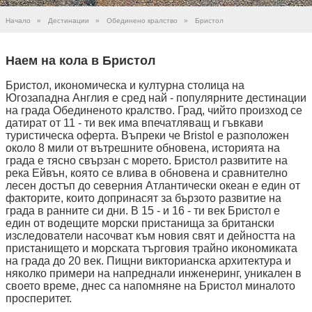
Начало
»
Дестинации
»
Обединено кралство
»
Бристол
Наем на кола в Бристол
Бристол, икономическа и културна столица на
Югозападна Англия е сред най - популярните дестинации
на града Обединеното кралство. Град, чийто произход се
датират от 11 - ти век има впечатляващ и гъвкави
туристическа оферта. Въпреки че Bristol е разположен
около 8 мили от вътрешните обновена, историята на
града е тясно свързан с морето. Бристол развитите на
река Ейвън, която се влива в обновена и сравнително
лесен достъп до северния Атлантически океан е един от
факторите, които допринасят за бързото развитие на
града в ранните си дни. В 15 - и 16 - ти век Бристол е
един от водещите морски пристанища за британски
изследователи насочват към новия свят и дейността на
пристанището и морската търговия трайно икономиката
на града до 20 век. Пищни викторианска архитектура и
няколко примери на напреднали инженеринг, уникален в
своето време, днес са напомняне на Бристол миналото
просперитет.