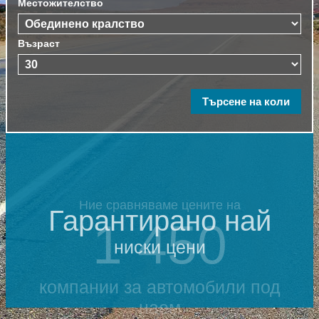
Местожителство
Възраст
Ние сравняваме цените на
Гарантирано най
1 450
ниски цени
компании за автомобили под
наем