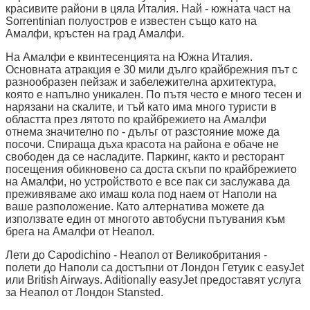
красивите райони в цяла Италия. Най - южната част на
Sorrentinian полуостров е известен също като на
Амалфи, кръстен на град Амалфи.
На Амалфи е квинтесенцията на Южна Италия.
Основната атракция е 30 мили дълго крайбрежния път с
разнообразен пейзаж и забележителна архитектура,
която е напълно уникален. По пътя често е много тесен и
нарязани на скалите, и тъй като има много туристи в
областта през лятото по крайбрежието на Амалфи
отнема значително по - дълъг от разстояние може да
посочи. Спираща дъха красота на района е обаче не
свободен да се насладите. Паркинг, както и ресторант
посещения обикновено са доста скъпи по крайбрежието
на Амалфи, но устройството е все пак си заслужава да
преживяваме ако имаш кола под наем от Наполи на
ваше разположение. Като алтернатива можете да
използвате един от многото автобусни пътувания към
брега на Амалфи от Неапол.
Лети до Capodichino - Неапол от Великобритания -
полети до Наполи са достъпни от Лондон Гетуик с easyJet
или British Airways. Aditionally easyJet предоставят услуга
за Неапол от Лондон Stansted.