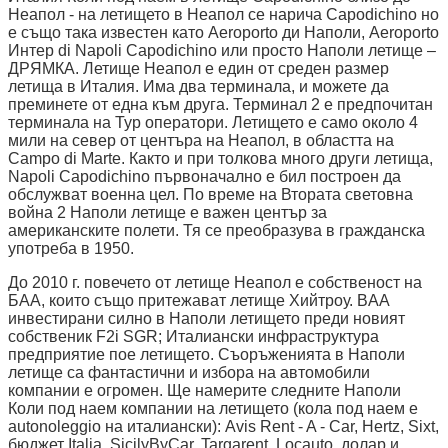
Неапол - на летището в Неапол се нарича Capodichino но
е също така известен като Aeroporto ди Наполи, Aeroporto
Интер di Napoli Capodichino или просто Наполи летище –
ДРЯМКА. Летище Неапол е един от среден размер
летища в Италия. Има два терминала, и можете да
преминете от една към друга. Терминал 2 е предпочитан
терминала на Тур оператори. Летището е само около 4
мили на север от центъра на Неапол, в областта на
Campo di Marte. Както и при толкова много други летища,
Napoli Capodichino първоначално е бил построен да
обслужват военна цел. По време на Втората световна
война 2 Наполи летище е важен център за
американските полети. Тя се преобразува в гражданска
употреба в 1950.
До 2010 г. повечето от летище Неапол е собственост на
БАА, които също притежават летище Хийтроу. BAA
инвестирани силно в Наполи летището преди новият
собственик F2i SGR; Италиански инфраструктура
предприятие пое летището. Съоръженията в Наполи
летище са фантастични и избора на автомобили
компании е огромен. Ще намерите следните Наполи
Коли под наем компании на летището (кола под наем е
autonoleggio на италиански): Avis Rent - A - Car, Hertz, Sixt,
бюджет Italia, SicilyByCar, Targarent, Locauto, долар и