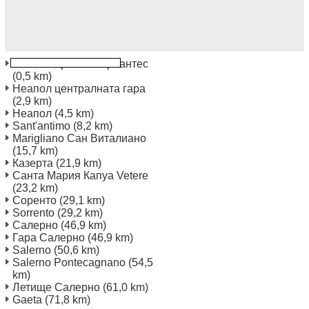
Неапол през М Сервантес
(0,5 km)
Неапол централната гара
(2,9 km)
Неапол
(4,5 km)
Sant'antimo
(8,2 km)
Marigliano Сан Виталиано
(15,7 km)
Казерта
(21,9 km)
Санта Мария Капуа Vetere
(23,2 km)
Соренто
(29,1 km)
Sorrento
(29,2 km)
Салерно
(46,9 km)
Гара Салерно
(46,9 km)
Salerno
(50,6 km)
Salerno Pontecagnano
(54,5
km)
Летище Салерно
(61,0 km)
Gaeta
(71,8 km)