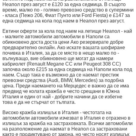
Неапол през август е £120 за една седмица. В същото
време, малко по - голямо превозно средство в супермини
- класа (Пежо 206, Фиат Пунто или Ford Fiesta) е £147 за
една седмица на кола под наем в Неапол през август.
Евтини оферти за кола под наем на летище Неапол - най
- малките автомобили автомобили в Наполи са
обикновено доста доста цени Ако резервирате добре
предварително онлайн. Ако искате вашата шофиране
почивка в Италия, за да се място в нещо малко по -
вълнуващо, вие обикновено ще могат да намери
кабриолет (Renault Megane CC или Peugeot 308 CC)
започва около £215 за една седмица на Наполи кола под
наем. Също така е възможно да се наемат престиж
превозни средства (Audi, BMW, Mercedes) за подобна
цена. Преди наемането на Мерцедес е важно да се има
предвид че колата кражба е често срещани в Южна
Италия и един от най - добрите начини да се избегне
това е да не стърчат от тълпата.
Високо кражба излишък в Италия - честотата на
автомобили автомобили изчезват в Италия е отразено в
излишък за кражба на застраховката. Всички автомобили
на разположение да наемат в Неапол са застраховани
както е продиктувано от закона, но често носят излишък