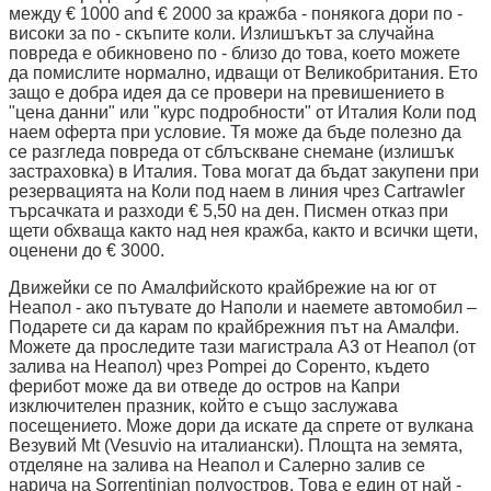
между € 1000 and € 2000 за кражба - понякога дори по -
високи за по - скъпите коли. Излишъкът за случайна
повреда е обикновено по - близо до това, което можете
да помислите нормално, идващи от Великобритания. Ето
защо е добра идея да се провери на превишението в
"цена данни" или "курс подробности" от Италия Коли под
наем оферта при условие. Тя може да бъде полезно да
се разгледа повреда от сблъскване снемане (излишък
застраховка) в Италия. Това могат да бъдат закупени при
резервацията на Коли под наем в линия чрез Cartrawler
търсачката и разходи € 5,50 на ден. Писмен отказ при
щети обхваща както над нея кражба, както и всички щети,
оценени до € 3000.
Движейки се по Амалфийското крайбрежие на юг от
Неапол - ако пътувате до Наполи и наемете автомобил –
Подарете си да карам по крайбрежния път на Амалфи.
Можете да проследите тази магистрала А3 от Неапол (от
залива на Неапол) чрез Pompei до Соренто, където
ферибот може да ви отведе до остров на Капри
изключителен празник, който е също заслужава
посещението. Може дори да искате да спрете от вулкана
Везувий Mt (Vesuvio на италиански). Площта на земята,
отделяне на залива на Неапол и Салерно залив се
нарича на Sorrentinian полуостров. Това е един от най -