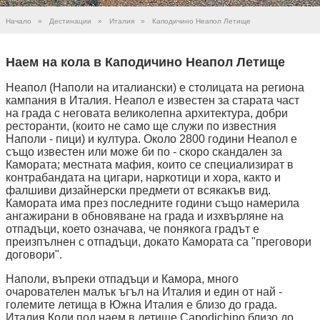
Начало
»
Дестинации
»
Италия
»
Каподичино Неапол Летище
Наем на кола в Каподичино Неапол Летище
Неапол (Наполи на италиански) е столицата на региона
кампания в Италия. Неапол е известен за старата част
на града с неговата великолепна архитектура, добри
ресторанти, (които не само ще служи по известния
Наполи - пици) и култура. Около 2800 години Неапол е
също известен или може би по - скоро скандален за
Камората; местната мафия, които се специализират в
контрабандата на цигари, наркотици и хора, както и
фалшиви дизайнерски предмети от всякакъв вид.
Камората има през последните години също намерила
ангажирани в обновяване на града и изхвърляне на
отпадъци, което означава, че понякога градът е
преизпълнен с отпадъци, докато Камората са "преговори
договори".
Наполи, въпреки отпадъци и Камора, много
очарователен малък ъгъл на Италия и един от най -
големите летища в Южна Италия е близо до града.
Италия Коли под наем в летище Capodichino близо до