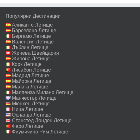
Популярни Дестинации
Аликанте Летище
Барселона Летище
Бергамо Летище
Валенсия Летище
Дъблин Летище
Женева Швейцария
Летище
Жирона Летище
Корк Летище
Лисабон Летище
Мадрид Летище
Майорка Летище
Малага Летище
Малпенза Милано Летище
Манчестър Летище
Мюнхен Летище
Ница Летище
Орландо Летище
Станстед Лондон Летище
Фаро Летище
Фиумичино Рим Летище