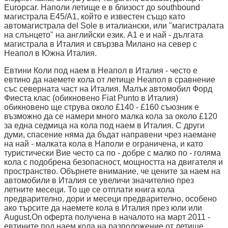
Europcar. Наполи летище е в близост до southbound
магистрала E45/A1, който е известен също като
автомагистрала del Sole в италиански, или "магистралата
на слънцето" на английски език. А1 е и най - дългата
магистрала в Италия и свързва Милано на север с
Неапол в Южна Италия.
Евтини Коли под наем в Неапол в Италия - често е
евтино да наемете кола от летище Неапол в сравнение
със северната част на Италия. Малък автомобил Форд
Фиеста клас (обикновено Fiat Punto в Италия)
обикновено ще струва около £140 - £160 съюзник е
възможно да се намери много малка кола за около £120
за една седмица на кола под наем в Италия. С други
думи, спасение няма да бъдат направени чрез наемане
на най - малката кола в Наполи е ограничена, и като
туристически Вие често са по - добре с малко по - голяма
кола с подобрена безопасност, мощността на двигателя и
пространство. Обърнете внимание, че цените за наем на
автомобили в Италия се увеличи значително през
летните месеци. То ще се отплати книга кола
предварително, дори и месеци предварително, особено
ако търсите да наемете кола в Италия през юли или
August.On оферта получена в началото на март 2011 -
евтините под наем кола на разположение от летище