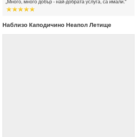
Много, много добър - най-добрата услуга, са имали.
Наблизо Каподичино Неапол Летище