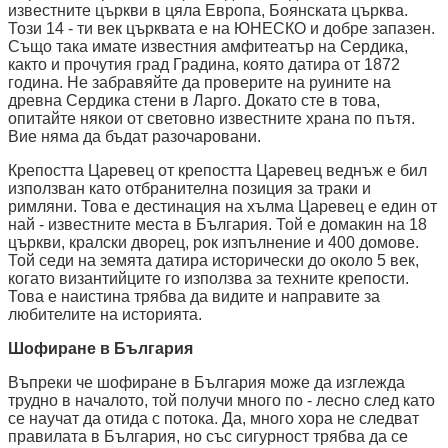
известните църкви в цяла Европа, Боянската църква.
Този 14 - ти век църквата е на ЮНЕСКО и добре запазен.
Също така имате известния амфитеатър на Сердика,
както и прочутия град Градина, която датира от 1872
година. Не забравяйте да проверите на руините на
древна Сердика стени в Ларго. Докато сте в това,
опитайте някои от световно известните храна по пътя.
Вие няма да бъдат разочаровани.
Крепостта Царевец от крепостта Царевец веднъж е бил
използван като отбранителна позиция за траки и
римляни. Това е дестинация на хълма Царевец е един от
най - известните места в България. Той е домакин на 18
църкви, кралски дворец, рок изпълнение и 400 домове.
Той седи на земята датира исторически до около 5 век,
когато византийците го използва за техните крепости.
Това е наистина трябва да видите и направите за
любителите на историята.
Шофиране в България
Въпреки че шофиране в България може да изглежда
трудно в началото, той получи много по - лесно след като
се научат да отида с потока. Да, много хора не следват
правилата в България, но със сигурност трябва да се