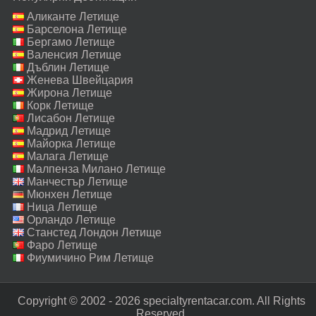
Аликанте Летище
Барселона Летище
Бергамо Летище
Валенсия Летище
Дъблин Летище
Женева Швейцария
Летище
Жирона Летище
Корк Летище
Лисабон Летище
Мадрид Летище
Майорка Летище
Малага Летище
Малпенза Милано Летище
Манчестър Летище
Мюнхен Летище
Ница Летище
Орландо Летище
Станстед Лондон Летище
Фаро Летище
Фиумичино Рим Летище
Copyright © 2002 - 2026 specialtyrentacar.com. All Rights
Reserved.‎