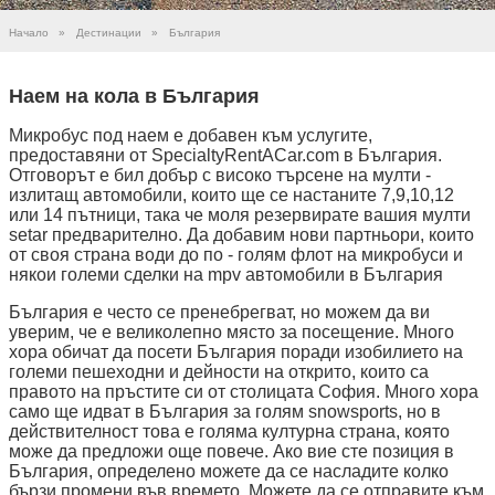
Начало
»
Дестинации
»
България
Наем на кола в България
Микробус под наем е добавен към услугите,
предоставяни от SpecialtyRentACar.com в България.
Отговорът е бил добър с високо търсене на мулти -
излитащ автомобили, които ще се настаните 7,9,10,12
или 14 пътници, така че моля резервирате вашия мулти
setar предварително. Да добавим нови партньори, които
от своя страна води до по - голям флот на микробуси и
някои големи сделки на mpv автомобили в България
България е често се пренебрегват, но можем да ви
уверим, че е великолепно място за посещение. Много
хора обичат да посети България поради изобилието на
големи пешеходни и дейности на открито, които са
правото на пръстите си от столицата София. Много хора
само ще идват в България за голям snowsports, но в
действителност това е голяма културна страна, която
може да предложи още повече. Ако вие сте позиция в
България, определено можете да се насладите колко
бързи промени във времето. Можете да се отправите към