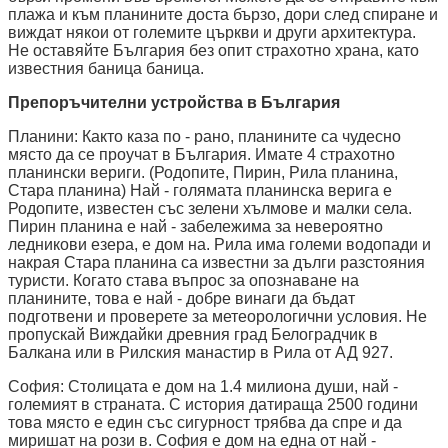
плажа и към планините доста бързо, дори след спиране и
виждат някои от големите църкви и други архитектура.
Не оставяйте България без опит страхотно храна, като
известния баница баница.
Препоръчителни устройства в България
Планини: Както каза по - рано, планините са чудесно
място да се проучат в България. Имате 4 страхотно
планински вериги. (Родопите, Пирин, Рила планина,
Стара планина) Най - голямата планинска верига е
Родопите, известен със зелени хълмове и малки села.
Пирин планина е най - забележима за невероятно
ледникови езера, е дом на. Рила има големи водопади и
накрая Стара планина са известни за дълги разстояния
туристи. Когато става въпрос за опознаване на
планините, това е най - добре винаги да бъдат
подготвени и проверете за метеорологични условия. Не
пропускай Виждайки древния град Белоградчик в
Балкана или в Рилския манастир в Рила от АД 927.
София: Столицата е дом на 1.4 милиона души, най -
големият в страната. С история датираща 2500 години
това място е един със сигурност трябва да спре и да
миришат на рози в. София е дом на една от най -