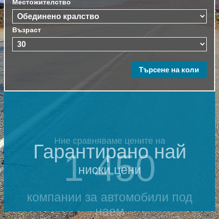
Местожителство
Възраст
Ние сравняваме цените на
Гарантирано най
1 450
ниски цени
компании за автомобили под
наем