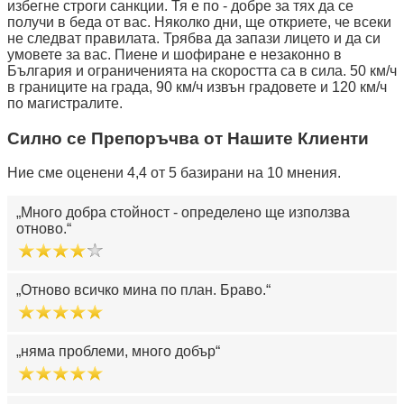
избегне строги санкции. Тя е по - добре за тях да се
получи в беда от вас. Няколко дни, ще откриете, че всеки
не следват правилата. Трябва да запази лицето и да си
умовете за вас. Пиене и шофиране е незаконно в
България и ограниченията на скоростта са в сила. 50 км/ч
в границите на града, 90 км/ч извън градовете и 120 км/ч
по магистралите.
Силно се Препоръчва от Нашите Клиенти
Ние сме оценени 4,4 от 5 базирани на 10 мнения.
Много добра стойност - определено ще използва
отново.
Отново всичко мина по план. Браво.
няма проблеми, много добър