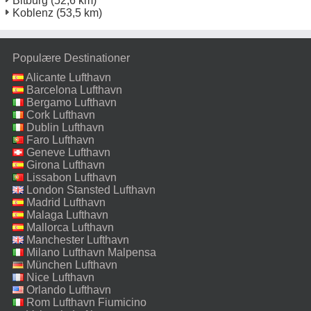
Bitburg
(52,6 km)
Koblenz
(53,5 km)
Populære Destinationer
Alicante Lufthavn
Barcelona Lufthavn
Bergamo Lufthavn
Cork Lufthavn
Dublin Lufthavn
Faro Lufthavn
Geneve Lufthavn
Girona Lufthavn
Lissabon Lufthavn
London Stansted Lufthavn
Madrid Lufthavn
Malaga Lufthavn
Mallorca Lufthavn
Manchester Lufthavn
Milano Lufthavn Malpensa
München Lufthavn
Nice Lufthavn
Orlando Lufthavn
Rom Lufthavn Fiumicino