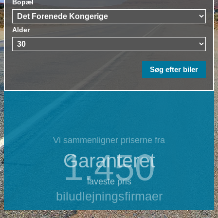
Bopæl
Alder
Vi sammenligner priserne fra
1.450
Garanteret
laveste pris
biludlejningsfirmaer