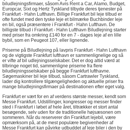
biludlejningsfirmaer, såsom Avis Rent a Car, Alamo, Budget,
Europcar, Sixt og Hertz Tyskland tilbyde deres tjenester på
Frankfurt - Hahn Lufthavn. Billige Frankfurt bil leje tilbud er
ofte fundet med den tyske leje et bilmærke Buchbinder leje
en bil, også præsentere i Frankfurt - Hahn Lufthavn. De
billigste tilbud i Frankfurt - Hahn Lufthavn Biludlejning starter
med priser fra omkring £140 for en 7 - dages leje af en lille
bybil, som en Peugeot 107, eller lignende.
Priserne på Biludlejning på lavpris Frankfurt - Hahn Lufthavn
og de vigtigste Frankfurt lufthavn er sammenlignelige og så
er vifte af bil udlejningsselskaber. Det er dog altid værd at
tilbringe noget tid, sammenligne priserne fra flere
biludlejningsselskaber på begge Frankfurt lufthavne.
Søgemaskiner bil leje tilbud, såsom Cartrawler Tyskland,
lader dig kontrollere tilgængeligheden og aktuelle priser fra
mange biludlejningsfirmaer på destinationen efter eget valg.
Frankfurt er vært for en af verdens største messer, kendt som
Messe Frankfurt. Udstillinger, kongresser og messer finder
sted i Frankfurt i løbet af hele året, tiltrækker et stort antal
besøgende, selv uden for de traditionelle højsæsonen om
sommeren. Når du reserverer din Frankfurt lejebil, være
opmærksom på, at de mest populære begivenheder af
Messe Frankfurt kan påvirke udbuddet af leje biler i den by