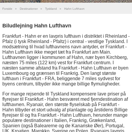
Forside
»
Destinationer
»
Tyskland
»
Hahn Lufthavn
Biludlejning Hahn Lufthavn
Frankfurt - Hahn er en lavpris lufthavn i distriktet i Rheinland -
Pfalz (i tysk Rheinland - Pfaltz) i central - vestlige Tyskland. I
modsætning til hvad lufthavnens navn antyder, er Frankfurt -
Hahn Lufthavn ikke meget tæt fra Frankfurt am Main.
Lufthavnen ligger i kommunen af Hahn, nær byen Kirchberg,
næsten 75 miles (122 km) vest for Frankfurt centrum. I
næsten samme afstand fra Frankfurt - Hahn Lufthavn er byen
Luxembourg og grænsen til Frankrig. Den langt største
lufthavn i Frankfurt - FRA, beliggende 7 miles sydvest for
byens centrum, tilbyder ikke mange billige flymuligheder.
For mange rejsende til Tyskland kompensere lave priser på
flyrejser til Frankfurt - Hahn besværet med fjerndestination af
lufthavnen. Ryanair, den største flyselskab på Frankfurt -
Hahn tilbyder et stort udvalg af planlagte og årstidens Billige
flyrejser til og fra Frankfurt - Hahn Lufthavn, herunder mange
populære destinationer i Italien, Frankrig, Grækenland,
Spanien (også Balearerne og de Kanariske Øer), Portugal,
UK, Kroatien, Marokko, Sverige og Polen. Ryanairs lavpris