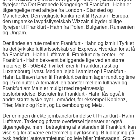
flyrejser fra Det Forenede Kongerige til Frankfurt - Hahn er
tilgængelige med afrejse fra London - Stansted og
Manchester. Den vigtigste konkurrent til Ryanair i Europa,
den ungarske lavprisflyselskab Wizzair, tilbyder billige
flyrejser til Frankfurt - Hahn fra Polen, Bulgarien, Rumænien
og Ungarn.
Der findes en rute mellem Frankfurt - Hahn og Izmir i Tyrkiet
fra det tyrkiske luftfartsselskab sol Express. Hvordan for at få
fra Frankfurt - Hahn Lufthavn til Frankfurt city center - er
Frankfurt - Hahn bekvemt beliggende lige ved en større
motorvej B - 50/E42, hvilket fører til Frankfurt i øst og
Luxembourg i vest. Med en lejebil samlet op i Frankfurt -
Hahn Lufthavn turen til Frankfurt centrum tager rundt og time
og 15 minutter. Alternativt, en transfer mellem lufthavn og
Frankfurt am Main er muligt med regelmæssig
busforbindelse. Busruter fra Frankfurt - Hahn fås også til
andre større tyske byer i området, for eksempel Koblenz,
Trier, Mainz og Koln, og Luxembourg og Metz.
Der er ingen direkte jernbaneforbindelse til Frankfurt - Hahn
Lufthavn. Taxier og private overførsel tjenester er også
tilgængelige, men i betragtning af afstanden til Frankfurt, kan
vise sig for at være en temmelig dyr løsning. Biludlejning på
tysk hedder 'autovermietung' og leje biler 'mietwagen'. Store