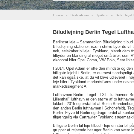
Forside
»
Destinationer
»
Tyskland
»
Berlin Tegel 
Biludlejning Berlin Tegel Lufth
Berlincar leje – Sammenlign Biludlejning tilbud 
Biludlejning stationer, især i større byer du vil 
nok, selskaber billeje i Tyskland, blandt dem A
tilbyder en blanding af meget små biler, som 
økonomi biler Opel Corsa, VW Polo, Seat Ibiza
I 2014, Opel Adam er ofte den mindste og den bil
billigste lejebil i Berlin, er du mest sandsynli
det kan også ske, at du vil blive udleveret i nø
leje biler i Tyskland markedsføres under navne 
markedssegment A.
Lufthavnen Berlin - Tegel - TXL - lufthavnen Ber
Lilienthal" lufthavn er den større af to lufthav
lukket i 2015 og erstattet af Berlin Brandenburg
den anden Berlin lufthavnen i Schönefeld), Tegel 
Berlin. Flyve til Berlin og drage fordel af konku
tilgængelig via Cartrawler Tyskland søgemaski
Billigste Berlin bil leje tilbud - leje en stor bi
grupper af rejsende besøger Berlin kan være int