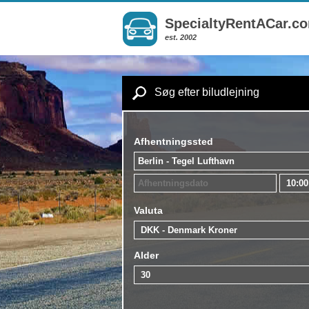
SpecialtyRentACar.c
est. 2002
Søg efter biludlejning
Afhentningssted
Valuta
Alder