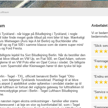
Lufthavn
avn
Anbefalet
Vi er bedøm
i Tyskland - når kigge på Biludlejning i Tyskland, i nogle
bedømmelse
til tider finde meget gode tilbud på mini biler til leje. Mærkeligt
vis Mietwagen (Avis leje A bil Berlin) og Buchbinder ofte
VW op og Fiat 500 i samme klasse som de større super mini/
Slick serv
 og Ford Fiesta.
ligste lejebil fra Sixt Biludlejning Berlin. Når du bestiller den
gt at blive tilbudt en VW Up, en Fiat 500, en Opel Adam, selvom
Fremragen
glerne til en VW Polo eller en Opel Corsa i stedet. De billigste
som Sparmobil eller Kleinwagen hører til den tyske bil leje
lin - Tegel - TXL, officielt benævnt Berlin Tegel "Otto
Endnu en 
ne, som betjener Tysklands hovedstad. Planlagt til at blive
 airport (i øjeblikket under opførelse i området støder op til
lufthavn er fortsat det vigtigste gateway for lufttrafikken til
rrencedygtige priser i Berlin - Tegel Lufthavn Biludlejning
Service va
ne.
l på næsten ingen ekstra omkostninger - familier eller større
eresseret i at leje en stor og komfortabel bil, som i Tegel
Fremragen