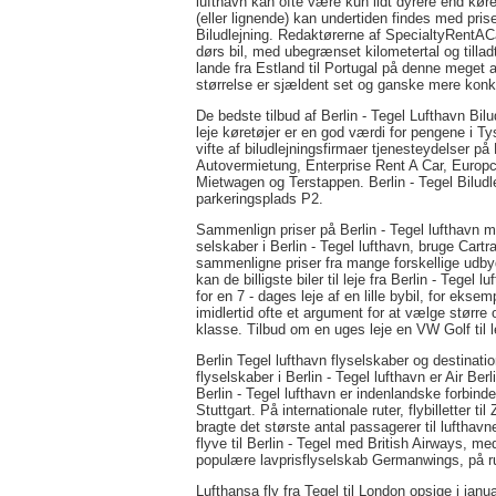
lufthavn kan ofte være kun lidt dyrere end kø
(eller lignende) kan undertiden findes med prise
Biludlejning. Redaktørerne af SpecialtyRentACa
dørs bil, med ubegrænset kilometertal og tillad
lande fra Estland til Portugal på denne meget att
størrelse er sjældent set og ganske mere kon
De bedste tilbud af Berlin - Tegel Lufthavn Bilu
leje køretøjer er en god værdi for pengene i Tys
vifte af biludlejningsfirmaer tjenesteydelser p
Autovermietung, Enterprise Rent A Car, Europca
Mietwagen og Terstappen. Berlin - Tegel Biludl
parkeringsplads P2.
Sammenlign priser på Berlin - Tegel lufthavn me
selskaber i Berlin - Tegel lufthavn, bruge Cartr
sammenligne priser fra mange forskellige udby
kan de billigste biler til leje fra Berlin - Tegel
for en 7 - dages leje af en lille bybil, for ekse
imidlertid ofte et argument for at vælge størr
klasse. Tilbud om en uges leje en VW Golf til le
Berlin Tegel lufthavn flyselskaber og destination
flyselskaber i Berlin - Tegel lufthavn er Air B
Berlin - Tegel lufthavn er indenlandske forbind
Stuttgart. På internationale ruter, flybilletter 
bragte det største antal passagerer til lufthav
flyve til Berlin - Tegel med British Airways, m
populære lavprisflyselskab Germanwings, på r
Lufthansa fly fra Tegel til London opsige i janu