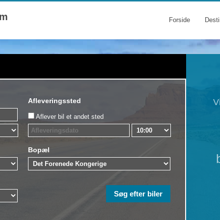
om
Forside
Desti
Afleveringssted
V
Aflever bil et andet sted
Bopæl