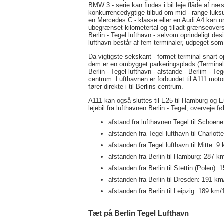
BMW 3 - serie kan findes i bil leje flåde af næs
konkurrencedygtige tilbud om mid - range luks
en Mercedes C - klasse eller en Audi A4 kan un
ubegrænset kilometertal og tilladt grænseoversk
Berlin - Tegel lufthavn - selvom oprindeligt desi
lufthavn består af fem terminaler, udpeget som
Da vigtigste sekskant - formet terminal snart opb
dem er en ombygget parkeringsplads (Terminal D
Berlin - Tegel lufthavn - afstande - Berlim - Teg
centrum. Lufthavnen er forbundet til A111 motor
fører direkte i til Berlins centrum.
A111 kan også sluttes til E25 til Hamburg og E5
lejebil fra lufthavnen Berlin - Tegel, overveje 
afstand fra lufthavnen Tegel til Schoene
afstanden fra Tegel lufthavn til Charlot
afstanden fra Tegel lufthavn til Mitte: 9
afstanden fra Berlin til Hamburg: 287 k
afstanden fra Berlin til Stettin (Polen):
afstanden fra Berlin til Dresden: 191 k
afstanden fra Berlin til Leipzig: 189 km
Tæt på Berlin Tegel Lufthavn