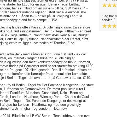
retøjer fra mindre klasser. Som et eksempel, en VW Passat
rne starter fra £135 for en uge i Berlin - Tegel Lufthavn
r.com, har set tilbud om en super - billige, VW Passat 4 -
t grænseoverskridende rejser til stort set alle europæiske
raktiv pris. Sådan lav - priser på Biludlejning i en fuld
Jeg har m
kurrencedygtig end for eksempel i USA.
service.
dlejning findes ofte i Passat Biludlejning klasse. Disse store
kland. Biludlejningsfirmaer i Berlin - Tegel lufthavn - en bred
å Belin - Tegel lufthavn, blandt dem: Avis Rent A Car, Budget
r, Hertz bil leje Tyskland, National/Alamo car Rental, Sixt
ejning centrum ligger i nærheden af Terminal E og
d Cartrawler - med sådan et stort udvalg af rent - a - car
awler, en internet - søgemaskine for Biludlejning at
dere og vælge den mest konkurrencedygtige tilbud. Normalt,
 lufthavn findes på Cartrawler med priser starter fra omkring £100
mpel en Peugeot 107 eller lignende. Den lille forskel i prisen er
e og mere komfortable køretøjer fra økonomi eller kompakte
je i Berlin - Tegel lufthavn starter på Cartrawler fra ca. £110.
er - fly til Berlin - Tegel fra Det Forenede Kongerige - de store
erlin, Lufthansa og Germanwings. De mest populære ruter i
elser til Frankfurt, München, Düsseldorf, Köln - Bonn og
til Zürich, London - Heathrow, Wien og Paris - Charles de Gaulle,
nen Berlin Tegel. I Det Forenede Kongerige er det muligt at
ed afrejse fra London - Heathrow, og med den growingly
uterne fra Birmingham og London - Heathrow.
ar 2014. Biludlejning i BMW Berlin - Tegel lufthavn - den nye