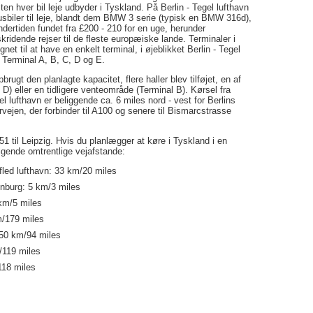
ten hver bil leje udbyder i Tyskland. På Berlin - Tegel lufthavn
usbiler til leje, blandt dem BMW 3 serie (typisk en BMW 316d),
dertiden fundet fra £200 - 210 for en uge, herunder
ridende rejser til de fleste europæiske lande. Terminaler i
gnet til at have en enkelt terminal, i øjeblikket Berlin - Tegel
 Terminal A, B, C, D og E.
rugt den planlagte kapacitet, flere haller blev tilføjet, en af
) eller en tidligere venteområde (Terminal B). Kørsel fra
el lufthavn er beliggende ca. 6 miles nord - vest for Berlins
vejen, der forbinder til A100 og senere til Bismarcstrasse
1 til Leipzig. Hvis du planlægger at køre i Tyskland i en
følgende omtrentlige vejafstande:
fled lufthavn: 33 km/20 miles
tenburg: 5 km/3 miles
 km/5 miles
m/179 miles
 150 km/94 miles
m/119 miles
/118 miles