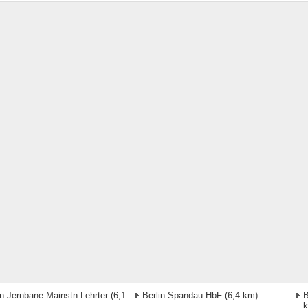
in Jernbane Mainstn Lehrter
(6,1
Berlin Spandau HbF
(6,4 km)
B