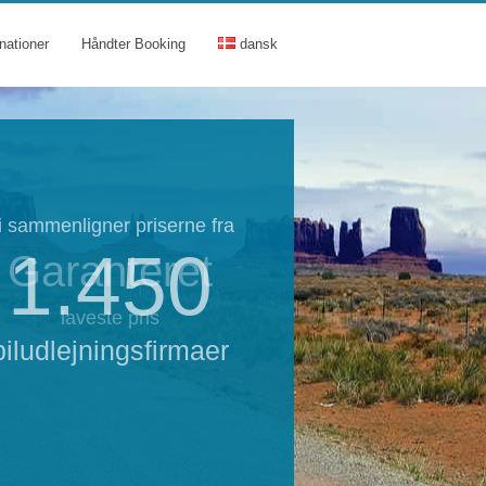
nationer
Håndter Booking
dansk
i sammenligner priserne fra
1.450
Garanteret
laveste pris
biludlejningsfirmaer