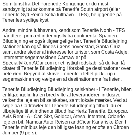
Som turist fra Det Forenede Kongerige er du mest
sandsynligt at ankomme på Tenerife South airport (eller
Tenerife Syd Reina Sofia lufthavn - TFS), beliggende på
Tenerifes sydlige kyst.
Andre, mindre lufthavnen, kendt som Tenerife North - TFS
håndterer primært indenrigsfly fra continental Spanien.
Biludlejning er også tilgængelige her. Tenerife Biludlejning
stationer kan også findes i øens hovedstad, Santa Cruz,
samt andre steder af interesse for turister, som Costa Adeje.
Internettet søgemaskinen Cartrawler på
SpecialtyRentACar.com er et nyttigt redskab, så du kan få
citater til Tenerife Biludlejning i forskellige destinationer over
hele øen. Begynd at skrive 'Tenerife' i feltet pick - up i
søgemaskinen og vælge en af destinationerne fra listen.
Tenerife Biludlejning Biludlejning selskaber - i Tenerife, bilen
er tilgængelig fra en bred vifte af leverandører, inklusive
velkendte leje en bil selskaber, samt lokale mærker. Ved at
søge på Cartrawler for Tenerife Biludlejning tilbud, du er
tilbøjelige til at indhente tilbud fra: Hertz Tenerife, Europcar,
Avis Rent - A - Car, Sixt, Goldcar, Atesa, Interrent, Orlando
leje en bil, Namcar Auto Reisen andCicar Kanariske Øer. I
Tenerife minibus leje den billigste løsning er ofte en Citroen
Jumper (9 pers).