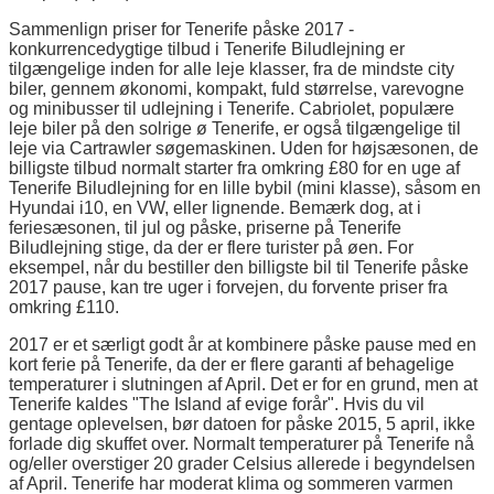
Sammenlign priser for Tenerife påske 2017 -
konkurrencedygtige tilbud i Tenerife Biludlejning er
tilgængelige inden for alle leje klasser, fra de mindste city
biler, gennem økonomi, kompakt, fuld størrelse, varevogne
og minibusser til udlejning i Tenerife. Cabriolet, populære
leje biler på den solrige ø Tenerife, er også tilgængelige til
leje via Cartrawler søgemaskinen. Uden for højsæsonen, de
billigste tilbud normalt starter fra omkring £80 for en uge af
Tenerife Biludlejning for en lille bybil (mini klasse), såsom en
Hyundai i10, en VW, eller lignende. Bemærk dog, at i
feriesæsonen, til jul og påske, priserne på Tenerife
Biludlejning stige, da der er flere turister på øen. For
eksempel, når du bestiller den billigste bil til Tenerife påske
2017 pause, kan tre uger i forvejen, du forvente priser fra
omkring £110.
2017 er et særligt godt år at kombinere påske pause med en
kort ferie på Tenerife, da der er flere garanti af behagelige
temperaturer i slutningen af April. Det er for en grund, men at
Tenerife kaldes "The Island af evige forår". Hvis du vil
gentage oplevelsen, bør datoen for påske 2015, 5 april, ikke
forlade dig skuffet over. Normalt temperaturer på Tenerife nå
og/eller overstiger 20 grader Celsius allerede i begyndelsen
af April. Tenerife har moderat klima og sommeren varmen