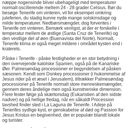
næppe nogensinde bliver ubehageligt med temperaturer
normalt oscillerende mellem 24 - 28 grader Celsius. Bør du
besøge Tenerife om vinteren, vil for eksempel omkring
juleferien, du stadig kunne nyde mange solskinsdage og
milde temperaturer. Nedbørsmængder, dog forventes i
Tenerife om vinteren. Bemærk venligst, at der er forskelle i
temperatur mellem de østlige (Santa Cruz de Tenerife) og
den vestlige del af øen (Buenavista del Norte). Normalt,
Tenerife klima er også meget mildere i området kysten end i
kraterets.
Påske i Tenerife - påske festligheder er en stor betydning i
den overvejende katolske Spanien, også på de Kanariske
Øer. Palmesøndag processioner er begyndelsen af påsken
sæsonen. Kendt som Donkey processioner (i hukommelse af
Jesus rider på et æsel i Jerusalem), tiltrækker Palmesøndag
processioner på Tenerife normalt store menneskemængder,
gennem deres åndelige men også kunstneriske dimension.
Flere fester følge på skærtorsdag (Eukaristien af den sidste
nadver) og på hellige fredag, når en såkaldt Procession
tavshed finder sted i La Laguna de Tenerife. I Adeje på
Tenerifes sydlige kyst, er genskabelse af død og Passion for
Jesus Kristus en begivenhed, der er populær blandt lokale
og turister.