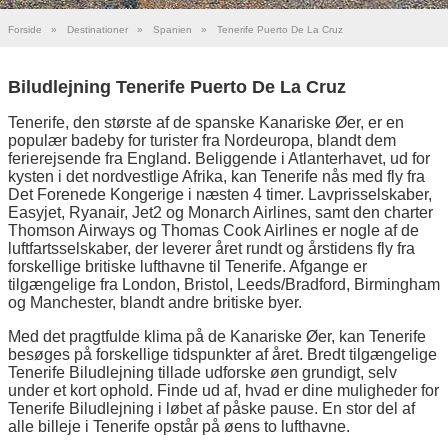
Forside
»
Destinationer
»
Spanien
»
Tenerife Puerto De La Cruz
Biludlejning Tenerife Puerto De La Cruz
Tenerife, den største af de spanske Kanariske Øer, er en
populær badeby for turister fra Nordeuropa, blandt dem
ferierejsende fra England. Beliggende i Atlanterhavet, ud for
kysten i det nordvestlige Afrika, kan Tenerife nås med fly fra
Det Forenede Kongerige i næsten 4 timer. Lavprisselskaber,
Easyjet, Ryanair, Jet2 og Monarch Airlines, samt den charter
Thomson Airways og Thomas Cook Airlines er nogle af de
luftfartsselskaber, der leverer året rundt og årstidens fly fra
forskellige britiske lufthavne til Tenerife. Afgange er
tilgængelige fra London, Bristol, Leeds/Bradford, Birmingham
og Manchester, blandt andre britiske byer.
Med det pragtfulde klima på de Kanariske Øer, kan Tenerife
besøges på forskellige tidspunkter af året. Bredt tilgængelige
Tenerife Biludlejning tillade udforske øen grundigt, selv
under et kort ophold. Finde ud af, hvad er dine muligheder for
Tenerife Biludlejning i løbet af påske pause. En stor del af
alle billeje i Tenerife opstår på øens to lufthavne.