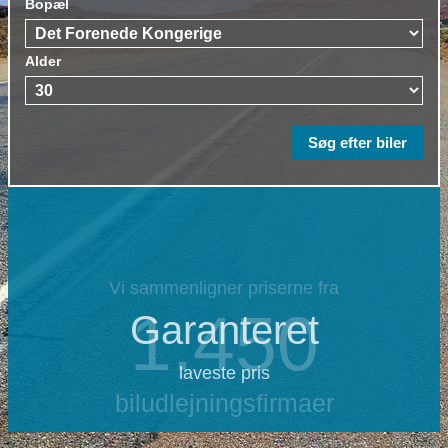
Bopæl
Alder
Vi sammenligner priserne fra
1.450
Garanteret
laveste pris
biludlejningsfirmaer