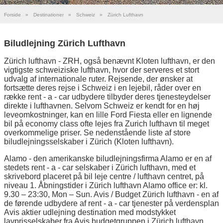
Forside
»
Destinationer
»
Schweiz
»
Zürich Lufthavn
Biludlejning Zürich Lufthavn
Zürich lufthavn - ZRH, også benævnt Kloten lufthavn, er den
vigtigste schweiziske lufthavn, hvor der serveres et stort
udvalg af internationale ruter. Rejsende, der ønsker at
fortsætte deres rejse i Schweiz i en lejebil, råder over en
række rent - a - car udbydere tilbyder deres tjenesteydelser
direkte i lufthavnen. Selvom Schweiz er kendt for en høj
leveomkostninger, kan en lille Ford Fiesta eller en lignende
bil på economy class ofte lejes fra Zurich lufthavn til meget
overkommelige priser. Se nedenstående liste af store
biludlejningsselskaber i Zürich (Kloten lufthavn).
Alamo - den amerikanske biludlejningsfirma Alamo er en af
stedets rent - a - car selskaber i Zürich lufthavn, med et
skrivebord placeret på bil leje centre / lufthavn centret, på
niveau 1. Åbningstider i Zürich lufthavn Alamo office er: kl.
9.30 – 23:30, Mon – Sun. Avis / Budget Zürich lufthavn - en af
de førende udbydere af rent - a - car tjenester på verdensplan
Avis aktier udlejning destination med modstykket
lavprisselskaber fra Avis budgetgruppen i Zürich lufthavn.