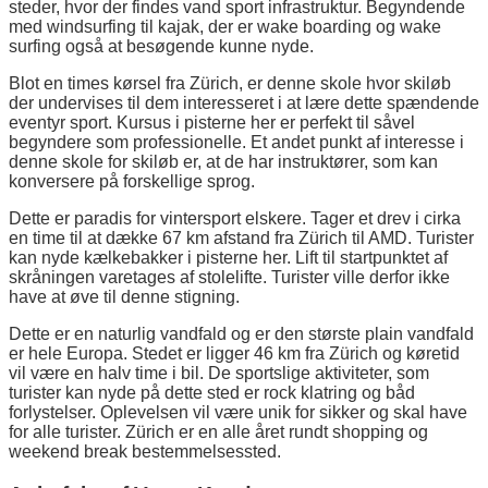
steder, hvor der findes vand sport infrastruktur. Begyndende
med windsurfing til kajak, der er wake boarding og wake
surfing også at besøgende kunne nyde.
Blot en times kørsel fra Zürich, er denne skole hvor skiløb
der undervises til dem interesseret i at lære dette spændende
eventyr sport. Kursus i pisterne her er perfekt til såvel
begyndere som professionelle. Et andet punkt af interesse i
denne skole for skiløb er, at de har instruktører, som kan
konversere på forskellige sprog.
Dette er paradis for vintersport elskere. Tager et drev i cirka
en time til at dække 67 km afstand fra Zürich til AMD. Turister
kan nyde kælkebakker i pisterne her. Lift til startpunktet af
skråningen varetages af stolelifte. Turister ville derfor ikke
have at øve til denne stigning.
Dette er en naturlig vandfald og er den største plain vandfald
er hele Europa. Stedet er ligger 46 km fra Zürich og køretid
vil være en halv time i bil. De sportslige aktiviteter, som
turister kan nyde på dette sted er rock klatring og båd
forlystelser. Oplevelsen vil være unik for sikker og skal have
for alle turister. Zürich er en alle året rundt shopping og
weekend break bestemmelsessted.