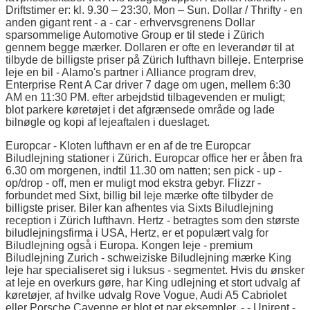
Driftstimer er: kl. 9.30 – 23:30, Mon – Sun. Dollar / Thrifty - en
anden gigant rent - a - car - erhvervsgrenens Dollar
sparsommelige Automotive Group er til stede i Zürich
gennem begge mærker. Dollaren er ofte en leverandør til at
tilbyde de billigste priser på Zürich lufthavn billeje. Enterprise
leje en bil - Alamo's partner i Alliance program drev,
Enterprise Rent A Car driver 7 dage om ugen, mellem 6:30
AM en 11:30 PM. efter arbejdstid tilbagevenden er muligt;
blot parkere køretøjet i det afgrænsede område og lade
bilnøgle og kopi af lejeaftalen i dueslaget.
Europcar - Kloten lufthavn er en af de tre Europcar
Biludlejning stationer i Zürich. Europcar office her er åben fra
6.30 om morgenen, indtil 11.30 om natten; sen pick - up -
op/drop - off, men er muligt mod ekstra gebyr. Flizzr -
forbundet med Sixt, billig bil leje mærke ofte tilbyder de
billigste priser. Biler kan afhentes via Sixts Biludlejning
reception i Zürich lufthavn. Hertz - betragtes som den største
biludlejningsfirma i USA, Hertz, er et populært valg for
Biludlejning også i Europa. Kongen leje - premium
Biludlejning Zurich - schweiziske Biludlejning mærke King
leje har specialiseret sig i luksus - segmentet. Hvis du ønsker
at leje en overkurs gøre, har King udlejning et stort udvalg af
køretøjer, af hvilke udvalg Rove Vogue, Audi A5 Cabriolet
eller Porsche Cayenne er blot et par eksempler. - - Unirent -