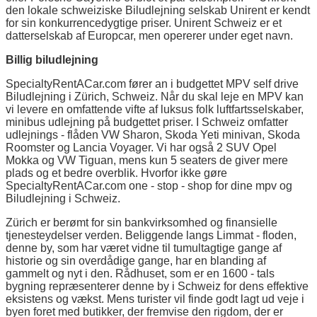
den lokale schweiziske Biludlejning selskab Unirent er kendt
for sin konkurrencedygtige priser. Unirent Schweiz er et
datterselskab af Europcar, men opererer under eget navn.
Billig biludlejning
SpecialtyRentACar.com fører an i budgettet MPV self drive
Biludlejning i Zürich, Schweiz. Når du skal leje en MPV kan
vi levere en omfattende vifte af luksus folk luftfartsselskaber,
minibus udlejning på budgettet priser. I Schweiz omfatter
udlejnings - flåden VW Sharon, Skoda Yeti minivan, Skoda
Roomster og Lancia Voyager. Vi har også 2 SUV Opel
Mokka og VW Tiguan, mens kun 5 seaters de giver mere
plads og et bedre overblik. Hvorfor ikke gøre
SpecialtyRentACar.com one - stop - shop for dine mpv og
Biludlejning i Schweiz.
Zürich er berømt for sin bankvirksomhed og finansielle
tjenesteydelser verden. Beliggende langs Limmat - floden,
denne by, som har været vidne til tumultagtige gange af
historie og sin overdådige gange, har en blanding af
gammelt og nyt i den. Rådhuset, som er en 1600 - tals
bygning repræsenterer denne by i Schweiz for dens effektive
eksistens og vækst. Mens turister vil finde godt lagt ud veje i
byen foret med butikker, der fremvise den rigdom, der er