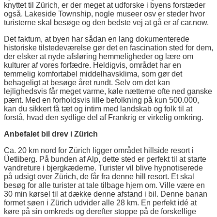
knyttet til Zürich, er der meget at udforske i byens forstæder
også. Lakeside Township, nogle museer osv er steder hvor
turisterne skal besøge og den bedste vej at gå er af car.now.
Det faktum, at byen har sådan en lang dokumenterede
historiske tilstedeværelse gør det en fascination sted for dem,
der elsker at nyde afsløring hemmeligheder og lære om
kulturer af vores forfædre. Heldigvis, området har en
temmelig komfortabel middelhavsklima, som gør det
behageligt at besøge året rundt. Selv om det kan
lejlighedsvis får meget varme, køle nætterne ofte ned ganske
pænt. Med en forholdsvis lille befolkning på kun 500.000,
kan du sikkert få tæt og intim med landskab og folk til at
forstå, hvad den sydlige del af Frankrig er virkelig omkring.
Anbefalet bil drev i Zürich
Ca. 20 km nord for Zürich ligger området hillside resort i
Üetliberg. På bunden af Alp, dette sted er perfekt til at starte
vandreture i bjergkæderne. Turister vil blive hypnotiserede
på udsigt over Zürich, de får fra denne hill resort. Et skal
besøg for alle turister at tale tilbage hjem om. Ville være en
30 min kørsel til at dække denne afstand i bil. Denne banan
formet søen i Zürich udvider alle 28 km. En perfekt idé at
køre på sin omkreds og derefter stoppe på de forskellige