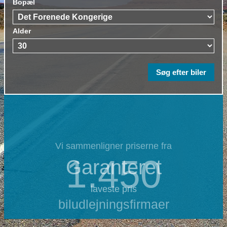
Bopæl
Alder
Vi sammenligner priserne fra
1.450
Garanteret
laveste pris
biludlejningsfirmaer