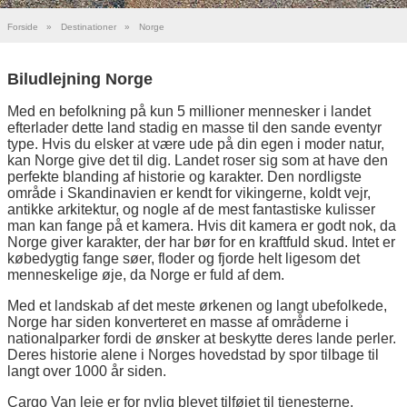
Forside
»
Destinationer
»
Norge
Biludlejning Norge
Med en befolkning på kun 5 millioner mennesker i landet
efterlader dette land stadig en masse til den sande eventyr
type. Hvis du elsker at være ude på din egen i moder natur,
kan Norge give det til dig. Landet roser sig som at have den
perfekte blanding af historie og karakter. Den nordligste
område i Skandinavien er kendt for vikingerne, koldt vejr,
antikke arkitektur, og nogle af de mest fantastiske kulisser
man kan fange på et kamera. Hvis dit kamera er godt nok, da
Norge giver karakter, der har bør for en kraftfuld skud. Intet er
købedygtig fange søer, floder og fjorde helt ligesom det
menneskelige øje, da Norge er fuld af dem.
Med et landskab af det meste ørkenen og langt ubefolkede,
Norge har siden konverteret en masse af områderne i
nationalparker fordi de ønsker at beskytte deres lande perler.
Deres historie alene i Norges hovedstad by spor tilbage til
langt over 1000 år siden.
Cargo Van leje er for nylig blevet tilføjet til tjenesterne,