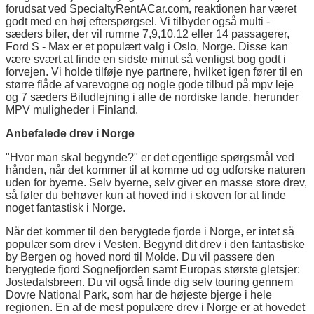
forudsat ved SpecialtyRentACar.com, reaktionen har været
godt med en høj efterspørgsel. Vi tilbyder også multi -
sæders biler, der vil rumme 7,9,10,12 eller 14 passagerer,
Ford S - Max er et populært valg i Oslo, Norge. Disse kan
være svært at finde en sidste minut så venligst bog godt i
forvejen. Vi holde tilføje nye partnere, hvilket igen fører til en
større flåde af varevogne og nogle gode tilbud på mpv leje
og 7 sæders Biludlejning i alle de nordiske lande, herunder
MPV muligheder i Finland.
Anbefalede drev i Norge
"Hvor man skal begynde?" er det egentlige spørgsmål ved
hånden, når det kommer til at komme ud og udforske naturen
uden for byerne. Selv byerne, selv giver en masse store drev,
så føler du behøver kun at hoved ind i skoven for at finde
noget fantastisk i Norge.
Når det kommer til den berygtede fjorde i Norge, er intet så
populær som drev i Vesten. Begynd dit drev i den fantastiske
by Bergen og hoved nord til Molde. Du vil passere den
berygtede fjord Sognefjorden samt Europas største gletsjer:
Jostedalsbreen. Du vil også finde dig selv touring gennem
Dovre National Park, som har de højeste bjerge i hele
regionen. En af de mest populære drev i Norge er at hovedet