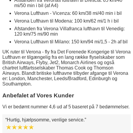
Afstanden fra Veronas lufthavn til Brescia: 65 km/40
mi/50 min i bil (af A4)
Verona Lufthavn - Vicenza: 60 km/38 mi/40 min i bil
Verona Lufthavn til Modena: 100 km/62 mi/1 h i bil
Afstanden fra Verona Villafranca lufthavn til Venedig:
120 km/75 mi/90 min
Verona Lufthavn til Milano: 150 km/94 mi/1,5 - 2h af bil
UK ruter til Verona - fly fra Det Forenede Kongerige til Verona
Lufthavn er tilgængelig fra en lang række flyselskaber som
British Airways, Flyby, Jet2, Monarch Airlines og også
chartret luftfartsselskaber Thomas Cook og Thomson
Airways. Blandt britiske lufthavne tilbyder afgange til Verona
er: London, Manchester, Leeds/Bradford, Edinburgh og
Southampton.
Anbefalet af Vores Kunder
Vi er bedømt nummer 4,6 ud af 5 baseret på 7 bedømmelser.
Hurtig, hjælpsomme, venlige service.