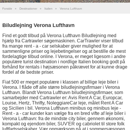
Forside
»
Destinationer
»
Italien
»
Verona Lufthavn
Biludlejning Verona Lufthavn
Find et godt tilbud på Verona Lufthavn Biludlejning med
hjælp fra Cartrawler søgemaskinen. CarTrawler viser tilbud
fra mange rent - a - car selskaber giver mulighed for at
sammenligne priser og lejebetingelser og at bestille de mest
fordelagtige tilbud online. I Verona, er meget ligesom i andre
populære turist destination i nordlige Italien booking godt på
forhånd for rentals i højsæsonen påkrævet for at kunne drage
fordel af de bedste priser.
Fiat 500 er meget populære i klassen af billige leje biler i
Verona. I flåde off alle større biludlejningsfirmaer i Verona
Lufthavn. Blandt Verona Lufthavn biludlejningsfirmaer, som
samarbejder med Cartrawler er: Avis Rent A Car, Europcar,
Louise, Hertz, Thrifty, NoleggiareCar leje, målet Rent A Car
og Sicilien i bil. Verona Lufthavn minibus og minibus leje -
Rent - a - car kunder kan vælge fra en bred vifte af leje biler i
Verona Lufthavn: fra de mindste city biler, gennem økonomi,
kompakt og ejendom biler, SUV'ER og cabriolet til store folk
luftfartsselskaber. Vær opmærksom på at i sommersæsonen