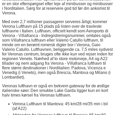
er en stor efterspørgsel efter leje af minibusser og minibusser
i Norditalien. Sørg for at reservere god tid før din ankomst til
Verona.
Med over 2,7 millioner passagerer serveres årligt, kommer
Verona Lufthavn på 15 plads på listen over de travleste
lufthavne i Italien. Lufthavn, officielt kendt som Aeroporto di
Verona - Villafranca - Indregistreringsnummer, omtales også
som Villafranca lufthavn eller Valerio Catullo lufthavn, til
minde om en berømt romersk digter bor i Verona, Gaio
Valerio Catullo. Lufthavnen, beliggende ca. 7,5 miles sydvest
for Veronas centrum, bruges ofte ikke kun ved rejser inden for
regionen Veneto. Nærhed af to store motorveje, A4 og A22
tillader og nem adgang fra Verona - Villafranca lufthavn til
flere større destinationer i Norditalien: Padova, Vicenza e
Venedig (i Veneto), men også Brescia, Mantova og Milano (i
Lombardiet).
Veronas lufthavn er også en bekvem gateway for de østlige
italienske søer. Den smukke Lake Garda ligger kun en kort
halv times kørsel fra Veronas lufthavn.
Verona Lufthavn til Mantova: 45 km/28 mi/35 min i bil
(af A22)