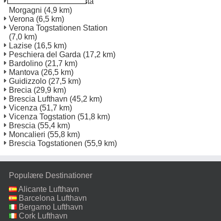
Verona Via Giambattista
Morgagni
(4,9 km)
Verona
(6,5 km)
Verona Togstationen Station
(7,0 km)
Lazise
(16,5 km)
Peschiera del Garda
(17,2 km)
Bardolino
(21,7 km)
Mantova
(26,5 km)
Guidizzolo
(27,5 km)
Brecia
(29,9 km)
Brescia Lufthavn
(45,2 km)
Vicenza
(51,7 km)
Vicenza Togstation
(51,8 km)
Brescia
(55,4 km)
Moncalieri
(55,8 km)
Brescia Togstationen
(55,9 km)
Populære Destinationer
Alicante Lufthavn
Barcelona Lufthavn
Bergamo Lufthavn
Cork Lufthavn