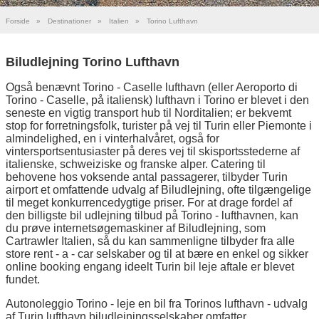
Forside
»
Destinationer
»
Italien
»
Torino Lufthavn
Biludlejning Torino Lufthavn
Også benævnt Torino - Caselle lufthavn (eller Aeroporto di
Torino - Caselle, på italiensk) lufthavn i Torino er blevet i den
seneste en vigtig transport hub til Norditalien; er bekvemt
stop for forretningsfolk, turister på vej til Turin eller Piemonte i
almindelighed, en i vinterhalvåret, også for
vintersportsentusiaster på deres vej til skisportsstederne af
italienske, schweiziske og franske alper. Catering til
behovene hos voksende antal passagerer, tilbyder Turin
airport et omfattende udvalg af Biludlejning, ofte tilgængelige
til meget konkurrencedygtige priser. For at drage fordel af
den billigste bil udlejning tilbud på Torino - lufthavnen, kan
du prøve internetsøgemaskiner af Biludlejning, som
Cartrawler Italien, så du kan sammenligne tilbyder fra alle
store rent - a - car selskaber og til at bære en enkel og sikker
online booking engang ideelt Turin bil leje aftale er blevet
fundet.
Autonoleggio Torino - leje en bil fra Torinos lufthavn - udvalg
af Turin lufthavn biludlejningsselskaber omfatter