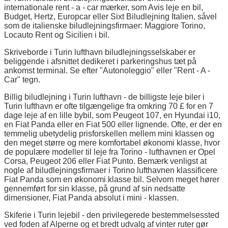
internationale rent - a - car mærker, som Avis leje en bil,
Budget, Hertz, Europcar eller Sixt Biludlejning Italien, såvel
som de italienske biludlejningsfirmaer: Maggiore Torino,
Locauto Rent og Sicilien i bil.
Skriveborde i Turin lufthavn biludlejningsselskaber er
beliggende i afsnittet dedikeret i parkeringshus tæt på
ankomst terminal. Se efter "Autonoleggio" eller "Rent - A -
Car" tegn.
Billig biludlejning i Turin lufthavn - de billigste leje biler i
Turin lufthavn er ofte tilgængelige fra omkring 70 £ for en 7
dage leje af en lille bybil, som Peugeot 107, en Hyundai i10,
en Fiat Panda eller en Fiat 500 eller lignende. Ofte, er der en
temmelig ubetydelig prisforskellen mellem mini klassen og
den meget større og mere komfortabel økonomi klasse, hvor
de populære modeller til leje fra Torino - lufthavnen er Opel
Corsa, Peugeot 206 eller Fiat Punto. Bemærk venligst at
nogle af biludlejningsfirmaer i Torino lufthavnen klassificere
Fiat Panda som en økonomi klasse bil. Selvom meget hører
gennemført for sin klasse, på grund af sin nedsatte
dimensioner, Fiat Panda absolut i mini - klassen.
Skiferie i Turin lejebil - den privilegerede bestemmelsessted
ved foden af Alperne og et bredt udvalg af vinter ruter gør