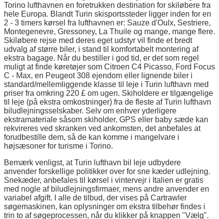
Torino lufthavnen en foretrukken destination for skiløbere fra
hele Europa. Blandt Turin skisportssteder ligger inden for en
2 - 3 timers kørsel fra lufthavnen er: Sauze d'Oulx, Sestriere,
Montegenevre, Gressoney, La Thuile og mange, mange flere.
Skiløbere rejse med deres eget udstyr vil finde et bredt
udvalg af større biler, i stand til komfortabelt montering af
ekstra bagage. Når du bestiller i god tid, er det som regel
muligt at finde køretøjer som Citroen C4 Picasso, Ford Focus
C - Max, en Peugeot 308 ejendom eller lignende biler i
standard/mellemliggende klasse til leje i Turin lufthavn med
priser fra omkring 220 £ om ugen. Skiholdere er tilgængelige
til leje (på ekstra omkostninger) fra de fleste af Turin lufthavn
biludlejningsselskaber. Selv om enhver yderligere
ekstramateriale såsom skiholder, GPS eller baby sæde kan
rekvireres ved skranken ved ankomsten, det anbefales at
forudbestille dem, så de kan komme i mangelvare i
højsæsoner for turisme i Torino.
Bemærk venligst, at Turin lufthavn bil leje udbydere
anvender forskellige politikker over for sne kæder udlejning.
Snekæder, anbefales til kørsel i vintervejr i Italien er gratis
med nogle af biludlejningsfirmaer, mens andre anvender en
variabel afgift. I alle de tilbud, der vises på Cartrawler
søgemaskinen, kan oplysninger om ekstra tilbehør findes i
trin to af søgeprocessen, når du klikker på knappen "Vælg".