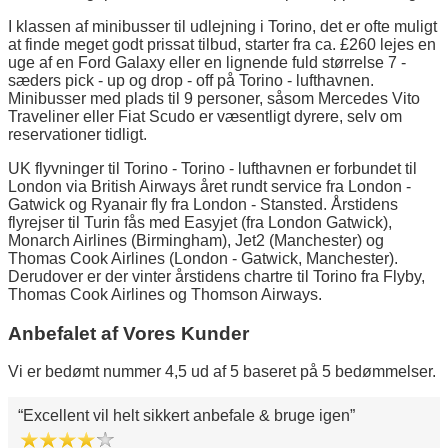
I klassen af minibusser til udlejning i Torino, det er ofte muligt
at finde meget godt prissat tilbud, starter fra ca. £260 lejes en
uge af en Ford Galaxy eller en lignende fuld størrelse 7 -
sæders pick - up og drop - off på Torino - lufthavnen.
Minibusser med plads til 9 personer, såsom Mercedes Vito
Traveliner eller Fiat Scudo er væsentligt dyrere, selv om
reservationer tidligt.
UK flyvninger til Torino - Torino - lufthavnen er forbundet til
London via British Airways året rundt service fra London -
Gatwick og Ryanair fly fra London - Stansted. Årstidens
flyrejser til Turin fås med Easyjet (fra London Gatwick),
Monarch Airlines (Birmingham), Jet2 (Manchester) og
Thomas Cook Airlines (London - Gatwick, Manchester).
Derudover er der vinter årstidens chartre til Torino fra Flyby,
Thomas Cook Airlines og Thomson Airways.
Anbefalet af Vores Kunder
Vi er bedømt nummer 4,5 ud af 5 baseret på 5 bedømmelser.
Excellent vil helt sikkert anbefale & bruge igen