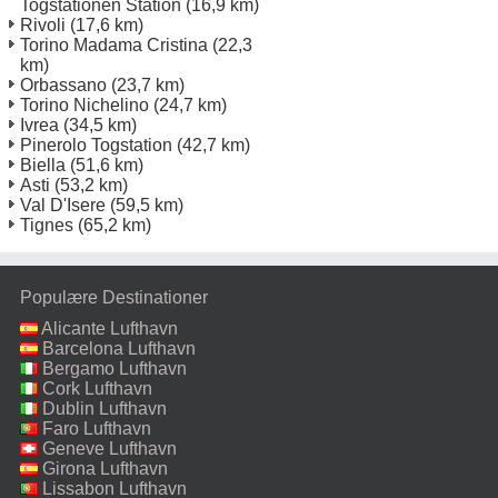
Togstationen Station
(16,9 km)
Rivoli
(17,6 km)
Torino Madama Cristina
(22,3
km)
Orbassano
(23,7 km)
Torino Nichelino
(24,7 km)
Ivrea
(34,5 km)
Pinerolo Togstation
(42,7 km)
Biella
(51,6 km)
Asti
(53,2 km)
Val D'Isere
(59,5 km)
Tignes
(65,2 km)
Populære Destinationer
Alicante Lufthavn
Barcelona Lufthavn
Bergamo Lufthavn
Cork Lufthavn
Dublin Lufthavn
Faro Lufthavn
Geneve Lufthavn
Girona Lufthavn
Lissabon Lufthavn