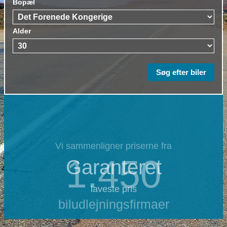
Bopæl
Alder
Vi sammenligner priserne fra
1.450
Garanteret
laveste pris
biludlejningsfirmaer