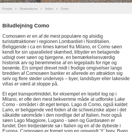
Forside
»
Destinationer
»
Italien
»
Como
Biludlejning Como
Comosøen er en af de mest populære og alsidig
turistattraktioner i regionen Lombardiet i Norditalien.
Beliggende i ca en times kørsel fra Milano, er Como søen
kendt for sin uparalleled skønhed, tilbyder en betagende
udsigt over søen og bjergene, en bemærkelsesværdig
historisk arv og berømmelse af en legeplads for rige og
berømte. En simpel drevet midt i frodige omgivelser langs
bredden af Comosøen banker er allerede en attraktion sig
selv og flere steder undervejs – byer, landsbyer eller lakeside
villas er værd at stoppe på.
Et eget transportmiddel, for eksempel en lejebil tog op i
Milano, er ofte den mest bekvemme måde at udforske Lake
Como - området i dit eget tempo. Lago di Como, også kaldet
Lario, er beliggende ved foden af de schweiziske alper i det
såkaldte søområde i den nordlige del af Italien, hvor også
søen Lago Maggiore, Lugano - søen og Gardasøen er
fundet. Den tredjestørste sø i Italien og en af de dybeste i
Europa, Comosøen er formet som en omvendt 'Y' brev. Byen