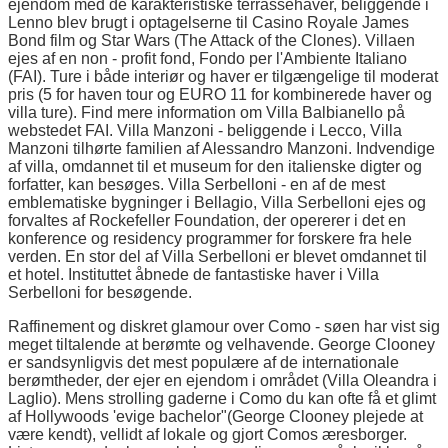
ejendom med de karakteristiske terrassehaver, beliggende i
Lenno blev brugt i optagelserne til Casino Royale James
Bond film og Star Wars (The Attack of the Clones). Villaen
ejes af en non - profit fond, Fondo per l'Ambiente Italiano
(FAI). Ture i både interiør og haver er tilgængelige til moderat
pris (5 for haven tour og EURO 11 for kombinerede haver og
villa ture). Find mere information om Villa Balbianello på
webstedet FAI. Villa Manzoni - beliggende i Lecco, Villa
Manzoni tilhørte familien af Alessandro Manzoni. Indvendige
af villa, omdannet til et museum for den italienske digter og
forfatter, kan besøges. Villa Serbelloni - en af de mest
emblematiske bygninger i Bellagio, Villa Serbelloni ejes og
forvaltes af Rockefeller Foundation, der opererer i det en
konference og residency programmer for forskere fra hele
verden. En stor del af Villa Serbelloni er blevet omdannet til
et hotel. Instituttet åbnede de fantastiske haver i Villa
Serbelloni for besøgende.
Raffinement og diskret glamour over Como - søen har vist sig
meget tiltalende at berømte og velhavende. George Clooney
er sandsynligvis det mest populære af de internationale
berømtheder, der ejer en ejendom i området (Villa Oleandra i
Laglio). Mens strolling gaderne i Como du kan ofte få et glimt
af Hollywoods 'evige bachelor"(George Clooney plejede at
være kendt), vellidt af lokale og gjort Comos æresborger.