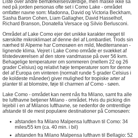
Liste over andre bemærkelsesværdige, men måske ikke så
ned på jorden personas ofte set i Como Lake - området
omfatter navne som: Madonna, David og Victoria Beckham,
Sasha Baron Cohen, Liam Gallagher, David Hasselhof,
Richard Branson, Donatella Versace og Silvio Berlusconi.
Området af Lake Como ejer det unikke karakter meget til
særskilte mikroklimaet af denne del af Lombardiet. Trods sin
nærhed til Alperne har Comosøen en mild, Mediterranean -
lignende klima. Vejret i Lake Como område er svækket af
tilstedeværelsen af den store vandmasse på over 56 kvm.
Behagelige temperaturer om sommeren (mellem 22 og 26
grader Celsius) og relativt høje temperaturer som for denne
del af Europa om vinteren (normalt runde 5 grader Celsius i
de koldeste måneder) giver mulighed for tropiske arter af
planter til at blomstre, føje til charmen af Como - søen.
Lake Como - området kan nemt nås fra Milano, samt fra alle
tre lufthavne betjener Milano - området. Hvis du picking din
lejebil i en af Milanos lufthavne, se nedenfor de omtrentlige
afstande til de mest populære destinationer på Comosøen:
afstanden fra Milano Malpensa lufthavn til Como: 34
miles/55 km (ca. 40 min. i bil)
afstanden fra Milano Malpensa lufthavn til Bellagio: 52