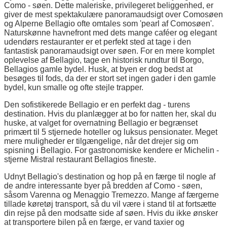
Como - søen. Dette maleriske, privilegeret beliggenhed, er
giver de mest spektakulære panoramaudsigt over Comosøen
og Alperne Bellagio ofte omtales som 'pearl af Comosøen'.
Naturskønne havnefront med dets mange caféer og elegant
udendørs restauranter er et perfekt sted at tage i den
fantastisk panoramaudsigt over søen. For en mere komplet
oplevelse af Bellagio, tage en historisk rundtur til Borgo,
Bellagios gamle bydel. Husk, at byen er dog bedst at
besøges til fods, da der er stort set ingen gader i den gamle
bydel, kun smalle og ofte stejle trapper.
Den sofistikerede Bellagio er en perfekt dag - turens
destination. Hvis du planlægger at bo for natten her, skal du
huske, at valget for overnatning Bellagio er begrænset
primært til 5 stjernede hoteller og luksus pensionater. Meget
mere muligheder er tilgængelige, når det drejer sig om
spisning i Bellagio. For gastronomiske kendere er Michelin -
stjerne Mistral restaurant Bellagios fineste.
Udnyt Bellagio's destination og hop på en færge til nogle af
de andre interessante byer på bredden af Como - søen,
såsom Varenna og Menaggio Tremezzo. Mange af færgerne
tillade køretøj transport, så du vil være i stand til at fortsætte
din rejse på den modsatte side af søen. Hvis du ikke ønsker
at transportere bilen på en færge, er vand taxier og