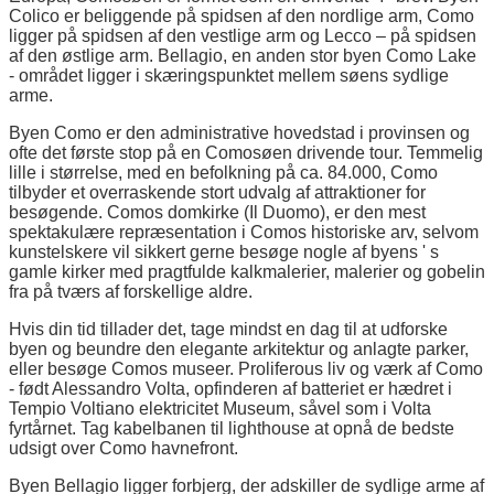
Colico er beliggende på spidsen af den nordlige arm, Como
ligger på spidsen af den vestlige arm og Lecco – på spidsen
af den østlige arm. Bellagio, en anden stor byen Como Lake
- området ligger i skæringspunktet mellem søens sydlige
arme.
Byen Como er den administrative hovedstad i provinsen og
ofte det første stop på en Comosøen drivende tour. Temmelig
lille i størrelse, med en befolkning på ca. 84.000, Como
tilbyder et overraskende stort udvalg af attraktioner for
besøgende. Comos domkirke (Il Duomo), er den mest
spektakulære repræsentation i Comos historiske arv, selvom
kunstelskere vil sikkert gerne besøge nogle af byens ' s
gamle kirker med pragtfulde kalkmalerier, malerier og gobelin
fra på tværs af forskellige aldre.
Hvis din tid tillader det, tage mindst en dag til at udforske
byen og beundre den elegante arkitektur og anlagte parker,
eller besøge Comos museer. Proliferous liv og værk af Como
- født Alessandro Volta, opfinderen af batteriet er hædret i
Tempio Voltiano elektricitet Museum, såvel som i Volta
fyrtårnet. Tag kabelbanen til lighthouse at opnå de bedste
udsigt over Como havnefront.
Byen Bellagio ligger forbjerg, der adskiller de sydlige arme af