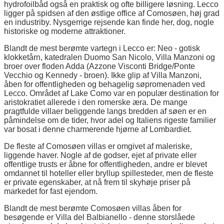
hydrofoilbåd også en praktisk og ofte billigere løsning. Lecco
ligger på spidsen af den østlige office af Comosøen, høj grad
en industriby. Nysgerrige rejsende kan finde her, dog, nogle
historiske og moderne attraktioner.
Blandt de mest berømte vartegn i Lecco er: Neo - gotisk
klokketårn, katedralen Duomo San Nicolo, Villa Manzoni og
broer over floden Adda (Azzone Visconti Bridge/Ponte
Vecchio og Kennedy - broen). Ikke glip af Villa Manzoni,
åben for offentligheden og behagelig søpromenaden ved
Lecco. Området af Lake Como var en populær destination for
aristokratiet allerede i den romerske æra. De mange
pragtfulde villaer beliggende langs bredden af søen er en
påmindelse om de tider, hvor adel og Italiens rigeste familier
var bosat i denne charmerende hjørne af Lombardiet.
De fleste af Comosøen villas er omgivet af maleriske,
liggende haver. Nogle af de godser, ejet af private eller
offentlige trusts er åbne for offentligheden, andre er blevet
omdannet til hoteller eller bryllup spillesteder, men de fleste
er private egenskaber, at nå frem til skyhøje priser på
markedet for fast ejendom.
Blandt de mest berømte Comosøen villas åben for
besøgende er Villa del Balbianello - denne storslåede