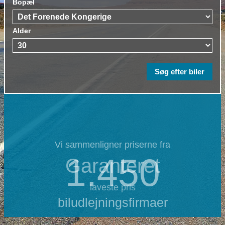
Bopæl
Alder
Vi sammenligner priserne fra
1.450
Garanteret
laveste pris
biludlejningsfirmaer