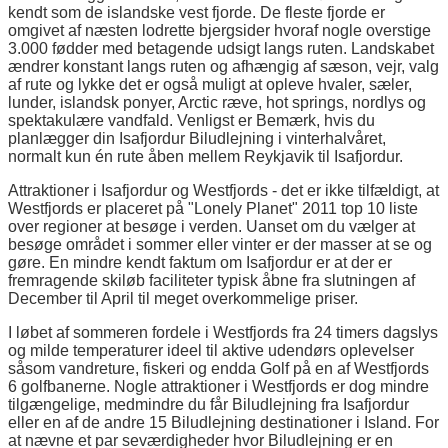
kendt som de islandske vest fjorde. De fleste fjorde er
omgivet af næsten lodrette bjergsider hvoraf nogle overstige
3.000 fødder med betagende udsigt langs ruten. Landskabet
ændrer konstant langs ruten og afhængig af sæson, vejr, valg
af rute og lykke det er også muligt at opleve hvaler, sæler,
lunder, islandsk ponyer, Arctic ræve, hot springs, nordlys og
spektakulære vandfald. Venligst er Bemærk, hvis du
planlægger din Isafjordur Biludlejning i vinterhalvåret,
normalt kun én rute åben mellem Reykjavik til Isafjordur.
Attraktioner i Isafjordur og Westfjords - det er ikke tilfældigt, at
Westfjords er placeret på "Lonely Planet" 2011 top 10 liste
over regioner at besøge i verden. Uanset om du vælger at
besøge området i sommer eller vinter er der masser at se og
gøre. En mindre kendt faktum om Isafjordur er at der er
fremragende skiløb faciliteter typisk åbne fra slutningen af
December til April til meget overkommelige priser.
I løbet af sommeren fordele i Westfjords fra 24 timers dagslys
og milde temperaturer ideel til aktive udendørs oplevelser
såsom vandreture, fiskeri og endda Golf på en af Westfjords
6 golfbanerne. Nogle attraktioner i Westfjords er dog mindre
tilgængelige, medmindre du får Biludlejning fra Isafjordur
eller en af de andre 15 Biludlejning destinationer i Island. For
at nævne et par seværdigheder hvor Biludlejning er en