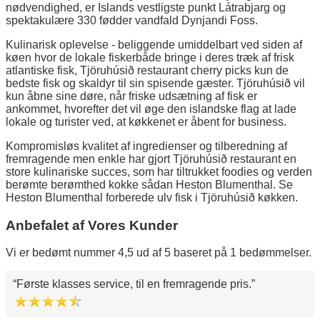
nødvendighed, er Islands vestligste punkt Látrabjarg og
spektakulære 330 fødder vandfald Dynjandi Foss.
Kulinarisk oplevelse - beliggende umiddelbart ved siden af
køen hvor de lokale fiskerbåde bringe i deres træk af frisk
atlantiske fisk, Tjöruhúsið restaurant cherry picks kun de
bedste fisk og skaldyr til sin spisende gæster. Tjöruhúsið vil
kun åbne sine døre, når friske udsætning af fisk er
ankommet, hvorefter det vil øge den islandske flag at lade
lokale og turister ved, at køkkenet er åbent for business.
Kompromisløs kvalitet af ingredienser og tilberedning af
fremragende men enkle har gjort Tjöruhúsið restaurant en
store kulinariske succes, som har tiltrukket foodies og verden
berømte berømthed kokke sådan Heston Blumenthal. Se
Heston Blumenthal forberede ulv fisk i Tjöruhúsið køkken.
Anbefalet af Vores Kunder
Vi er bedømt nummer 4,5 ud af 5 baseret på 1 bedømmelser.
Første klasses service, til en fremragende pris.