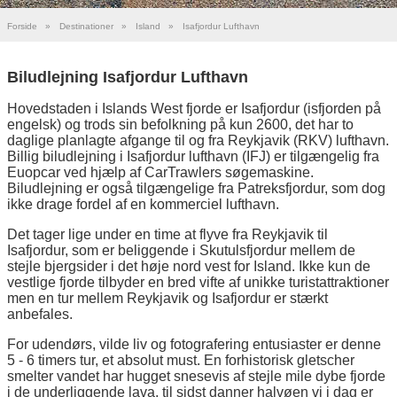
Forside
»
Destinationer
»
Island
»
Isafjordur Lufthavn
Biludlejning Isafjordur Lufthavn
Hovedstaden i Islands West fjorde er Isafjordur (isfjorden på
engelsk) og trods sin befolkning på kun 2600, det har to
daglige planlagte afgange til og fra Reykjavik (RKV) lufthavn.
Billig biludlejning i Isafjordur lufthavn (IFJ) er tilgængelig fra
Euopcar ved hjælp af CarTrawlers søgemaskine.
Biludlejning er også tilgængelige fra Patreksfjordur, som dog
ikke drage fordel af en kommerciel lufthavn.
Det tager lige under en time at flyve fra Reykjavik til
Isafjordur, som er beliggende i Skutulsfjordur mellem de
stejle bjergsider i det høje nord vest for Island. Ikke kun de
vestlige fjorde tilbyder en bred vifte af unikke turistattraktioner
men en tur mellem Reykjavik og Isafjordur er stærkt
anbefales.
For udendørs, vilde liv og fotografering entusiaster er denne
5 - 6 timers tur, et absolut must. En forhistorisk gletscher
smelter vandet har hugget snesevis af stejle mile dybe fjorde
i de underliggende lava, til sidst danner halvøen vi i dag er