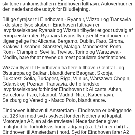
skiltene i ankomsthallen i Eindhoven lufthavn. Autoverhuur er
den nederlandske udtryk for Biludlejning.
Billige flyrejser til Eindhoven - Ryanair, Wizzair og Transavia
- de store flyselskaber i Eindhoven lufthavn er
lavprisselskaber Ryanair og Wizzair tilbyder et godt udvalg af
europæiske ruter. Ryanairs lavpris flyrejser til Eindhoven er
tilgængelige fra: Alicante, Bergamo, Dublin, Faro, Girona,
Krakow, Lissabon, Stansted, Malaga, Manchester, Porto,
Rom - Ciampino, Sevilla, Treviso, Torino og Warszawa -
Modlin, bare for at nævne de mest populære destinationer.
Wizzair flyver til Eindhoven fra flere lufthavn i Central - og
Østeuropa og Balkan, blandt dem: Beograd, Skopje,
Bukarest, Sofia, Budapest, Riga, Vilnius, Warszawa Chopin,
Gdansk og Poznan. Transavia, de hollandske
lavprisselskaber forbinder Eindhoven til: Alicante, Athen,
Barcelona, Faro, Istanbul, Madrid, Nice, København,
Salzburg og Venedig - Marco Polo, blandt andre.
Eindhoven lufthavn til Amsterdam - Eindhoven er beliggende
ca. 123 km mod syd / sydvest for den Netherland kapital.
Motorvejen A2, en af de travleste i Nederlandene giver
mulighed for forholdsvis hurtig adgang (ca. 1,5 timer i bil) fra
Eindhoven til Amsterdam i nord. Syd for Eindhoven fører A2