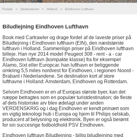
Forside
»
Destinationer
»
Holland
»
Eindhoven Lufthavn
Biludlejning Eindhoven Lufthavn
Book med Cartrawler og drage fordel af de laveste priser på
Biludlejning i Eindhoven lufthavn (EIN), den næststørste
lufthavn i Holland. Sammenlign priser på Eindhoven lufthavn
billeje. Han nye 2014 model Peugeot 308 - rent - a - car
Eindhoven lufthavn (kompakte klasse) fra for eksempel
Alamo, Sixt eller Europcar. han lufthavn er beliggende
omkring 5,5 miles nordvest for Eindhoven, i regionen Noord -
Brabant i Nederlandene. Se destination kort af store
lufthavne i Holland: Amsterdam, Eindhoven og Rotterdam.
Selvom Eindhoven er en af Europas største byer, kan det
næppe betragtes som en populær turistdestination; de fleste
af dets historiske arv blev ødelagt under anden
VERDENSKRIG og i dag Eindhoven er kendt primært som
en vigtig teknologi hub i Europa og hjem til Philips selskab,
producent af belysning og elektronik. Byen er også berømt
for sin succesrige fodboldhold PSV Eindhoven.
Eindhoven lufthavn Biludlejning - billig biludlejning med