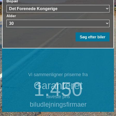
Bopæl
Alder
Vi sammenligner priserne fra
1.450
Garanteret
laveste pris
biludlejningsfirmaer