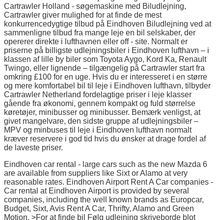
Cartrawler Holland - søgemaskine med Biludlejning,
Cartrawler giver mulighed for at finde de mest
konkurrencedygtige tilbud på Eindhoven Biludlejning ved at
sammenligne tilbud fra mange leje en bil selskaber, der
opererer direkte i lufthavnen eller off - site. Normalt er
priserne på billigste udlejningsbiler i Eindhoven lufthavn – i
klassen af lille by biler som Toyota Aygo, Kord Ka, Renault
Twingo, eller lignende – tilgængelig på Cartrawler start fra
omkring £100 for en uge. Hvis du er interesseret i en større
og mere komfortabel bil til leje i Eindhoven lufthavn, tilbyder
Cartrawler Netherland fordelagtige priser i leje klasser
gående fra økonomi, gennem kompakt og fuld størrelse
køretøjer, minibusser og minibusser. Bemærk venligst, at
givet mangelvare, den sidste gruppe af udlejningsbiler –
MPV og minbuses til leje i Eindhoven lufthavn normalt
kræver reservere i god tid hvis du ønsker at drage fordel af
de laveste priser.
Eindhoven car rental - large cars such as the new Mazda 6
are available from suppliers like Sixt or Alamo at very
reasonable rates. Eindhoven Airport Rent A Car companies -
Car rental at Eindhoven Airport is provided by several
companies, including the well known brands as Europcar,
Budget, Sixt, Avis Rent A Car, Thrifty, Alamo and Green
Motion. >For at finde bil Følg udlejning skriveborde blot