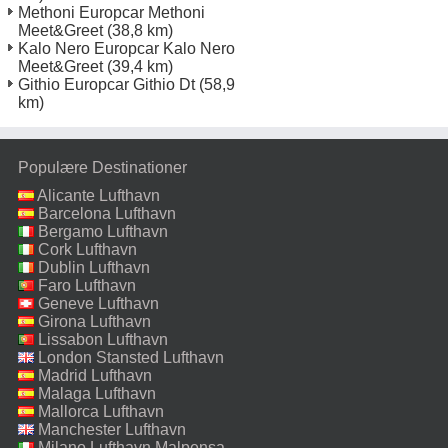
Methoni Europcar Methoni
Meet&Greet
(38,8 km)
Kalo Nero Europcar Kalo Nero
Meet&Greet
(39,4 km)
Githio Europcar Githio Dt
(58,9
km)
Populære Destinationer
Alicante Lufthavn
Barcelona Lufthavn
Bergamo Lufthavn
Cork Lufthavn
Dublin Lufthavn
Faro Lufthavn
Geneve Lufthavn
Girona Lufthavn
Lissabon Lufthavn
London Stansted Lufthavn
Madrid Lufthavn
Malaga Lufthavn
Mallorca Lufthavn
Manchester Lufthavn
Milano Lufthavn Malpensa