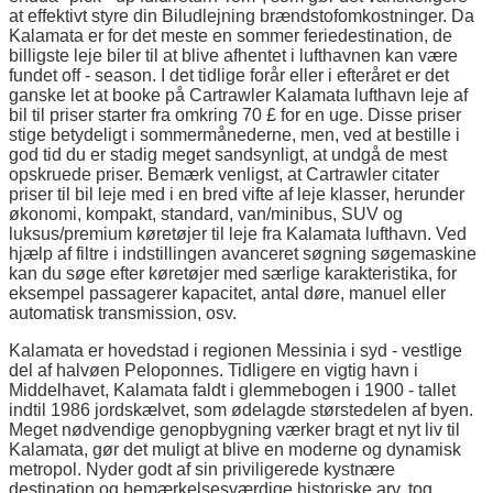
at effektivt styre din Biludlejning brændstofomkostninger. Da
Kalamata er for det meste en sommer feriedestination, de
billigste leje biler til at blive afhentet i lufthavnen kan være
fundet off - season. I det tidlige forår eller i efteråret er det
ganske let at booke på Cartrawler Kalamata lufthavn leje af
bil til priser starter fra omkring 70 £ for en uge. Disse priser
stige betydeligt i sommermånederne, men, ved at bestille i
god tid du er stadig meget sandsynligt, at undgå de mest
opskruede priser. Bemærk venligst, at Cartrawler citater
priser til bil leje med i en bred vifte af leje klasser, herunder
økonomi, kompakt, standard, van/minibus, SUV og
luksus/premium køretøjer til leje fra Kalamata lufthavn. Ved
hjælp af filtre i indstillingen avanceret søgning søgemaskine
kan du søge efter køretøjer med særlige karakteristika, for
eksempel passagerer kapacitet, antal døre, manuel eller
automatisk transmission, osv.
Kalamata er hovedstad i regionen Messinia i syd - vestlige
del af halvøen Peloponnes. Tidligere en vigtig havn i
Middelhavet, Kalamata faldt i glemmebogen i 1900 - tallet
indtil 1986 jordskælvet, som ødelagde størstedelen af byen.
Meget nødvendige genopbygning værker bragt et nyt liv til
Kalamata, gør det muligt at blive en moderne og dynamisk
metropol. Nyder godt af sin priviligerede kystnære
destination og bemærkelsesværdige historiske arv, tog