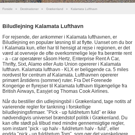
Forside
»
Destinationer
»
Grækenland
»
Kalamata Lufthavn
Biludlejning Kalamata Lufthavn
For rejsende, der ankommer i Kalamata lufthavnen, er
Biludlejning en populær løsning til at flytte. Uanset om du bor
i Kalamata kun, eller har til hensigt at rejse i regionen, er det
værd at overveje de ofte overkommelige leje fra berømte rent
- a - car operatører såsom Hertz, Enterprise Rent A Car,
Thrifty, Sixt, Alamo eller Auto Union opererer i Kalamata
lufthavn. Kalamata lufthavn - KLX er beliggende ca. 5 miles
nordvest for centrum af Kalamata. Lufthavnen opererer
primært årstidens (sommer) ruter. Fra Det Forenede
Kongerige er flyrejser til Kalamata lufthavn tilgængelige fra
British Airways, Easyjet og Thomas Cook Airlines.
Når du bestiller din udlejningsbil i Grækenland, tage notits af
varierende regler for tankning i forskellige
biludlejningsfirmaer. "Pick - up fuld/return fuld" er ikke
nødvendigvis universel brændstof politik i Grækenland. Du
kan ofte stødt på tilbud med mindre gennemsigtige regler,
som instant "pick - up halv - fuld/return halv - fuld", eller
endda "pick - up fuld/return Tom", som gør det vanskeligere