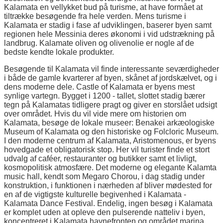
Kalamata en vellykket bud på turisme, at have formået at
tiltrække besøgende fra hele verden. Mens turisme i
Kalamata er stadig i fase af udviklingen, baserer byen samt
regionen hele Messinia deres økonomi i vid udstrækning på
landbrug. Kalamate oliven og olivenolie er nogle af de
bedste kendte lokale produkter.
Besøgende til Kalamata vil finde interessante seværdigheder
i både de gamle kvarterer af byen, skånet af jordskælvet, og i
dens moderne dele. Castle of Kalamata er byens mest
synlige vartegn. Bygget i 1200 - tallet, slottet stadig bærer
tegn på Kalamatas tidligere pragt og giver en storslået udsigt
over området. Hvis du vil vide mere om historien om
Kalamata, besøge de lokale museer: Benakei arkæologiske
Museum of Kalamata og den historiske og Folcloric Museum.
I den moderne centrum af Kalamata, Aristomenous, er byens
hovedgade et obligatorisk stop. Her vil turister finde et stort
udvalg af caféer, restauranter og butikker samt et livligt,
kosmopolitisk atmosfære. Det moderne og elegante Kalamta
music hall, kendt som Megaro Chorou, i dag stadig under
konstruktion, i funktionen i nærheden af bliver mødested for
en af de vigtigste kulturelle begivenhed i Kalamata -
Kalamata Dance Festival. Endelig, ingen besøg i Kalamata
er komplet uden at opleve den pulserende natteliv i byen,
koncentreret i Kalamata havnefronten og området marina,