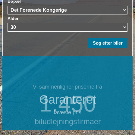
Bopæl
Alder
Vi sammenligner priserne fra
1.450
Garanteret
laveste pris
biludlejningsfirmaer