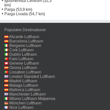
Igoumenitsa Centrum
(32,3
km)
Parga
(53,9 km)
Parga Livada
(54,7 km)
Populære Destinationer
Alicante Lufthavn
Barcelona Lufthavn
Bergamo Lufthavn
Cork Lufthavn
Dublin Lufthavn
Faro Lufthavn
Geneve Lufthavn
Girona Lufthavn
Lissabon Lufthavn
London Stansted Lufthavn
Madrid Lufthavn
Malaga Lufthavn
Mallorca Lufthavn
Manchester Lufthavn
Milano Lufthavn Malpensa
München Lufthavn
Nice Lufthavn