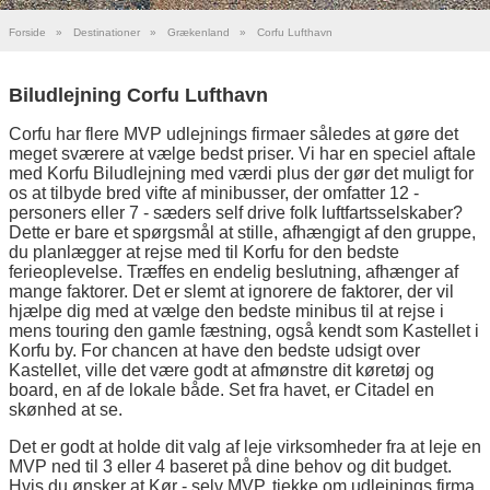
Forside
»
Destinationer
»
Grækenland
»
Corfu Lufthavn
Biludlejning Corfu Lufthavn
Corfu har flere MVP udlejnings firmaer således at gøre det
meget sværere at vælge bedst priser. Vi har en speciel aftale
med Korfu Biludlejning med værdi plus der gør det muligt for
os at tilbyde bred vifte af minibusser, der omfatter 12 -
personers eller 7 - sæders self drive folk luftfartsselskaber?
Dette er bare et spørgsmål at stille, afhængigt af den gruppe,
du planlægger at rejse med til Korfu for den bedste
ferieoplevelse. Træffes en endelig beslutning, afhænger af
mange faktorer. Det er slemt at ignorere de faktorer, der vil
hjælpe dig med at vælge den bedste minibus til at rejse i
mens touring den gamle fæstning, også kendt som Kastellet i
Korfu by. For chancen at have den bedste udsigt over
Kastellet, ville det være godt at afmønstre dit køretøj og
board, en af de lokale både. Set fra havet, er Citadel en
skønhed at se.
Det er godt at holde dit valg af leje virksomheder fra at leje en
MVP ned til 3 eller 4 baseret på dine behov og dit budget.
Hvis du ønsker at Kør - selv MVP, tjekke om udlejnings firma