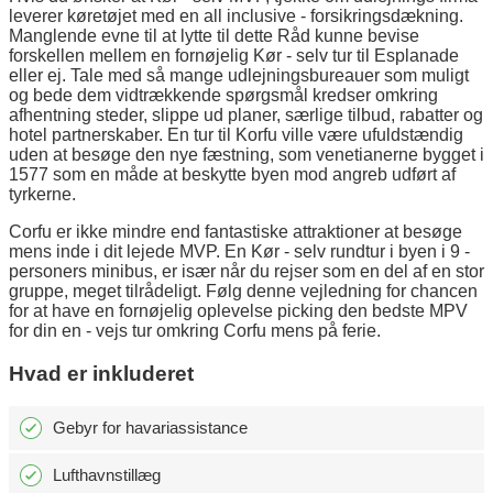
leverer køretøjet med en all inclusive - forsikringsdækning.
Manglende evne til at lytte til dette Råd kunne bevise
forskellen mellem en fornøjelig Kør - selv tur til Esplanade
eller ej. Tale med så mange udlejningsbureauer som muligt
og bede dem vidtrækkende spørgsmål kredser omkring
afhentning steder, slippe ud planer, særlige tilbud, rabatter og
hotel partnerskaber. En tur til Korfu ville være ufuldstændig
uden at besøge den nye fæstning, som venetianerne bygget i
1577 som en måde at beskytte byen mod angreb udført af
tyrkerne.
Corfu er ikke mindre end fantastiske attraktioner at besøge
mens inde i dit lejede MVP. En Kør - selv rundtur i byen i 9 -
personers minibus, er især når du rejser som en del af en stor
gruppe, meget tilrådeligt. Følg denne vejledning for chancen
for at have en fornøjelig oplevelse picking den bedste MPV
for din en - vejs tur omkring Corfu mens på ferie.
Hvad er inkluderet
Gebyr for havariassistance
Lufthavnstillæg