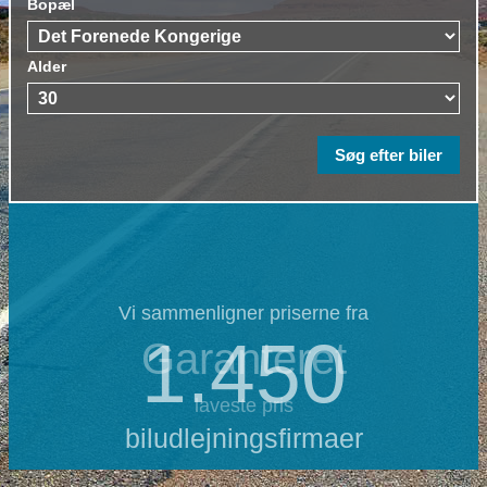
Bopæl
Alder
Vi sammenligner priserne fra
1.450
Garanteret
laveste pris
biludlejningsfirmaer