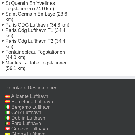
St Quentin En Yvelines
Togstationen
(24,0 km)
Saint Germain En Laye
(28,6
km)
Paris CDG Lufthavn
(34,3 km)
Paris Cdg Lufthavn T1
(34,4
km)
Paris Cdg Lufthavn T2
(34,4
km)
Fontainebleau Togstationen
(44,0 km)
Mantes La Jolie Togstationen
(56,1 km)
Populære Destinationer
Alicante Lufthavn
Barcelona Lufthavn
Bergamo Lufthavn
Cork Lufthavn
Dublin Lufthavn
Faro Lufthavn
Geneve Lufthavn
Girona Lufthavn