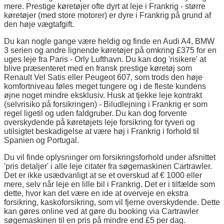
mere. Prestige køretøjer ofte dyrt at leje i Frankrig - større
køretøjer (med store motorer) er dyre i Frankrig på grund af
den høje vægtafgift.
Du kan nogle gange være heldig og finde en Audi A4, BMW
3 serien og andre lignende køretøjer på omkring £375 for en
uges leje fra Paris - Orly Lufthavn. Du kan dog 'risikere' at
blive præsenteret med en fransk prestige køretøj som
Renault Vel Satis eller Peugeot 607, som trods den høje
komfortniveau føles meget tungere og i de fleste kundens
øjne noget mindre eksklusiv. Husk at tjekke leje kontrakt
(selvrisiko på forsikringen) - Biludlejning i Frankrig er som
regel ligetil og uden faldgruber. Du kan dog forvente
overskydende på køretøjets leje forsikring for tyveri og
utilsigtet beskadigelse at være høj i Frankrig i forhold til
Spanien og Portugal.
Du vil finde oplysninger om forsikringsforhold under afsnittet
'pris detaljer' i alle leje citater fra søgemaskinen Cartrawler.
Det er ikke usædvanligt at se et overskud af € 1000 eller
mere, selv når leje en lille bil i Frankrig. Det er i tilfælde som
dette, hvor kan det være en ide at overveje en ekstra
forsikring, kaskoforsikring, som vil fjerne overskydende. Dette
kan gøres online ved at gøre du booking via Cartrawler
søgemaskinen til en pris på mindre end £5 per dag.