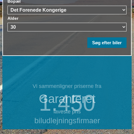
Bopæl
Alder
Vi sammenligner priserne fra
1.450
Garanteret
laveste pris
biludlejningsfirmaer