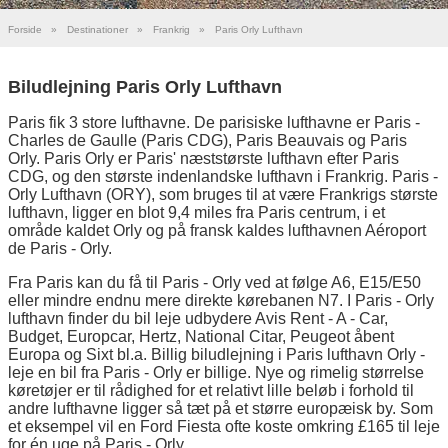
Forside
»
Destinationer
»
Frankrig
»
Paris Orly Lufthavn
Biludlejning Paris Orly Lufthavn
Paris fik 3 store lufthavne. De parisiske lufthavne er Paris -
Charles de Gaulle (Paris CDG), Paris Beauvais og Paris
Orly. Paris Orly er Paris' næststørste lufthavn efter Paris
CDG, og den største indenlandske lufthavn i Frankrig. Paris -
Orly Lufthavn (ORY), som bruges til at være Frankrigs største
lufthavn, ligger en blot 9,4 miles fra Paris centrum, i et
område kaldet Orly og på fransk kaldes lufthavnen Aéroport
de Paris - Orly.
Fra Paris kan du få til Paris - Orly ved at følge A6, E15/E50
eller mindre endnu mere direkte kørebanen N7. I Paris - Orly
lufthavn finder du bil leje udbydere Avis Rent - A - Car,
Budget, Europcar, Hertz, National Citar, Peugeot åbent
Europa og Sixt bl.a. Billig biludlejning i Paris lufthavn Orly -
leje en bil fra Paris - Orly er billige. Nye og rimelig størrelse
køretøjer er til rådighed for et relativt lille beløb i forhold til
andre lufthavne ligger så tæt på et større europæisk by. Som
et eksempel vil en Ford Fiesta ofte koste omkring £165 til leje
for én uge på Paris - Orly.