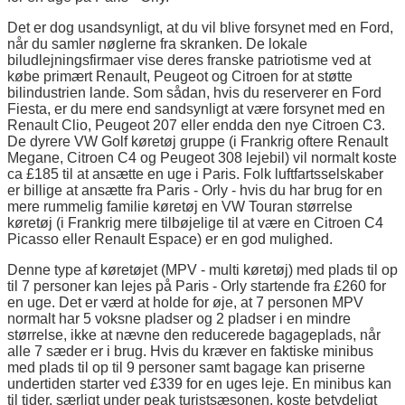
Det er dog usandsynligt, at du vil blive forsynet med en Ford,
når du samler nøglerne fra skranken. De lokale
biludlejningsfirmaer vise deres franske patriotisme ved at
købe primært Renault, Peugeot og Citroen for at støtte
bilindustrien lande. Som sådan, hvis du reserverer en Ford
Fiesta, er du mere end sandsynligt at være forsynet med en
Renault Clio, Peugeot 207 eller endda den nye Citroen C3.
De dyrere VW Golf køretøj gruppe (i Frankrig oftere Renault
Megane, Citroen C4 og Peugeot 308 lejebil) vil normalt koste
ca £185 til at ansætte en uge i Paris. Folk luftfartsselskaber
er billige at ansætte fra Paris - Orly - hvis du har brug for en
mere rummelig familie køretøj en VW Touran størrelse
køretøj (i Frankrig mere tilbøjelige til at være en Citroen C4
Picasso eller Renault Espace) er en god mulighed.
Denne type af køretøjet (MPV - multi køretøj) med plads til op
til 7 personer kan lejes på Paris - Orly startende fra £260 for
en uge. Det er værd at holde for øje, at 7 personen MPV
normalt har 5 voksne pladser og 2 pladser i en mindre
størrelse, ikke at nævne den reducerede bagageplads, når
alle 7 sæder er i brug. Hvis du kræver en faktiske minibus
med plads til op til 9 personer samt bagage kan priserne
undertiden starter ved £339 for en uges leje. En minibus kan
til tider, særligt under peak turistsæsonen, koste betydeligt