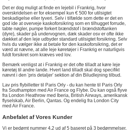
Det er dog muligt at finde en lejebil i Frankrig, hvor
overskridelsen er for eksempel kun € 500 for utilsigtet
beskadigelse eller tyveri. Selv i tilfælde som dette er det en
god ide at overveje kaskoforsikring som en tilhugget forrude,
tabte nøgler, pumpe forkert brændstof i brændstoftanken
(dyre), skader på undervognen, dæk skader osv er ofte ikke
dækket af den leje udbyder standard utilsigtet forsikring. Selv
hvis du vælger ikke at betale for den kaskoforsikring, det er
værd at nævne, at alle leje køretøjer i Frankrig er naturligvis
fuldt forsikret som kræves ved lov.
Bemærk venligst at i Frankrig er det ofte tilladt at køre leje
køretøj til andre lande. Hvert land tilladt skal dog specifikt
nævnt i den 'pris detaljer' sektion af din Biludlejning tilbud.
Lav pris flybilletter til Paris Orly - du kan hente til Paris Orly
fra Southampton med Air France og Flybe. Du kan også flyve
fra London Heathrow med Iberia, British Airways, amerikansk
flyselskab, Air Berlin, Qantas. Og endelig fra London City
med Air France.
Anbefalet af Vores Kunder
Vi er bedømt nummer 4,2 ud af 5 baseret på 3 bedømmelser.