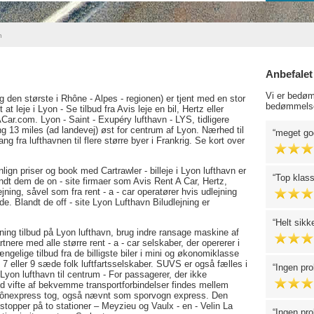
n
Anbefalet
Vi er bedøm
g den største i Rhône - Alpes - regionen) er tjent med en stor
bedømmelse
 at leje i Lyon - Se tilbud fra Avis leje en bil, Hertz eller
ar.com. Lyon - Saint - Exupéry lufthavn - LYS, tidligere
g 13 miles (ad landevej) øst for centrum af Lyon. Nærhed til
meget god
 fra lufthavnen til flere større byer i Frankrig. Se kort over
gn priser og book med Cartrawler - billeje i Lyon lufthavn er
Top klas
andt dem de on - site firmaer som Avis Rent A Car, Hertz,
jning, såvel som fra rent - a - car operatører hvis udlejning
e. Blandt de off - site Lyon Lufthavn Biludlejning er
Helt sikk
jning tilbud på Lyon lufthavn, brug indre ransage maskine af
tnere med alle større rent - a - car selskaber, der opererer i
gængelige tilbud fra de billigste biler i mini og økonomiklasse
 7 eller 9 sæde folk luftfartsselskaber. SUVS er også fælles i
Ingen pro
 Lyon lufthavn til centrum - For passagerer, der ikke
red vifte af bekvemme transportforbindelser findes mellem
Rhônexpress tog, også nævnt som sporvogn express. Den
opper på to stationer – Meyzieu og Vaulx - en - Velin La
Ingen pro