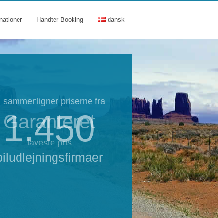
nationer
Håndter Booking
dansk
i sammenligner priserne fra
1.450
Garanteret
laveste pris
biludlejningsfirmaer