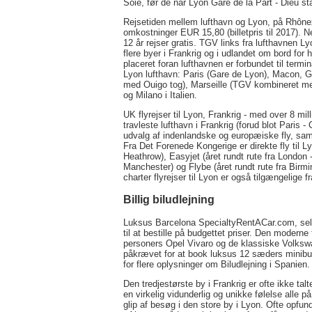
Soie, før de når Lyon Gare de la Part - Dieu stat
Rejsetiden mellem lufthavn og Lyon, på Rhônexp
omkostninger EUR 15,80 (billetpris til 2017). N
12 år rejser gratis. TGV links fra lufthavnen Lyo
flere byer i Frankrig og i udlandet om bord fo
placeret foran lufthavnen er forbundet til ter
Lyon lufthavn: Paris (Gare de Lyon), Macon, 
med Ouigo tog), Marseille (TGV kombineret me
og Milano i Italien.
UK flyrejser til Lyon, Frankrig - med over 8 mil
travleste lufthavn i Frankrig (forud blot Paris 
udvalg af indenlandske og europæiske fly, samt 
Fra Det Forenede Kongerige er direkte fly til Ly
Heathrow), Easyjet (året rundt rute fra London
Manchester) og Flybe (året rundt rute fra Bir
charter flyrejser til Lyon er også tilgængelige 
Billig biludlejning
Luksus Barcelona SpecialtyRentACar.com, self d
til at bestille på budgettet priser. Den modern
personers Opel Vivaro og de klassiske Volkswag
påkrævet for at book luksus 12 sæders minibu
for flere oplysninger om Biludlejning i Spani
Den tredjestørste by i Frankrig er ofte ikke ta
en virkelig vidunderlig og unikke følelse alle på
glip af besøg i den store by i Lyon. Ofte opfu