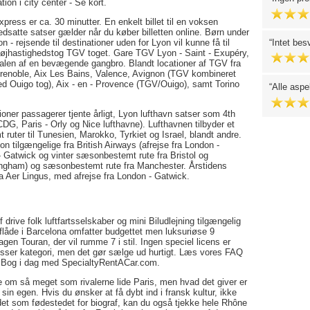
ion i city center - Se kort.
ress er ca. 30 minutter. En enkelt billet til en voksen
edsatte satser gælder når du køber billetten online. Børn under
n - rejsende til destinationer uden for Lyon vil kunne få til
Intet besv
r højhastighedstog TGV toget. Gare TGV Lyon - Saint - Exupéry,
minalen af en bevægende gangbro. Blandt locationer af TGV fra
Grenoble, Aix Les Bains, Valence, Avignon (TGV kombineret
d Ouigo tog), Aix - en - Provence (TGV/Ouigo), samt Torino
Alle aspe
lioner passagerer tjente årligt, Lyon lufthavn satser som 4th
- CDG, Paris - Orly og Nice lufthavne). Lufthavnen tilbyder et
ruter til Tunesien, Marokko, Tyrkiet og Israel, blandt andre.
on tilgængelige fra British Airways (afrejse fra London -
 - Gatwick og vinter sæsonbestemt rute fra Bristol og
mingham) og sæsonbestemt rute fra Manchester. Årstidens
fra Aer Lingus, med afrejse fra London - Gatwick.
rive folk luftfartsselskaber og mini Biludlejning tilgængelig
e flåde i Barcelona omfatter budgettet men luksuriøse 9
en Touran, der vil rumme 7 i stil. Ingen speciel licens er
sser kategori, men det gør sælge ud hurtigt. Læs vores FAQ
en. Bog i dag med SpecialtyRentACar.com.
lte om så meget som rivalerne lide Paris, men hvad det giver er
 sin egen. Hvis du ønsker at få dybt ind i fransk kultur, ikke
ndet som fødestedet for biograf, kan du også tjekke hele Rhône