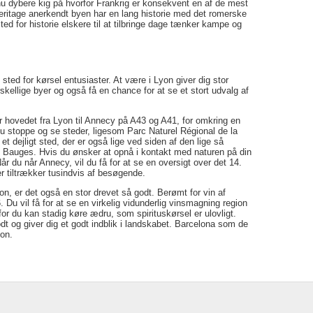
nu dybere kig på hvorfor Frankrig er konsekvent en af de mest
itage anerkendt byen har en lang historie med det romerske
ted for historie elskere til at tilbringe dage tænker kampe og
sted for kørsel entusiaster. At være i Lyon giver dig stor
rskellige byer og også få en chance for at se et stort udvalg af
er hovedet fra Lyon til Annecy på A43 og A41, for omkring en
u stoppe og se steder, ligesom Parc Naturel Régional de la
 dejligt sted, der er også lige ved siden af den lige så
Bauges. Hvis du ønsker at opnå i kontakt med naturen på din
år du når Annecy, vil du få for at se en oversigt over det 14.
er tiltrækker tusindvis af besøgende.
on, er det også en stor drevet så godt. Berømt for vin af
Du vil få for at se en virkelig vidunderlig vinsmagning region
for du kan stadig køre ædru, som spirituskørsel er ulovligt.
dt og giver dig et godt indblik i landskabet. Barcelona som de
ion.