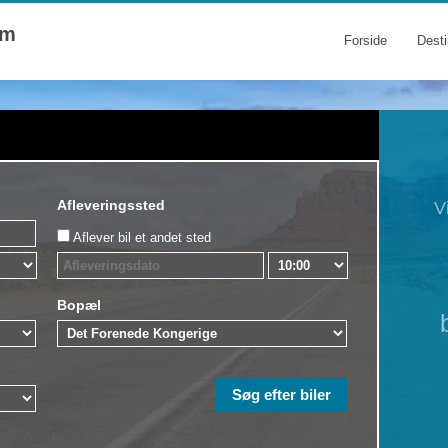
om
Forside
Desti
Afleveringssted
V
Aflever bil et andet sted
Bopæl