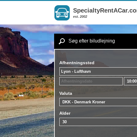
SpecialtyRentACar.c
est. 2002
Søg efter biludlejning
Afhentningssted
Valuta
Alder