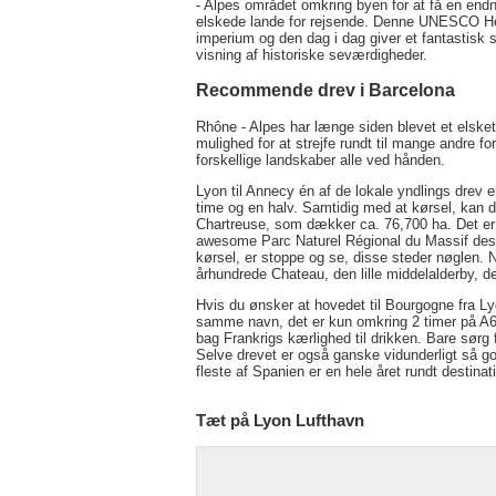
- Alpes området omkring byen for at få en end
elskede lande for rejsende. Denne UNESCO Her
imperium og den dag i dag giver et fantastisk s
visning af historiske seværdigheder.
Recommende drev i Barcelona
Rhône - Alpes har længe siden blevet et elsket 
mulighed for at strejfe rundt til mange andre fo
forskellige landskaber alle ved hånden.
Lyon til Annecy én af de lokale yndlings drev 
time og en halv. Samtidig med at kørsel, kan d
Chartreuse, som dækker ca. 76,700 ha. Det er et
awesome Parc Naturel Régional du Massif des 
kørsel, er stoppe og se, disse steder nøglen. N
århundrede Chateau, den lille middelalderby, d
Hvis du ønsker at hovedet til Bourgogne fra Ly
samme navn, det er kun omkring 2 timer på A6. 
bag Frankrigs kærlighed til drikken. Bare sørg 
Selve drevet er også ganske vidunderligt så go
fleste af Spanien er en hele året rundt destinat
Tæt på Lyon Lufthavn