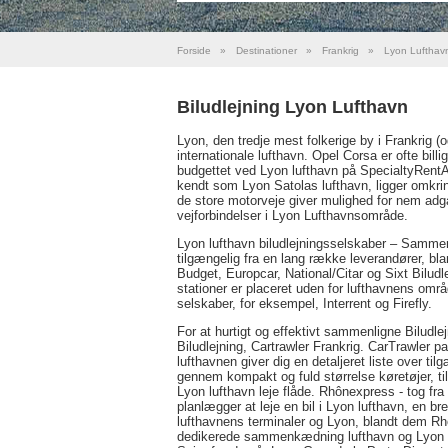
Forside
»
Destinationer
»
Frankrig
»
Lyon Lufthav
Biludlejning Lyon Lufthavn
Lyon, den tredje mest folkerige by i Frankrig (o
internationale lufthavn. Opel Corsa er ofte billigt
budgettet ved Lyon lufthavn på SpecialtyRentAC
kendt som Lyon Satolas lufthavn, ligger omkrin
de store motorveje giver mulighed for nem adgang
vejforbindelser i Lyon Lufthavnsområde.
Lyon lufthavn biludlejningsselskaber – Sammenli
tilgængelig fra en lang række leverandører, bl
Budget, Europcar, National/Citar og Sixt Biludle
stationer er placeret uden for lufthavnens områd
selskaber, for eksempel, Interrent og Firefly.
For at hurtigt og effektivt sammenligne Biludle
Biludlejning, Cartrawler Frankrig. CarTrawler par
lufthavnen giver dig en detaljeret liste over til
gennem kompakt og fuld størrelse køretøjer, til
Lyon lufthavn leje flåde. Rhônexpress - tog fra
planlægger at leje en bil i Lyon lufthavn, en b
lufthavnens terminaler og Lyon, blandt dem 
dedikerede sammenkædning lufthavn og Lyon st