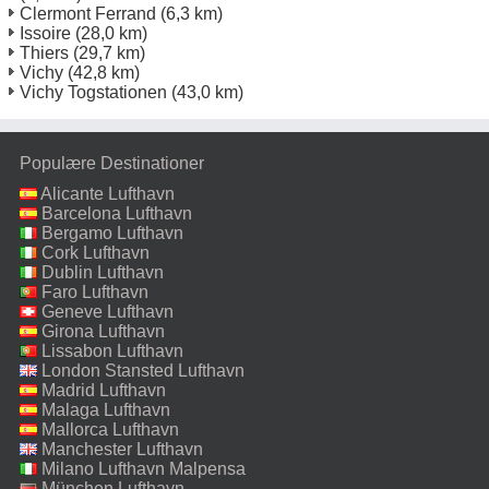
Clermont Ferrand
(6,3 km)
Issoire
(28,0 km)
Thiers
(29,7 km)
Vichy
(42,8 km)
Vichy Togstationen
(43,0 km)
Populære Destinationer
Alicante Lufthavn
Barcelona Lufthavn
Bergamo Lufthavn
Cork Lufthavn
Dublin Lufthavn
Faro Lufthavn
Geneve Lufthavn
Girona Lufthavn
Lissabon Lufthavn
London Stansted Lufthavn
Madrid Lufthavn
Malaga Lufthavn
Mallorca Lufthavn
Manchester Lufthavn
Milano Lufthavn Malpensa
München Lufthavn