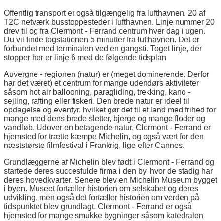
Offentlig transport er også tilgængelig fra lufthavnen. 20 af
T2C netværk busstoppesteder i lufthavnen. Linje nummer 20
drev til og fra Clermont - Ferrand centrum hver dag i ugen.
Du vil finde togstationen 5 minutter fra lufthavnen. Det er
forbundet med terminalen ved en gangsti. Toget linje, der
stopper her er linje 6 med de følgende tidsplan
Auvergne - regionen (natur) er (meget dominerende. Derfor
har det været) et centrum for mange udendørs aktiviteter
såsom hot air ballooning, paragliding, trekking, kano -
sejling, rafting eller fiskeri. Den brede natur er ideel til
opdagelse og eventyr, hvilket gør det til et land med frihed for
mange med dens brede sletter, bjerge og mange floder og
vandløb. Udover en betagende natur, Clermont - Ferrand er
hjemsted for trætte kæmpe Michelin, og også vært for den
næststørste filmfestival i Frankrig, lige efter Cannes.
Grundlæggerne af Michelin blev født i Clermont - Ferrand og
startede deres succesfulde firma i den by, hvor de stadig har
deres hovedkvarter. Senere blev en Michelin Museum bygget
i byen. Museet fortæller historien om selskabet og deres
udvikling, men også det fortæller historien om verden på
tidspunktet blev grundlagt. Clermont - Ferrand er også
hjemsted for mange smukke bygninger såsom katedralen