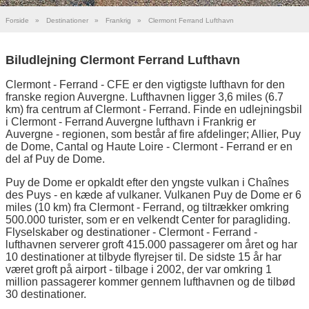
Forside
»
Destinationer
»
Frankrig
»
Clermont Ferrand Lufthavn
Biludlejning Clermont Ferrand Lufthavn
Clermont - Ferrand - CFE er den vigtigste lufthavn for den
franske region Auvergne. Lufthavnen ligger 3,6 miles (6.7
km) fra centrum af Clermont - Ferrand. Finde en udlejningsbil
i Clermont - Ferrand Auvergne lufthavn i Frankrig er
Auvergne - regionen, som består af fire afdelinger; Allier, Puy
de Dome, Cantal og Haute Loire - Clermont - Ferrand er en
del af Puy de Dome.
Puy de Dome er opkaldt efter den yngste vulkan i Chaînes
des Puys - en kæde af vulkaner. Vulkanen Puy de Dome er 6
miles (10 km) fra Clermont - Ferrand, og tiltrækker omkring
500.000 turister, som er en velkendt Center for paragliding.
Flyselskaber og destinationer - Clermont - Ferrand -
lufthavnen serverer groft 415.000 passagerer om året og har
10 destinationer at tilbyde flyrejser til. De sidste 15 år har
været groft på airport - tilbage i 2002, der var omkring 1
million passagerer kommer gennem lufthavnen og de tilbød
30 destinationer.