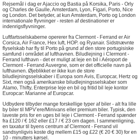
Rejsemål i dag er Ajaccio og Bastia på Korsika, Paris - Orly
og Charles de Gaulle, Amsterdam, Lyon, Figari, Porto, Nice
og London. Det betyder, at kun Amsterdam, Porto og London
internationale flyvninger - resten af destinationer er
indenrigsflyvninger.
Luftfartsselskaberne opererer fra Clermont - Ferrand er Air
Corsica, Air France, Hex luft, HOP. og Ryanair. Sidstnævnte
flyselskab har fly til Porto på grund af den store portugisiske
samfund i området af lufthavnen. Biludlejning i Clermont -
Ferrand lufthavn - det er muligt at leje en bil i Aéroport de
Clermont - Ferrand Auvergne, som er det officielle navn på
lufthavnen. Øjeblikket er ikke kun de store
biludlejningsselskaber i Europa som Avis, Europcar, Hertz og
Sixt, men også amerikanske biludlejningsselskaber som
Alamo, Thifty, Enterprise leje en bil og fritid bil leje kontor
Europcar: Marianne af Europcar.
Udbydere tilbyder mange forskellige typer af biler - alt fra lille
by biler til MPV'ere/Minivans eller premium biler. Typisk, den
laveste pris for en uges bil leje i Clermont - Ferrand spænder
fra £120 / € 162 eller £17 / € 23 om dagen. I sammenligning,
en taxatur til byens centrum af Clermont - Ferrand vil
sandsynligvis koste dig mellem £15 og £22 (€ 20 € 30) for en
10 - minutters kørsel.