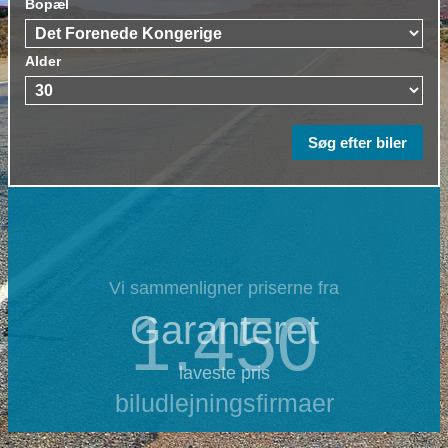
Bopæl
Alder
Vi sammenligner priserne fra
1.450
Garanteret
laveste pris
biludlejningsfirmaer